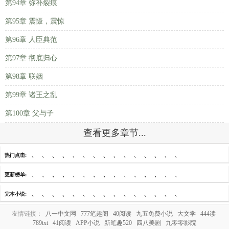
第94章 弥补裂痕
第95章 震慑，震惊
第96章 人臣典范
第97章 彻底归心
第98章 联姻
第99章 诸王之乱
第100章 父与子
查看更多章节...
、
、
、
、
、
、
、
、
、
、
、
、
、
、
、
热门点击:
、
、
、
、
、
、
、
、
、
、
、
、
、
、
、
更新榜单:
、
、
、
、
、
、
、
、
、
、
、
、
、
、
、
完本小说:
友情链接：
八一中文网
777笔趣阁
40阅读
九五免费小说
大文学
444读
789txt
41阅读
APP小说
新笔趣520
四八美剧
九零零影院