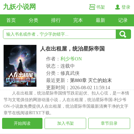
九妖小说网
书架
登录
首页
分类
排行
完本
最新
记录
人在出租屋，统治星际帝国
作者：
利少爷ON
状态：连载中
分类：修真武侠
最近更新：
第880章 灭亡的始末
更新时间：2026-08-02 11:59:14
人在出租屋，统治星际帝国情节跌宕起伏、扣人心弦，是一本情
节与文笔俱佳的网游动漫小说，人在出租屋，统治星际帝国-利少爷
ON-小说旗免费提供人在出租屋，统治星际帝国最新清爽干净的文字
章节在线阅读和TXT下载。
开始阅读
加入书架
章节目录