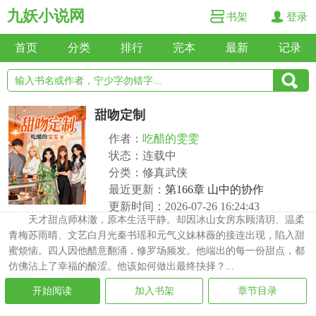
九妖小说网
书架
登录
首页
分类
排行
完本
最新
记录
甜吻定制
作者：
吃醋的雯雯
状态：连载中
分类：修真武侠
最近更新：
第166章 山中的协作
更新时间：2026-07-26 16:24:43
天才甜点师林澈，原本生活平静。却因冰山女房东顾清玥、温柔
青梅苏雨晴、文艺白月光秦书瑶和元气义妹林薇的接连出现，陷入甜
蜜烦恼。四人因他醋意翻涌，修罗场频发。他端出的每一份甜点，都
仿佛沾上了幸福的酸涩。他该如何做出最终抉择？...
开始阅读
加入书架
章节目录