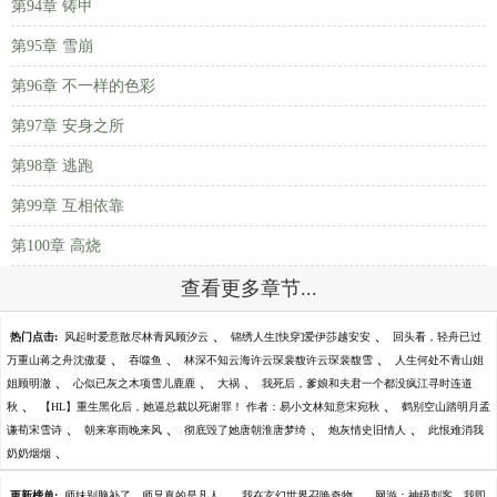
第94章 铸甲
第95章 雪崩
第96章 不一样的色彩
第97章 安身之所
第98章 逃跑
第99章 互相依靠
第100章 高烧
查看更多章节...
、
、
热门点击:
风起时爱意散尽林青风顾汐云
锦绣人生[快穿]爱伊莎越安安
回头看，轻舟已过
、
、
、
万重山蒋之舟沈傲凝
吞噬鱼
林深不知云海许云琛裴馥许云琛裴馥雪
人生何处不青山姐
、
、
、
姐顾明澈
心似已灰之木项雪儿鹿鹿
大祸
我死后，爹娘和夫君一个都没疯江寻时连道
、
、
秋
【HL】重生黑化后，她逼总裁以死谢罪！ 作者：易小文林知意宋宛秋
鹤别空山踏明月孟
、
、
、
、
谦荀宋雪诗
朝来寒雨晚来风
彻底毁了她唐朝淮唐梦绮
炮灰情史旧情人
此恨难消我
、
奶奶烟烟
、
、
更新榜单:
师妹别脑补了，师兄真的是凡人
我在玄幻世界召唤奇物
网游：神级刺客，我即