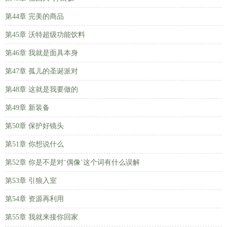
第44章 完美的商品
第45章 沃特超级功能饮料
第46章 我就是面具本身
第47章 孤儿的圣诞派对
第48章 这就是我要做的
第49章 新装备
第50章 保护好镜头
第51章 你想说什么
第52章 你是不是对‘偶像’这个词有什么误解
第53章 引狼入室
第54章 资源再利用
第55章 我就来接你回家