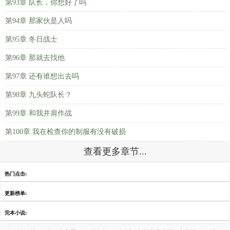
第93章 队长，你想好了吗
第94章 那家伙是人吗
第95章 冬日战士
第96章 那就去找他
第97章 还有谁想出去吗
第98章 九头蛇队长？
第99章 和我并肩作战
第100章 我在检查你的制服有没有破损
查看更多章节...
热门点击:
更新榜单:
完本小说: