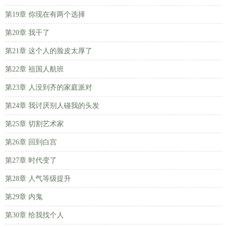
第19章 你现在有两个选择
第20章 我干了
第21章 这个人的脸皮太厚了
第22章 祖国人航班
第23章 人没到齐的家庭派对
第24章 我讨厌别人碰我的头发
第25章 切割艺术家
第26章 回到白宫
第27章 时代变了
第28章 人气等级提升
第29章 内鬼
第30章 给我找个人