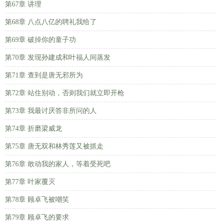
第67章 讲理
第68章 八点八亿的聘礼我给了
第69章 破掉你的童子功
第70章 发现孙建成和叶福人间蒸发
第71章 查到是唐无邪所为
第72章 站住别动，否则我们就立即开枪
第73章 我最讨厌答非所问的人
第74章 折磨梁威龙
第75章 唐无双和林秀莲又被抓走
第76章 敢动我的家人，等着受死吧
第77章 叶家覆灭
第78章 顾卓飞被嘲笑
第79章 顾卓飞的要求