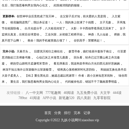
、
、
生后，我打脸恶毒狗男女我内心论文
此恨难消我奶奶烟烟
、
、
更新榜单:
创世神毕业后竟然成了毁灭神
去父留子后才知，前夫爱的人竟是我
入主紫
、
、
、
、
微
校花骗我进黑厂，我以杀证道！
一人：我的身上纹满了十凶图
太子无敌
开局鬼
、
、
、
节在校园惊魂
白月光提分手，八大校花却笑了
火影：卡卡西他带着系统又回来了
女子
、
、
、
监狱出真龙，出狱后全球震动
工业兴国，从初级工程师开始
神鼎：凡人仙途
师娘，我
、
、
、
真不想下山啊！
救命！我的手机被英桀占领了！
全职高手：荣耀再起！
、
、
、
完本小说:
天幕尽头
旧爱泯灭程衍之柳欣欣
拨雪寻春，烧灯续昼许曼珠于南尘
行至爱
、
、
意消散处江言傅秦书雅
心似已灰之木项雪儿鹿鹿
回头看，轻舟已过万重山蒋之舟沈傲
、
、
、
凝
鹤别空山踏明月孟谦荀宋雪诗
看见弹幕后，我送狗皇帝和白月光归西元辰轩苏婉婉
、
、
林深不知云海许云琛裴馥许云琛裴馥雪
错将真心落梧桐宋时礼苏韵怡
和姐姐互换化兽丹后
、
、
大皇子柔美人
【HL】重生黑化后，她逼总裁以死谢罪！ 作者：易小文林知意宋宛秋
味你而
、
、
、
来
重生后，我打脸恶毒狗男女我内心论文
代码被掉包后，销冠不干了魏南晨季明磊
友情链接：
八一中文网
777笔趣阁
40阅读
九五免费小说
大文学
444读
789txt
41阅读
APP小说
新笔趣520
四八美剧
九零零影院
首页
分类
排行
完本
记录
Copyright ©2022 九妖小说网91xiaoshuo.vip