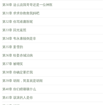
第30章 这么说我哥哥还是一位神医
第31章 求求你救救我妈吧
第32章 你骂谁庸医呢
第33章 回光返照
第34章 韦永康颠倒是非
第35章 姜雪韵
第36章 给姜赤城治病
第37章 被嘲笑
第38章 你确定要拦我
第39章 胡闹，简直就是胡闹
第40章 你们瞎嚷嚷什么
第41章 该滚的人是你