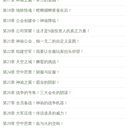
第17章 神谕之威！军方的震撼！
第18章 地铁惊魂！螳螂捕蝉黄雀在后！
第19章 公会创建令！神谕降临！
第20章 公司荣耀！这才是S级投资人的真正力量！
第21章 神谕公会，独一无二的自定义蓝图！
第22章 组建空军！我要让全服玩家抬头仰望！
第23章 天空之城！狮鹫的挑战！
第24章 空中芭蕾！驯服与征服！
第25章 神谕之翼！霸业的阴影！
第26章 战争的号角！三大会长的阴谋！
第27章 全员备战！神谕的战争机器！
第28章 大军压境！传说道具的威力！
第29章 空中芭蕾！血与火的交响！