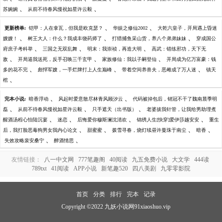
、
、
苏婉婉
从前不待春风慢祝如星许云毅
、
、
更新榜单:
铠甲：人在拿瓦，但我是欧克瑟？
华娱之修仙2002
大乾六皇子，开局遇上昏迷
、
、
、
嫂嫂！
树王大人：什么？我成丰饶药师了
打猎捕鱼采山货，养八个弟弟妹妹
穿成国公
、
、
、
府庶子考科举
三国之无双乱舞
明末：我崇祯，再造大明
高武：错练邪功，天下无
、
、
、
敌
开局逼我送死，反手召唤三千玄甲
家族修仙：我以子嗣登仙
开局成为亿万富豪：钱
、
、
、
多的花不完
彪悍军嫂，一手烂牌打上人生巅峰
带着空间养兽夫，恶雌成了万人迷
镇天
、
棺
、
、
完本小说:
暗香浮动
风起时爱意散尽林青风顾汐云
代码被掉包后，销冠不干了魏南晨季明
、
、
、
磊
从前不待春风慢祝如星许云毅
只手遮天（出书版）
老婆拔我针管，让我给男助理煮
、
、
、
、
醒酒汤程心怡陆沉宴
迷恋
后悔爱你穆斯澜沈清欢
锦绣人生[快穿]爱伊莎越安安
重生
、
、
、
、
后，我打脸恶毒狗男女我内心论文
甜蜜蜜
拨雪寻春，烧灯续昼许曼珠于南尘
暗香
、
、
失效攻略裴安桑宁
醉酒情思
友情链接：
八一中文网
777笔趣阁
40阅读
九五免费小说
大文学
444读
789txt
41阅读
APP小说
新笔趣520
四八美剧
九零零影院
首页
分类
排行
完本
记录
Copyright ©2022 九妖小说网91xiaoshuo.vip