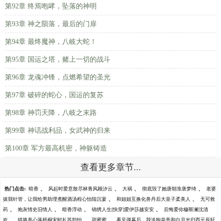
第92章 终焉咆哮，坠落的神明
第93章 神之陨落，最后的门扉
第94章 最终魔神，八岐大蛇！
第95章 国运之塔，赌上一切的战斗
第96章 龙魂冲锋，点燃希望的圣光
第97章 破碎的蛇心，国运的复苏
第98章 神罚天降，八岐之末路
第99章 神话战利品，女武神的归来
第100章 军方最高机密，神躯铸造
查看更多章节...
、
、
、
、
热门点击:
暗香
风起时爱意散尽林青风顾汐云
大祸
彻底毁了她唐朝淮唐梦绮
老婆
、
、
拔我针管，让我给男助理煮醒酒汤程心怡陆沉宴
和姐姐互换化兽丹后大皇子柔美人
无可救
、
、
、
、
药
炮灰情史旧情人
暗香浮动
锦绣人生[快穿]爱伊莎越安安
后悔爱你穆斯澜沈清
、
、
、
欢
错将真心落梧桐宋时礼苏韵怡
甜蜜蜜
看见弹幕后，我送狗皇帝和白月光归西元辰轩