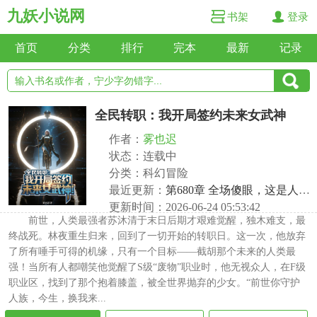
九妖小说网
书架
登录
首页
分类
排行
完本
最新
记录
全民转职：我开局签约未来女武神
作者：
雾也迟
状态：连载中
分类：科幻冒险
最近更新：
第680章 全场傻眼，这是人能想出来的战术？
更新时间：2026-06-24 05:53:42
前世，人类最强者苏沐清于末日后期才艰难觉醒，独木难支，最
终战死。林夜重生归来，回到了一切开始的转职日。这一次，他放弃
了所有唾手可得的机缘，只有一个目标——截胡那个未来的人类最
强！当所有人都嘲笑他觉醒了S级“废物”职业时，他无视众人，在F级
职业区，找到了那个抱着膝盖，被全世界抛弃的少女。“前世你守护
人族，今生，换我来...