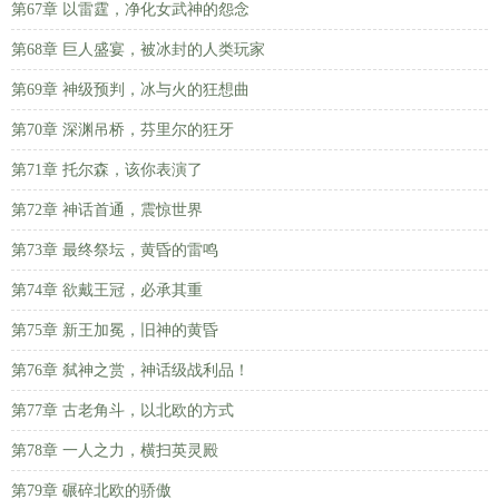
第67章 以雷霆，净化女武神的怨念
第68章 巨人盛宴，被冰封的人类玩家
第69章 神级预判，冰与火的狂想曲
第70章 深渊吊桥，芬里尔的狂牙
第71章 托尔森，该你表演了
第72章 神话首通，震惊世界
第73章 最终祭坛，黄昏的雷鸣
第74章 欲戴王冠，必承其重
第75章 新王加冕，旧神的黄昏
第76章 弑神之赏，神话级战利品！
第77章 古老角斗，以北欧的方式
第78章 一人之力，横扫英灵殿
第79章 碾碎北欧的骄傲