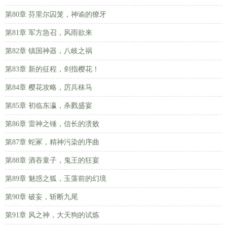
第80章 芬里尔囚笼，神谕的獠牙
第81章 军方急召，风雨欲来
第82章 镇国神器，八岐之祸
第83章 新的征程，剑指樱花！
第84章 樱花攻略，厉兵秣马
第85章 初临东瀛，杀戮盛宴
第86章 雷神之锤，信长的溃败
第87章 蛇冢，精神污染的序曲
第88章 酒吞童子，鬼王的狂宴
第89章 魅惑之狐，玉藻前的幻境
第90章 破妄，斩断九尾
第91章 风之神，大天狗的试炼