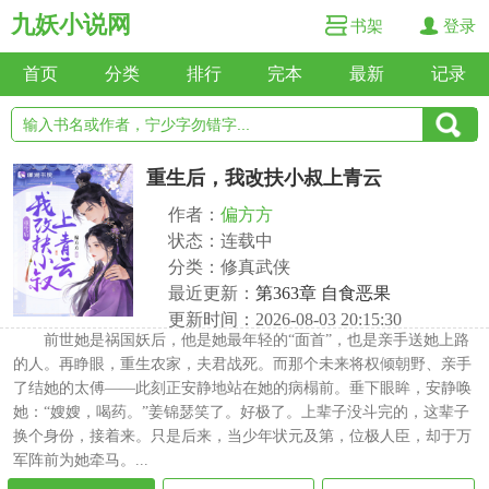
九妖小说网
书架
登录
首页
分类
排行
完本
最新
记录
重生后，我改扶小叔上青云
作者：
偏方方
状态：连载中
分类：修真武侠
最近更新：
第363章 自食恶果
更新时间：2026-08-03 20:15:30
前世她是祸国妖后，他是她最年轻的“面首”，也是亲手送她上路
的人。再睁眼，重生农家，夫君战死。而那个未来将权倾朝野、亲手
了结她的太傅——此刻正安静地站在她的病榻前。垂下眼眸，安静唤
她：“嫂嫂，喝药。”姜锦瑟笑了。好极了。上辈子没斗完的，这辈子
换个身份，接着来。只是后来，当少年状元及第，位极人臣，却于万
军阵前为她牵马。...