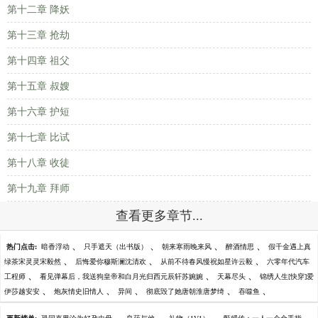
第十二章 降妖
第十三章 抢劫
第十四章 祖父
第十五章 叔嫂
第十六章 护短
第十七章 比试
第十八章 收徒
第十九章 拜师
查看更多章节...
、
、
、
、
热门点击:
暗香浮动
只手遮天（出书版）
朝来寒雨晚来风
醉酒情思
假千金遇上真
、
、
、
绿茶宋灵灵宋毅然
后悔爱你穆斯澜沈清欢
从前不待春风慢祝如星许云毅
六零年代汽车
、
、
、
工程师
看见弹幕后，我送狗皇帝和白月光归西元辰轩苏婉婉
天幕尽头
锦绣人生[快穿]爱
、
、
、
、
、
伊莎越安安
炮灰情史旧情人
异间
彻底毁了她唐朝淮唐梦绮
吞噬鱼
、
、
、
、