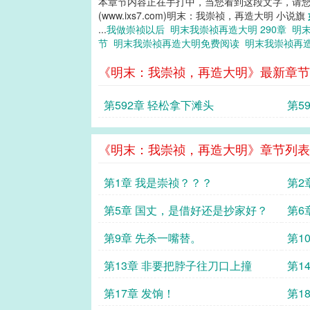
本章节内容正在手打中，当您看到这段文字，请
(www.ixs7.com)明末：我崇祯，再造大明 小说旗
...
我做崇祯以后
明末我崇祯再造大明 290章
明
节
明末我崇祯再造大明免费阅读
明末我崇祯再
《明末：我崇祯，再造大明》最新章节
第592章 轻松拿下滩头
第5
《明末：我崇祯，再造大明》章节列表
第1章 我是崇祯？？？
第2
第5章 国丈，是借好还是抄家好？
第6
第9章 先杀一嘴替。
第1
第13章 非要把脖子往刀口上撞
第1
第17章 发饷！
第1