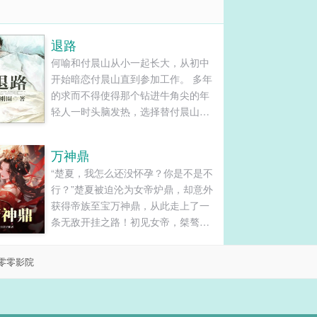
退路
何喻和付晨山从小一起长大，从初中
开始暗恋付晨山直到参加工作。 多年
的求而不得使得那个钻进牛角尖的年
轻人一时头脑发热，选择替付晨山坐
了三年的牢。 在监牢里，何喻失去了
最亲的亲人， 也屡受欺凌不得不选择
万神鼎
攀附了乔慕冬而获得更好的生活， 那
“楚夏，我怎么还没怀孕？你是不是不
时候他才懂得后悔，可是已经无路可
行？”楚夏被迫沦为女帝炉鼎，却意外
退。 三年后重获自由，付晨山人生得
获得帝族至宝万神鼎，从此走上了一
意，美人在侧， 何喻当年的满腔激情
条无敌开挂之路！初见女帝，桀骜不
仿佛成了笑话， 他在艰难地境地中为
驯，刁蛮霸道。“楚夏，我命令你与本
自己寻找退路，却没料到会重逢乔慕
帝双修！”再见女帝，情根深种，眉目
冬…… 本文是换攻文，狗血有、渣攻
零零影院
含情。“楚夏你别跑，我们要永生永世
贱受有、强J可能有（回忆中），请小
在一起，纵是死，骨肉血泥也要混在
心避雷...
一起，不能分离！！”楚夏蓦然回首，