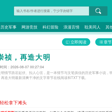
历史军事
网游竞技
科幻冒险
浪漫言情
耽美同人
其
立即阅读
章节
崇祯，再造大明
间：2026-08-07 00:27:04
大明情节跌宕起伏、扣人心弦，是一本情节与文笔俱佳的历史军事小说，明
再造大明最新清爽干净的文字章节在线阅读和TXT下载。
 轻松拿下滩头