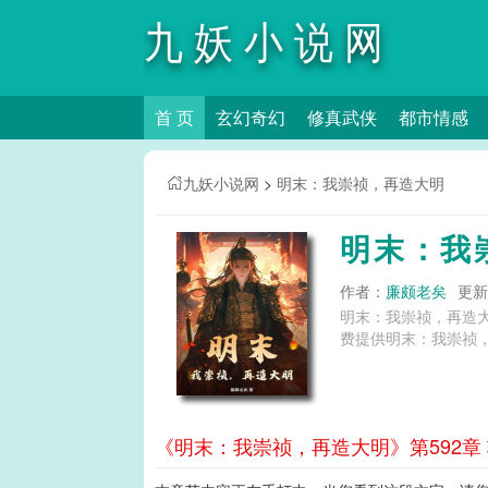
九妖小说网
首 页
玄幻奇幻
修真武侠
都市情感
九妖小说网
>
明末：我崇祯，再造大明
明末：我
作者：
廉颇老矣
更新时
明末：我崇祯，再造
费提供明末：我崇祯，
《明末：我崇祯，再造大明》第592章