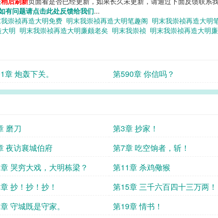
您
稍后刷新
页面看是否已经更新，如果长久未更新，请通过下面反馈联系我
如有问题请点击此处反馈给我们
...
末我崇祯再造大明免费
明末我崇祯再造大明笔趣阁
明末我崇祯再造大明
造大明
明末我崇祯再造大明廉颇老矣
明末我崇祯
明末我崇祯再造大明
91章 炮轰下关。
第590章 你信吗？
章 磨刀
第3章 抄家！
章 夜访襄城伯府
第7章 吃空饷者，斩！
0章 哭穷大戏，大明栋梁？
第11章 杀鸡儆猴
4章 抄！抄！抄！
第15章 三千六百四十三万两！
8章 守城既是守家。
第19章 情书！