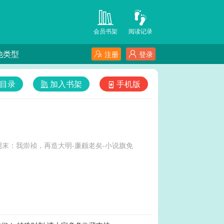
会员书架
阅读记录
他类型
注册
登录
目录
加入书架
手机版
末：我崇祯，再造大明-廉颇老矣-小说旗免