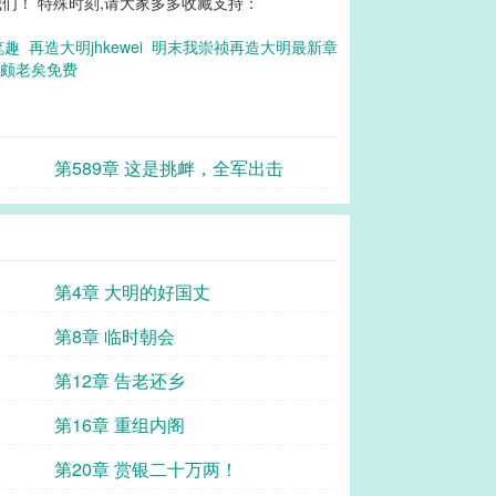
们！ 特殊时刻,请大家多多收藏支持：
笔趣
再造大明jhkewei
明末我崇祯再造大明最新章
廉颇老矣免费
第589章 这是挑衅，全军出击
第4章 大明的好国丈
第8章 临时朝会
第12章 告老还乡
第16章 重组内阁
第20章 赏银二十万两！