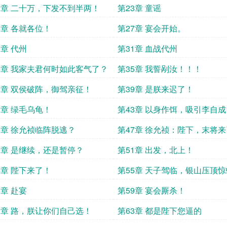
2章 二十万，下发不到半两！
第23章 童谣
6章 各就各位！
第27章 宴会开始。
0章 代州
第31章 血战代州
4章 我家夫君何时如此客气了？
第35章 我誓剐汝！！！
8章 双侯破阵，御驾亲征！
第39章 是朕来迟了！
2章 绿毛乌龟！
第43章 以身作饵，吸引李自成
6章 徐允祯临阵脱逃？
第47章 徐允祯：陛下，末将
0章 是继续，还是暂停？
第51章 出发，北上！
4章 陛下来了！
第55章 天子驾临，银山压顶
8章 赴宴
第59章 宴会厮杀！
2章 路，朕让你们自己选！
第63章 都是陛下您逼的