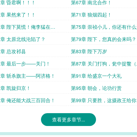
6章 昏君啊！！！
第67章 南北合作！
0章 果然来了！！
第71章 狼烟四起！
4章 陛下莫慌！俺李猛在
第75章 崇祯小儿，你还有什
！！
吗？
8章 太原北线沦陷了？
第79章 陛下，您真的会来吗？
2章 总攻祁县
第83章 陛下万岁
6章 最后一步——关门！
第87章 关门打狗，瓮中捉鳖
0章 斩杀旗主——阿济格！
第91章 给盛京一个大礼
4章 凯旋归京！
第95章 朝会，论功行赏
8章 俺还能大战三百回合！
第99章 只要胜，这摄政王给
查看更多章节...