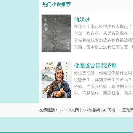
热门小说推荐
仙奴录
奴这个字眼已经很少被人提起了
它却一直存在。从远古到现在，
它被包装或变幻成各种容易被接
东西，但本质上没有任何改变，
在仙人的世界中也是如此。有时
们早已习以为常，或乐在其中而
佛魔道皆是我济癫
知。......
你也想成佛，你知道佛是什么吗
也想长生，你知道长生的苦吗？
济癫。当我开始癫，真没别人什
事。不是我狂，而是我癫。我是
是魔，又是道。偏偏还是个人。
想当人，但总有一颗人心还在。....
友情链接：
八一中文网
|
777笔趣阁
|
40阅读
|
九五免