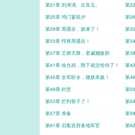
第21章 刘泽清、左良玉。
第2
第25章 鸿门宴前夕
第2
第29章 周遇吉，朕来了！
第3
第33章 悍将周遇吉！
第3
第37章 王师天降，君威撼敌胆
第3
第41章 徐允祯，陛下就交给你了！
第4
第45章 全军听令，随朕杀敌！
第4
第49章 封赏
第5
第53章 烂到骨子了！
第5
第57章 准备
第5
第61章 召集宣府各地军官
第6