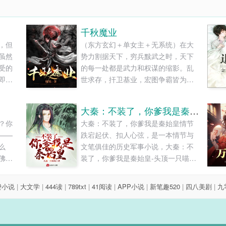
千秋魔业
，但
（东方玄幻＋单女主＋无系统）在大
虽然
势力割据天下，穷兵黩武之时，天下
受的
的每一处都是武力和权谋的缩影。乱
即使
世求存，扞卫基业，宏图争霸皆为千
候我
秋之业，万世之兴......
不自
大秦：不装了，你爹我是秦始皇
？你
大秦：不装了，你爹我是秦始皇情节
——
跌宕起伏、扣人心弦，是一本情节与
么
文笔俱佳的历史军事小说，大秦：不
佛，
装了，你爹我是秦始皇-头顶一只喵喵-
我不
小说旗免费提供大秦：不装了，你爹
..
我是秦始皇最新清爽干净的文字章节
费小说
|
大文学
|
444读
|
789txt
|
41阅读
|
APP小说
|
新笔趣520
|
四八美剧
|
九
在线阅读和TXT下载。...