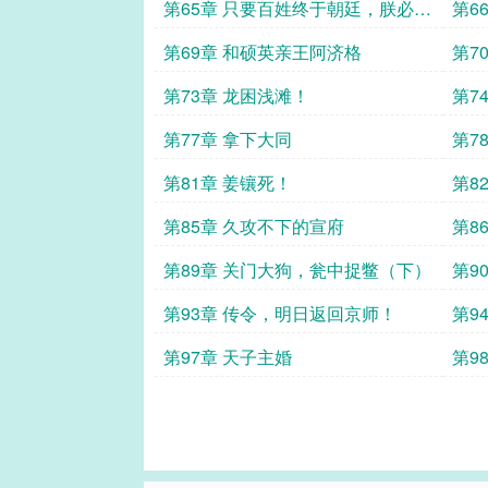
第65章 只要百姓终于朝廷，朕必不
第6
负卿！
第69章 和硕英亲王阿济格
第7
第73章 龙困浅滩！
第7
此！
第77章 拿下大同
第7
第81章 姜镶死！
第8
第85章 久攻不下的宣府
第8
第89章 关门大狗，瓮中捉鳖（下）
第9
第93章 传令，明日返回京师！
第9
第97章 天子主婚
第9