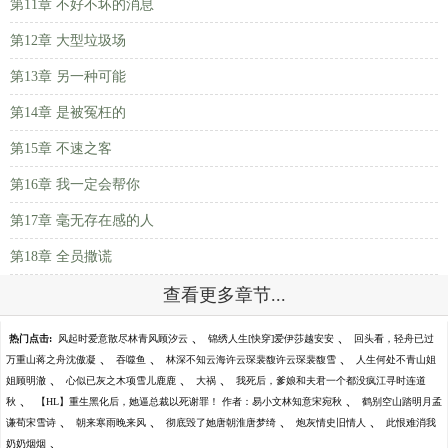
第11章 不好不坏的消息
第12章 大型垃圾场
第13章 另一种可能
第14章 是被冤枉的
第15章 不速之客
第16章 我一定会帮你
第17章 毫无存在感的人
第18章 全员撒谎
查看更多章节...
、
、
热门点击:
风起时爱意散尽林青风顾汐云
锦绣人生[快穿]爱伊莎越安安
回头看，轻舟已过
、
、
、
万重山蒋之舟沈傲凝
吞噬鱼
林深不知云海许云琛裴馥许云琛裴馥雪
人生何处不青山姐
、
、
、
姐顾明澈
心似已灰之木项雪儿鹿鹿
大祸
我死后，爹娘和夫君一个都没疯江寻时连道
、
、
秋
【HL】重生黑化后，她逼总裁以死谢罪！ 作者：易小文林知意宋宛秋
鹤别空山踏明月孟
、
、
、
、
谦荀宋雪诗
朝来寒雨晚来风
彻底毁了她唐朝淮唐梦绮
炮灰情史旧情人
此恨难消我
、
奶奶烟烟