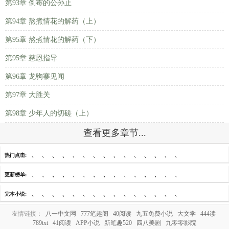
第93章 倒霉的公孙止
第94章 熬煮情花的解药（上）
第95章 熬煮情花的解药（下）
第95章 慈恩指导
第96章 龙驹寨见闻
第97章 大胜关
第98章 少年人的切磋（上）
查看更多章节...
、
、
、
、
、
、
、
、
、
、
、
、
、
、
、
热门点击:
、
、
、
、
、
、
、
、
、
、
、
、
、
、
、
更新榜单:
、
、
、
、
、
、
、
、
、
、
、
、
、
、
、
完本小说:
友情链接：
八一中文网
777笔趣阁
40阅读
九五免费小说
大文学
444读
789txt
41阅读
APP小说
新笔趣520
四八美剧
九零零影院