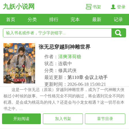
九妖小说网
书架
登录
首页
分类
排行
完本
最新
记录
张无忌穿越到神雕世界
作者：
清爽薄荷糖
状态：连载中
分类：修真武侠
最近更新：
第110章 会议上动手
更新时间：2026-06-18 15:00:21
这是一个张无忌（原装）穿越到神雕世界，成为了一代神雕大侠
杨过小时候的故事。一个性格完全不同的杨过，将会遇到完全不同的
机遇。是会成为桃花岛的传人？还是会与小龙女相遇？这一切尽在本
书之中。...
开始阅读
加入书架
章节目录