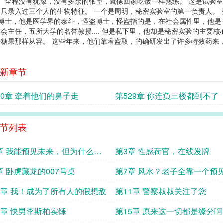
。 全程没有犹豫，没有多余的张望，就像回家吃饭一样熟练。 这是试验
只录入过三个人的生物特征。 一个是周明，秘密实验室的第一负责人。
斯博士，他是医学界的泰斗，怪盗博士，怪盗指的是，在社会属性里，他
会主任，五所大学的名誉教授.... 但是私下里，他却是秘密实验的主要
糖果那样从容。 这些年来，他们靠着盗取，的确研发出了许多特效药来
新章节
30章 牵着他们的鼻子走
第529章 你连负三楼都到不了
节列表
章 我能预见未来，但为什么只
第3章 性感荷官，在线发牌
秒钟？
章 卧虎藏龙的007号桌
第7章 风水？老子全靠一个预
来
0章 我！成为了所有人的假想敌
第11章 警察叔叔关注了您
4章 快男李斯柏实锤
第15章 原来这一切都是缘分啊