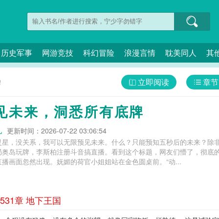
历史军事
网游竞技
科幻冒险
浪漫言情
耽美同人
其
立即阅读
章节
牌
见未来，洞悉所有底牌
儿
更新时间：2026-07-22 03:06:54
灵星，没关系，我可以无限预见未来。什么？只能预知五秒后的未来？除
局奥岛玩牌，李斯柏注册斗音搞直播。看到这个标题，网友们懵了，彻底的
播画面忽然出现。妩媚的荷官小姐姐站在金色圆桌前。“动...
31章 地下王国