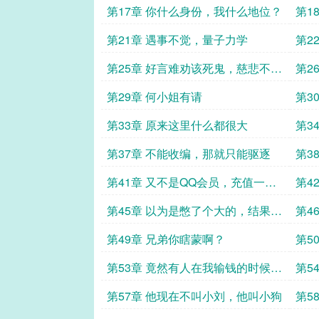
第17章 你什么身份，我什么地位？
第1
路啊
第21章 遇事不觉，量子力学
第2
第25章 好言难劝该死鬼，慈悲不度
第2
自绝人
没见
第29章 何小姐有请
第3
了
第33章 原来这里什么都很大
第3
第37章 不能收编，那就只能驱逐
第3
第41章 又不是QQ会员，充值一点
第4
就是了
第45章 以为是憋了个大的，结果憋
第4
了个臭的
第49章 兄弟你瞎蒙啊？
第5
第53章 竟然有人在我输钱的时候赢
第5
钱？
第57章 他现在不叫小刘，他叫小狗
第5