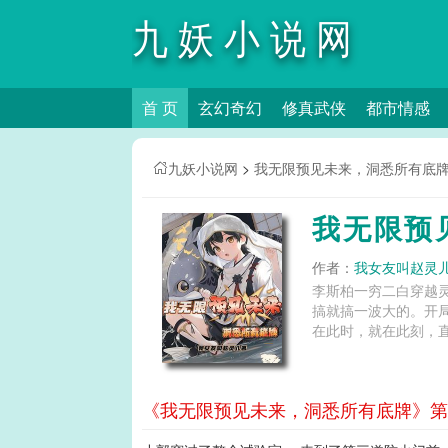
九妖小说网
首 页
玄幻奇幻
修真武侠
都市情感
九妖小说网
>
我无限预见未来，洞悉所有底
我无限预
作者：
我女友叫赵灵
李斯柏一穷二白穿越
搞就搞一波大的。开
在此时，就在此刻，直
《我无限预见未来，洞悉所有底牌》第5