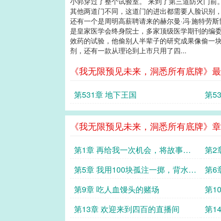
小郭穿过了整个试验室。 来到了第三道防火门前
其他两道门不同，这道门的进出都需要人脸识别，
还有一个是周明高薪聘请来的赫尔曼·冯·施特劳
是皇家医学会终身院士，多家顶级医学期刊的编委
效药的试验，他偷别人半辈子的研究成果像偷一块
剂，还有一款从理论到上市只用了四...
《我无限预见未来，洞悉所有底牌》最
第531章 地下王国
第5
《我无限预见未来，洞悉所有底牌》章
第1章 再给我一次机会，将故事改
第2
写
有五
第5章 我用100块孤注一掷，背水一
第6
战
第9章 吃人血馒头的赌场
第1
第13章 欢迎来到四百的直播间
第1