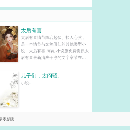
太后有喜
太后有喜情节跌宕起伏、扣人心弦，
是一本情节与文笔俱佳的其他类型小
说，太后有喜-阿灵-小说旗免费提供太
后有喜最新清爽干净的文字章节在线
阅读和TXT下载。...
儿子们，太闷骚.
小说...
零零影院