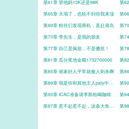
第61章 管他妈13K还是98K
第6
第65章 天塌了，也轮不到你我来顶
第6
第69章 粉丝们发现商机，直赴港岛
第7
预见
第73章 李先生，是我的朋友
第7
躏，
第77章 自己是疯批，不是傻批！
第7
第81章 瓜分奖池金额1732700000
第8
第85章 谁家好人平常就被人刺杀啊
第8
第89章 我是你和其他主人paly中的
第9
一环吗
第93章 ICAC准备请李斯柏喝咖啡
第9
自己
第97章 惹不起惹不起，这条大鱼还
第9
是放回海里吧
浪费