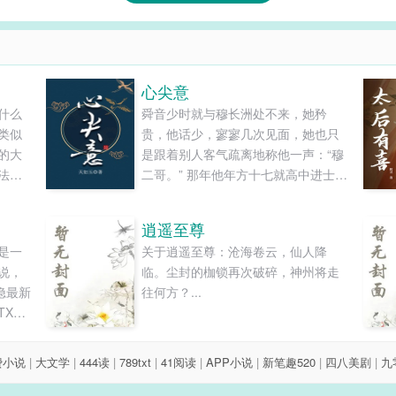
心尖意
什么
舜音少时就与穆长洲处不来，她矜
类似
贵，他话少，寥寥几次见面，她也只
的大
是跟着别人客气疏离地称他一声：“穆
法修
二哥。” 那年他年方十七就高中进士，
归到
名冠二都。曲江夜宴上，无数豪门大
会是s
族想招其为婿，连父亲也动了牵线联
逍遥至尊
归类
姻的心。 舜音只远远看了一眼人群中
是一
关于逍遥至尊：沧海卷云，仙人降
央那人文弱白净的模样，便摇了摇
说，
临。尘封的枷锁再次破碎，神州将走
头：“我与他不是一路人。” 此后天各
隐最新
往何方？...
一方，再无交集，料想各自都有光明
XT
前景…… 何曾想过，多年后再见，二
人全没了当年模样。 更没想过有朝一
日，他会让她柔情蜜意地唤他“二郎”～
费小说
|
大文学
|
444读
|
789txt
|
41阅读
|
APP小说
|
新笔趣520
|
四八美剧
|
九
“现在你我是一路人了？” 竹马天降，