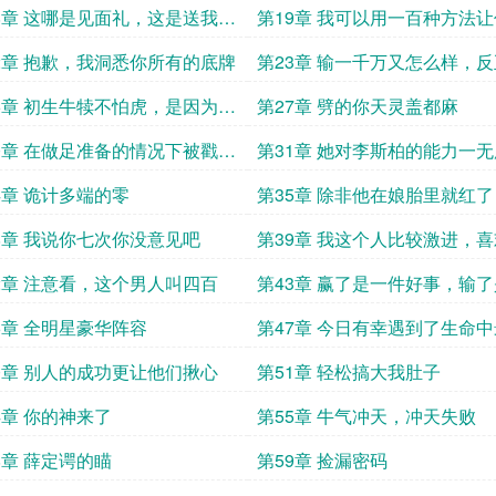
8章 这哪是见面礼，这是送我上
第19章 我可以用一百种方法
2章 抱歉，我洞悉你所有的底牌
第23章 输一千万又怎么样，
是一百块赚来的
6章 初生牛犊不怕虎，是因为还
第27章 劈的你天灵盖都麻
过虎
0章 在做足准备的情况下被戳穿
第31章 她对李斯柏的能力一
4章 诡计多端的零
第35章 除非他在娘胎里就红了
8章 我说你七次你没意见吧
第39章 我这个人比较激进，
激的
2章 注意看，这个男人叫四百
第43章 赢了是一件好事，输
一件好事
6章 全明星豪华阵容
第47章 今日有幸遇到了生命
要的人
0章 别人的成功更让他们揪心
第51章 轻松搞大我肚子
4章 你的神来了
第55章 牛气冲天，冲天失败
8章 薛定谔的瞄
第59章 捡漏密码