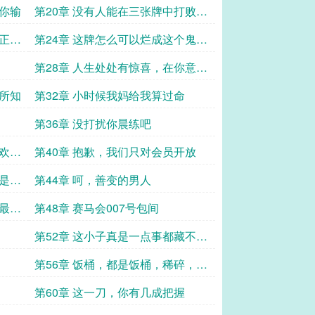
让你输
第20章 没有人能在三张牌中打败
我，没有
反正都
第24章 这牌怎么可以烂成这个鬼样
子啊
第28章 人生处处有惊喜，在你意想
不到的时候
无所知
第32章 小时候我妈给我算过命
第36章 没打扰你晨练吧
喜欢刺
第40章 抱歉，我们只对会员开放
了是做
第44章 呵，善变的男人
中最重
第48章 赛马会007号包间
第52章 这小子真是一点事都藏不住
啊
第56章 饭桶，都是饭桶，稀碎，全
是稀碎
第60章 这一刀，你有几成把握