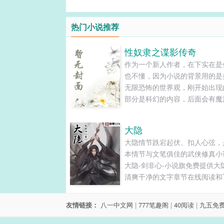
热门小说推荐
性奴隶之谍影传奇
作为一个新人作者，在下实在是
也不懂，因为小说的背景用的是
无限恐怖的世界观，刚开始出现
部分是科幻的内容，后面会有魔
真的出现。所以我就姑且将作品
科幻的系列里面。而里面的肉戏
大隐
占一个较大的篇幅，所以将作品
大隐情节跌宕起伏、扣人心弦，
为凌虐!...
本情节与文笔俱佳的武侠修真小
大隐-剑非心-小说旗免费提供大
清爽干净的文字章节在线阅读和T
下载。...
友情链接：
八一中文网
|
777笔趣阁
|
40阅读
|
九五免