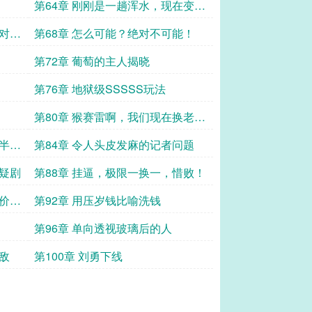
第64章 刚刚是一趟浑水，现在变成
两趟了
是对手
第68章 怎么可能？绝对不可能！
第72章 葡萄的主人揭晓
第76章 地狱级SSSSS玩法
第80章 猴赛雷啊，我们现在换老大
还来得及吗
音半个
第84章 令人头皮发麻的记者问题
悬疑剧
第88章 挂逼，极限一换一，惜败！
大价钱
第92章 用压岁钱比喻洗钱
第96章 单向透视玻璃后的人
敌
第100章 刘勇下线