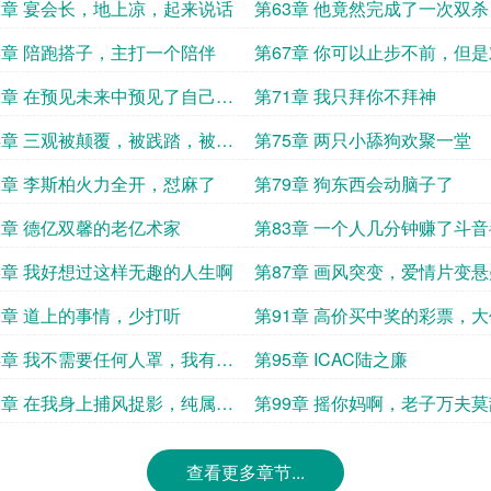
2章 宴会长，地上凉，起来说话
第63章 他竟然完成了一次双杀
6章 陪跑搭子，主打一个陪伴
第67章 你可以止步不前，但
不会为你等待
0章 在预见未来中预见了自己的
第71章 我只拜你不拜神
未来系统升级了
4章 三观被颠覆，被践踏，被蹂
第75章 两只小舔狗欢聚一堂
直至稀碎
8章 李斯柏火力全开，怼麻了
第79章 狗东西会动脑子了
2章 德亿双馨的老亿术家
第83章 一个人几分钟赚了斗
月收益
6章 我好想过这样无趣的人生啊
第87章 画风突变，爱情片变
0章 道上的事情，少打听
第91章 高价买中奖的彩票，
拍绝烂的电影
4章 我不需要任何人罩，我有我
第95章 ICAC陆之廉
的门派
8章 在我身上捕风捉影，纯属是
第99章 摇你妈啊，老子万夫莫
时间
查看更多章节...