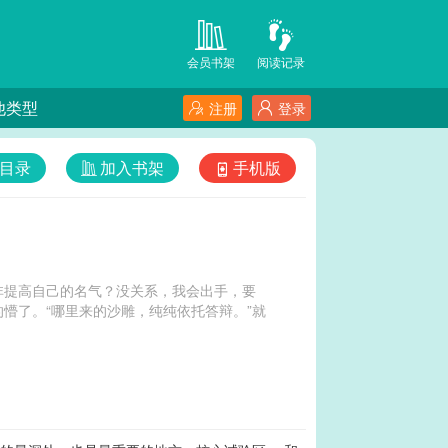
会员书架
阅读记录
他类型
注册
登录
目录
加入书架
手机版
非提高自己的名气？没关系，我会出手，要
懵了。“哪里来的沙雕，纯纯依托答辩。”就