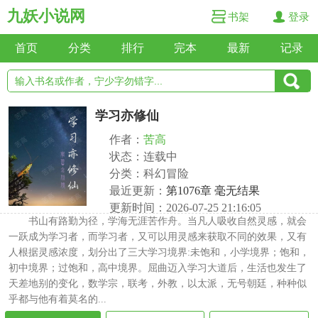
九妖小说网
书架
登录
首页
分类
排行
完本
最新
记录
学习亦修仙
作者：
苦高
状态：连载中
分类：科幻冒险
最近更新：
第1076章 毫无结果
更新时间：2026-07-25 21:16:05
书山有路勤为径，学海无涯苦作舟。当凡人吸收自然灵感，就会
一跃成为学习者，而学习者，又可以用灵感来获取不同的效果，又有
人根据灵感浓度，划分出了三大学习境界:未饱和，小学境界；饱和，
初中境界；过饱和，高中境界。屈曲迈入学习大道后，生活也发生了
天差地别的变化，数学宗，联考，外教，以太派，无号朝廷，种种似
乎都与他有着莫名的...