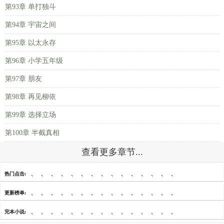
第93章 单打独斗
第94章 宇宙之间
第95章 以太永存
第96章 小学五年级
第97章 朋友
第98章 再见柳依
第99章 选择立场
第100章 半截真相
查看更多章节...
、
、
、
、
、
、
、
、
、
、
、
、
、
、
、
热门点击:
、
、
、
、
、
、
、
、
、
、
、
、
、
、
、
更新榜单:
、
、
、
、
、
、
、
、
、
、
、
、
、
、
、
完本小说: