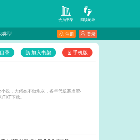
会员书架
阅读记录
他类型
注册
登录
目录
加入书架
手机版
小说，大佬她不做炮灰，各年代逆袭虐渣-
TXT下载。