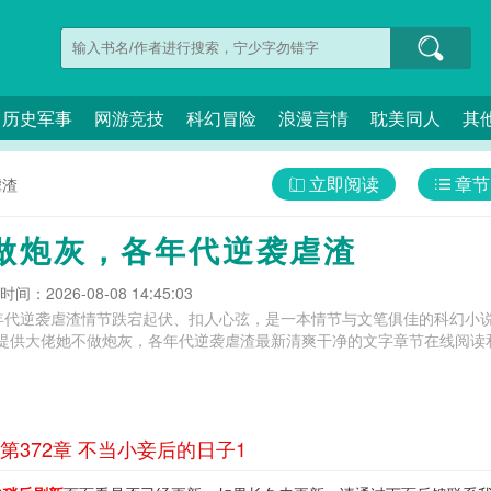
历史军事
网游竞技
科幻冒险
浪漫言情
耽美同人
其
立即阅读
章节
虐渣
做炮灰，各年代逆袭虐渣
间：2026-08-08 14:45:03
年代逆袭虐渣情节跌宕起伏、扣人心弦，是一本情节与文笔俱佳的科幻小说
提供大佬她不做炮灰，各年代逆袭虐渣最新清爽干净的文字章节在线阅读和
372章 不当小妾后的日子1