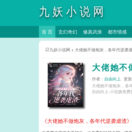
九妖小说网
首 页
玄幻奇幻
修真武侠
都市情感
九妖小说网
>
大佬她不做炮灰，各年代逆袭
大佬她不
作者：
自由向上
更新时
大佬她不做炮灰，各
自由向上-小说旗免费
《大佬她不做炮灰，各年代逆袭虐渣》第