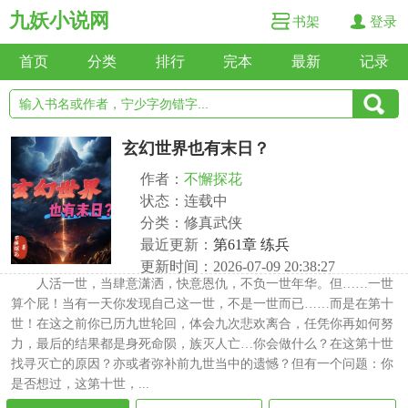
九妖小说网
书架
登录
首页
分类
排行
完本
最新
记录
玄幻世界也有末日？
作者：
不懈探花
状态：连载中
分类：修真武侠
最近更新：
第61章 练兵
更新时间：2026-07-09 20:38:27
人活一世，当肆意潇洒，快意恩仇，不负一世年华。但……一世
算个屁！当有一天你发现自己这一世，不是一世而已……而是在第十
世！在这之前你已历九世轮回，体会九次悲欢离合，任凭你再如何努
力，最后的结果都是身死命陨，族灭人亡…你会做什么？在这第十世
找寻灭亡的原因？亦或者弥补前九世当中的遗憾？但有一个问题：你
是否想过，这第十世，...