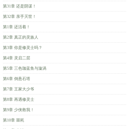
第31章 还是阴谋！
第32章 亲手灭世！
第1章 还活着！
第2章 真正的灵族人
第3章 你是修灵士吗？
第4章 灵启二层
第5章 三色珈蓝鱼与漩涡
第6章 倒悬石塔
第7章 王家大少爷
第8章 再遇修灵士
第9章 少侠救我！
第10章 噩耗