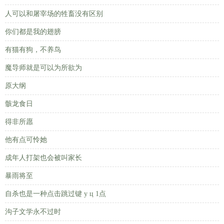
人可以和屠宰场的牲畜没有区别
你们都是我的翅膀
有猫有狗，不养鸟
魔导师就是可以为所欲为
原大纲
骸龙食日
得非所愿
他有点可怜她
成年人打架也会被叫家长
暴雨将至
自杀也是一种点击跳过键 у ц 1点
沟子文学永不过时