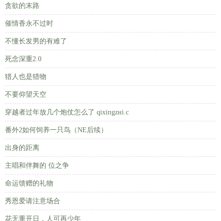
贪欲的末路
催情香永不过时
不懂长发男的有难了
死念深重2.0
猎人也是猎物
不要仰望天空
穿越者过年放几个炮仗怎么了 qixiпgzнi.c
番外2如何饲养一只鸟（NE后续）
出身的距离
主唱和伴舞的 位之争
命运馈赠的礼物
秀恩爱请注意场合
花无重开日，人可再少年