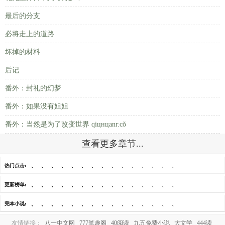
最后的分支
必将走上的道路
坏掉的材料
后记
番外：封礼的幻梦
番外：如果没有姐姐
番外：当然是为了改变世界 qiцнцanг.cǒ
查看更多章节...
、
、
、
、
、
、
、
、
、
、
、
、
、
、
、
热门点击:
、
、
、
、
、
、
、
、
、
、
、
、
、
、
、
更新榜单:
、
、
、
、
、
、
、
、
、
、
、
、
、
、
、
完本小说:
友情链接：
八一中文网
777笔趣阁
40阅读
九五免费小说
大文学
444读