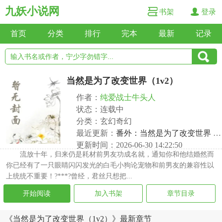
九妖小说网
书架
登录
首页
分类
排行
完本
最新
记录
当然是为了改变世界（1v2）
作者：
纯爱战士牛头人
状态：连载中
分类：玄幻奇幻
最近更新：
番外：当然是为了改变世界 qiцнцanг.cǒ
更新时间：2026-06-30 14:22:50
流放十年，归来仍是耗材前男友功成名就，通知你和他结婚然而
你已经有了一只眼睛闪闪发光的白毛小狗论宠物和前男友的兼容性以
上统统不重要！?***?曾经，君丝只想把...
开始阅读
加入书架
章节目录
《当然是为了改变世界（1v2）》最新章节