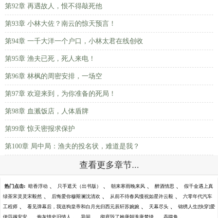
第92章 再遇故人，恨不得敲死他
第93章 小林大佐？南云的惊天预言！
第94章 一千大洋一个户口，小林太君在线创收
第95章 渔夫已死，死人来电！
第96章 林枫的周密安排，一场空
第97章 欢迎来到，为你准备的死局！
第98章 血溅饭店，人体盾牌
第99章 惊天密报求保护
第100章 局中局：渔夫的投名状，难道是我？
查看更多章节...
、
、
、
、
热门点击:
暗香浮动
只手遮天（出书版）
朝来寒雨晚来风
醉酒情思
假千金遇上真
、
、
、
绿茶宋灵灵宋毅然
后悔爱你穆斯澜沈清欢
从前不待春风慢祝如星许云毅
六零年代汽车
、
、
、
工程师
看见弹幕后，我送狗皇帝和白月光归西元辰轩苏婉婉
天幕尽头
锦绣人生[快穿]爱
、
、
、
、
、
伊莎越安安
炮灰情史旧情人
异间
彻底毁了她唐朝淮唐梦绮
吞噬鱼