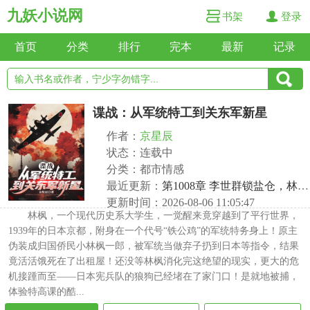
九妖小说网
书架
登录
首页
分类
排行
完本
最新
记录
谍战：从军统特工到关东军新星
作者：
京星辰
状态：连载中
分类：都市情感
最近更新：
第1008章 李世群锁盐仓，林枫反手查他老底！
更新时间：2026-08-06 11:05:47
林枫，一个现代历史系大学生，一觉醒来竟穿越到了平行世界，
1939年的日本京都，附身在一个代号“铁公鸡”的军统特务身上！原主
伪装成归国侨民小林枫一郎，被军统当做弃子扔到日本等指令，结果
竟活活饿死在了出租屋！还没等林枫消化完这绝望的现实，更大的危
机接踵而至——日本宪兵队的狼狗已经堵在了家门口！是就地被捕，
体验特高课的酷...