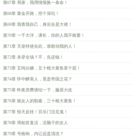
第67章 局座，我用情报换一条命！
第68章 黄金开路，挖个深坑！
第69章 我查我自己，身后全是大佬！
第70章 一千大洋，课长，你的人我不敢要！
第71章 天皇特使在此，谁敢动我的人！
第72章 杀穿全场？不，先还钱！
第73章 五吨白糖，五十根大黄鱼算个屁！
第74章 怀中醉美人，竟是帝国之花？
第75章 昨夜房费请结一下，藤原大佐
第76章 疯女人的勒索，三十根大黄鱼！
第77章 惊天反转！百乐门活见鬼！
第78章 周柏良复活，没脑子的女人
第79章 号枪响，内讧还是清洗？