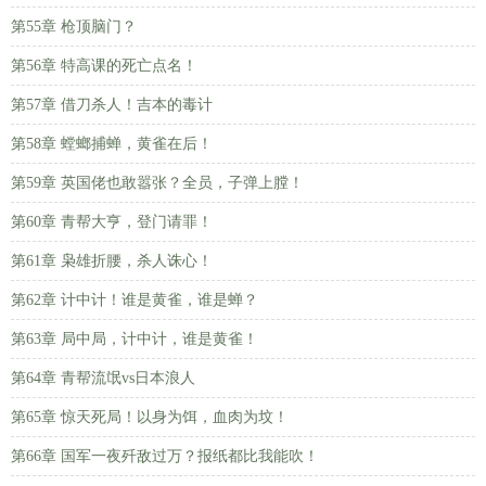
第55章 枪顶脑门？
第56章 特高课的死亡点名！
第57章 借刀杀人！吉本的毒计
第58章 螳螂捕蝉，黄雀在后！
第59章 英国佬也敢嚣张？全员，子弹上膛！
第60章 青帮大亨，登门请罪！
第61章 枭雄折腰，杀人诛心！
第62章 计中计！谁是黄雀，谁是蝉？
第63章 局中局，计中计，谁是黄雀！
第64章 青帮流氓vs日本浪人
第65章 惊天死局！以身为饵，血肉为坟！
第66章 国军一夜歼敌过万？报纸都比我能吹！