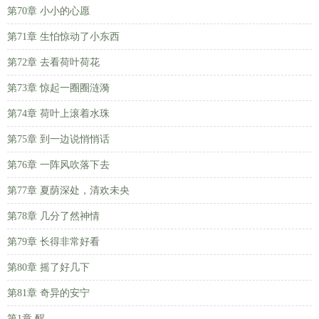
第70章 小小的心愿
第71章 生怕惊动了小东西
第72章 去看荷叶荷花
第73章 惊起一圈圈涟漪
第74章 荷叶上滚着水珠
第75章 到一边说悄悄话
第76章 一阵风吹落下去
第77章 夏荫深处，清欢未央
第78章 几分了然神情
第79章 长得非常好看
第80章 摇了好几下
第81章 奇异的安宁
第1章 醒