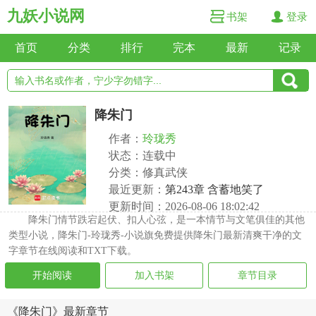
九妖小说网
书架
登录
首页
分类
排行
完本
最新
记录
降朱门
作者：
玲珑秀
状态：连载中
分类：修真武侠
最近更新：
第243章 含蓄地笑了
更新时间：2026-08-06 18:02:42
降朱门情节跌宕起伏、扣人心弦，是一本情节与文笔俱佳的其他
类型小说，降朱门-玲珑秀-小说旗免费提供降朱门最新清爽干净的文
字章节在线阅读和TXT下载。
开始阅读
加入书架
章节目录
《降朱门》最新章节