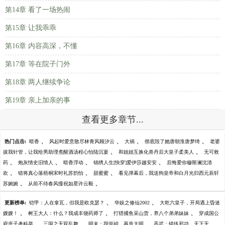
第14章 看了一场热闹
第15章 让我乖乖
第16章 内容高深，不懂
第17章 等在院子门外
第18章 两人继续争论
第19章 亲上加亲的事
查看更多章节...
、
、
、
、
热门点击:
暗香
风起时爱意散尽林青风顾汐云
大祸
彻底毁了她唐朝淮唐梦绮
老婆
、
、
拔我针管，让我给男助理煮醒酒汤程心怡陆沉宴
和姐姐互换化兽丹后大皇子柔美人
无可救
、
、
、
、
药
炮灰情史旧情人
暗香浮动
锦绣人生[快穿]爱伊莎越安安
后悔爱你穆斯澜沈清
、
、
、
欢
错将真心落梧桐宋时礼苏韵怡
甜蜜蜜
看见弹幕后，我送狗皇帝和白月光归西元辰轩
、
、
苏婉婉
从前不待春风慢祝如星许云毅
、
、
更新榜单:
铠甲：人在拿瓦，但我是欧克瑟？
华娱之修仙2002
大乾六皇子，开局遇上昏迷
、
、
、
嫂嫂！
树王大人：什么？我成丰饶药师了
打猎捕鱼采山货，养八个弟弟妹妹
穿成国公
、
、
、
府庶子考科举
三国之无双乱舞
明末：我崇祯，再造大明
高武：错练邪功，天下无