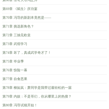
第68章 传奇大导冯正洋
第69章 《弑生》庆功宴
第70章 冯导的新剧本竟然是——
第71章 挑选新角色？
第72章 三抽见欧皇
第73章 武馆学习
第74章 坏了，真成武学奇才了！
第75章 毕业季
第76章 惊险一幕
第77章 自食恶果
第78章 柳如岚：萧同学是我带过最轻松的一届
第79章 内娱：不是哥们，你从哪里上的热搜？
第80章 冯导试镜开始！