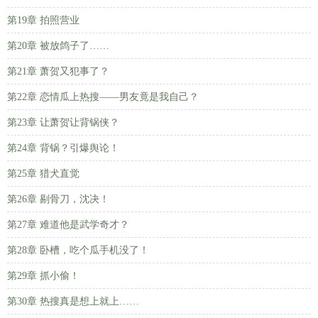
第19章 拍照营业
第20章 被放鸽子了……
第21章 萧贺又犯事了？
第22章 恋情瓜上热搜——男友竟是我自己？
第23章 让萧贺让背锅侠？
第24章 背锅？引爆舆论！
第25章 猎犬直觉
第26章 剔骨刀，沈决！
第27章 难道他是武学奇才？
第28章 卧槽，吃个瓜手机没了！
第29章 抓小偷！
第30章 热搜真是想上就上……