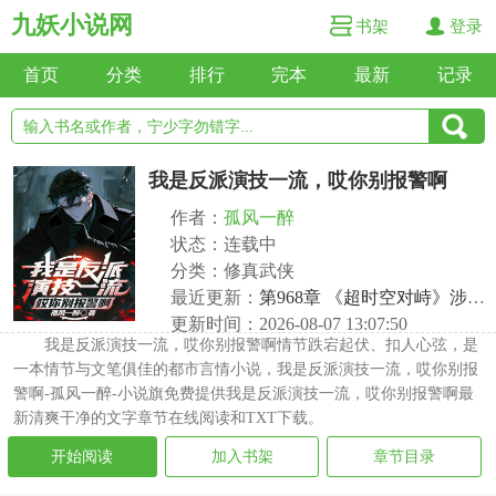
九妖小说网
书架
登录
首页
分类
排行
完本
最新
记录
我是反派演技一流，哎你别报警啊
作者：
孤风一醉
状态：连载中
分类：修真武侠
最近更新：
第968章 《超时空对峙》涉嫌抄袭？ai侵权！
更新时间：2026-08-07 13:07:50
我是反派演技一流，哎你别报警啊情节跌宕起伏、扣人心弦，是
一本情节与文笔俱佳的都市言情小说，我是反派演技一流，哎你别报
警啊-孤风一醉-小说旗免费提供我是反派演技一流，哎你别报警啊最
新清爽干净的文字章节在线阅读和TXT下载。
开始阅读
加入书架
章节目录