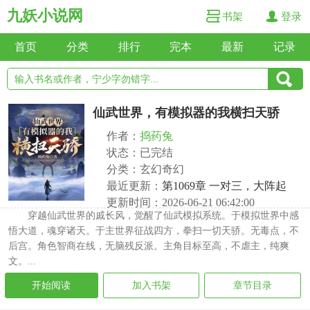
九妖小说网
书架
登录
首页
分类
排行
完本
最新
记录
仙武世界，有模拟器的我横扫天骄
作者：
捣药兔
状态：已完结
分类：玄幻奇幻
最近更新：
第1069章 一对三，大阵起
更新时间：2026-06-21 06:42:00
穿越仙武世界的戚长风，觉醒了仙武模拟系统。于模拟世界中感
悟大道，魂穿诸天。于主世界征战四方，拳扫一切天骄。无毒点，不
后宫。角色智商在线，无脑残反派。主角目标至高，不虐主，纯爽
文。...
开始阅读
加入书架
章节目录