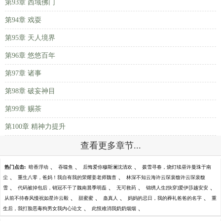
第93章 西域佛门
第94章 戏耍
第95章 天人境界
第96章 悠悠百年
第97章 诸事
第98章 破妄神目
第99章 赐茶
第100章 精神力提升
查看更多章节...
、
、
、
热门点击:
暗香浮动
吞噬鱼
后悔爱你穆斯澜沈清欢
拨雪寻春，烧灯续昼许曼珠于南
、
、
尘
重生八零，爸妈！我自有我的荣耀姜老师魏杳
林深不知云海许云琛裴馥许云琛裴馥
、
、
、
、
雪
代码被掉包后，销冠不干了魏南晨季明磊
无可救药
锦绣人生[快穿]爱伊莎越安安
、
、
、
、
从前不待春风慢祝如星许云毅
甜蜜蜜
蛊真人
妈妈的忌日，我的葬礼爸爸的名字
重
、
、
生后，我打脸恶毒狗男女我内心论文
此恨难消我奶奶烟烟