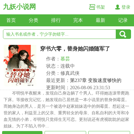
九妖小说网
书架
登录
首页
分类
排行
完本
最新
记录
穿书六零，替身她闪婚随军了
作者：
慕昙
状态：连载中
分类：修真武侠
最近更新：
第237章 变脸速度够快的
更新时间：2026-08-06 23:31:53
岑明悦半夜醒来，发现自己身边躺了个男人。吓得她连滚带爬跑
下床。等接收完记忆，她发现自己居然是一本小说里的替身倒霉蛋。
而她身边的男人，是另一个被选中赵家姐妹选中的倒霉蛋。想起这一
世的家人，利益至上的父亲、重男轻女的母亲、自私自利的大哥和冷
血无情的小弟，岑明悦只觉得生无可恋。更别说还有虎视眈眈的赵家
姐妹。为了不陷入书中...