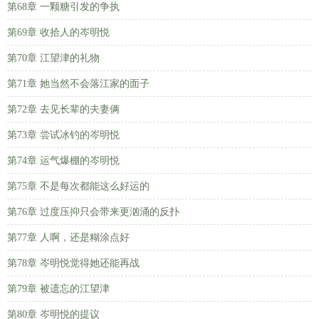
第68章 一颗糖引发的争执
第69章 收拾人的岑明悦
第70章 江望津的礼物
第71章 她当然不会落江家的面子
第72章 去见长辈的夫妻俩
第73章 尝试冰钓的岑明悦
第74章 运气爆棚的岑明悦
第75章 不是每次都能这么好运的
第76章 过度压抑只会带来更汹涌的反扑
第77章 人啊，还是糊涂点好
第78章 岑明悦觉得她还能再战
第79章 被遗忘的江望津
第80章 岑明悦的提议