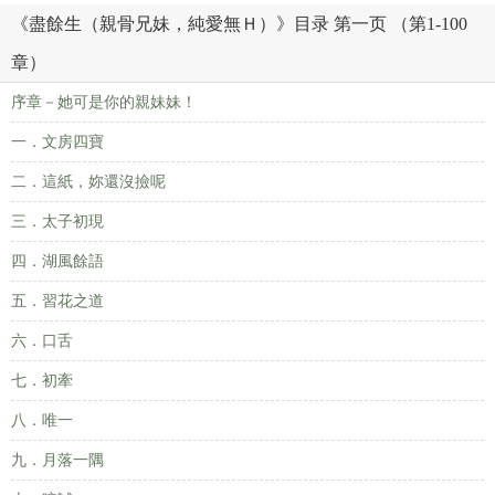
《盡餘生（親骨兄妹，純愛無Ｈ）》目录 第一页 （第1-100
章）
序章－她可是你的親妹妹！
一．文房四寶
二．這紙，妳還沒撿呢
三．太子初現
四．湖風餘語
五．習花之道
六．口舌
七．初牽
八．唯一
九．月落一隅