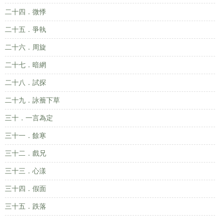
二十四．微悸
二十五．爭執
二十六．周旋
二十七．暗網
二十八．試探
二十九．詠簷下草
三十．一言為定
三十一．餘寒
三十二．戲兄
三十三．心漾
三十四．假面
三十五．跌落