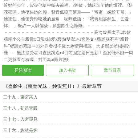
近她的少年，皆被他暗中斬去前程。?終於，她落進了他的懷裡。?梨
花夜深，他攬住她的腰，聲音低啞而慎重——「甯甯，嫁給哥哥。」
她怔住，他俯身輕咬她的唇角，呢喃低語：「我會用盡餘生，去愛
妳。 」既許一人以偏愛，願盡餘生之慷慨。－－－－－－－－－－－
－－－－－－－－－－－－－－－－－－－－－高冷腹黑太子x軟軟
糯糯小公主親骨x日常x純愛x慢熱雙潔1v1套路文+瑪麗蘇不喜“親骨
科”者請勿閱讀～另外作者很不擅長劇情與權謀，大多都是黏糊糊的
糖……無法接受者可直接跳過xd目前固定週日更新！至於能不能一周
二更就看存稿喔！封面為ai圖片無h
开始阅读
加入书架
章节目录
《盡餘生（親骨兄妹，純愛無Ｈ）》最新章节
三十九．東宮來人
三十八．初得青眼
三十七．入宮覲見
三十六．妳就是妳