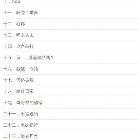
十．暗試
十一．啊聲二重奏
十二．心疼
十三．嘴上功夫
十四．冷言敲打
十五．這......還算繡品嗎？
十六．歡笑、冷語
十七．何必循規
十八．練針日常
十九．哥哥畫的繡樣
二十一．出宮邀約
二十二．兄妹初行
二十三．能者居之