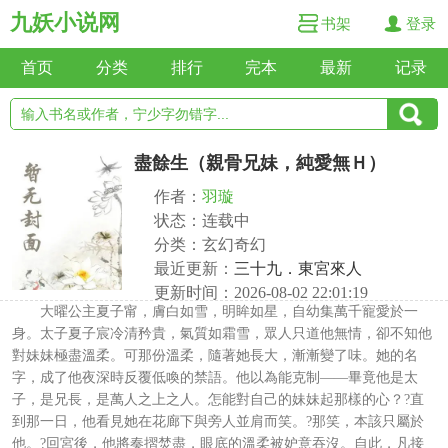
九妖小说网
书架
登录
首页
分类
排行
完本
最新
记录
盡餘生（親骨兄妹，純愛無Ｈ）
作者：
羽璇
状态：连载中
分类：玄幻奇幻
最近更新：
三十九．東宮來人
更新时间：2026-08-02 22:01:19
大曜公主夏子甯，膚白如雪，明眸如星，自幼集萬千寵愛於一
身。太子夏子宸冷清矜貴，氣質如霜雪，眾人只道他無情，卻不知他
對妹妹極盡溫柔。可那份溫柔，隨著她長大，漸漸變了味。她的名
字，成了他夜深時反覆低喚的禁語。他以為能克制——畢竟他是太
子，是兄長，是萬人之上之人。怎能對自己的妹妹起那樣的心？?直
到那一日，他看見她在花廊下與旁人並肩而笑。?那笑，本該只屬於
他。?回宮後，他將奏摺焚盡，眼底的溫柔被妒意吞沒。自此，凡接