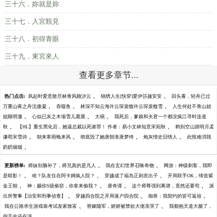
三十六．妳就是妳
三十七．入宮覲見
三十八．初得青眼
三十九．東宮來人
查看更多章节...
、
、
热门点击:
风起时爱意散尽林青风顾汐云
锦绣人生[快穿]爱伊莎越安安
回头看，轻舟已过
、
、
、
万重山蒋之舟沈傲凝
吞噬鱼
林深不知云海许云琛裴馥许云琛裴馥雪
人生何处不青山姐
、
、
、
姐顾明澈
心似已灰之木项雪儿鹿鹿
大祸
我死后，爹娘和夫君一个都没疯江寻时连道
、
、
秋
【HL】重生黑化后，她逼总裁以死谢罪！ 作者：易小文林知意宋宛秋
鹤别空山踏明月孟
、
、
、
、
谦荀宋雪诗
朝来寒雨晚来风
彻底毁了她唐朝淮唐梦绮
炮灰情史旧情人
此恨难消我
、
奶奶烟烟
、
、
更新榜单:
师妹别脑补了，师兄真的是凡人
我在玄幻世界召唤奇物
网游：神级刺客，我即
、
、
、
是暗影！
啥？队友住在阿卡姆疯人院？
穿越成了福岛正则庶出子
开局联手OK，缔造紫
、
、
、
、
金王朝
神：赐你S级偷窃，你拿来偷我？
唐奇谭
这个师尊强到离谱，竟然还要苟
派
、
、
、
出所警事【治安和刑事侦查】
穿越四合院之开局落户四合院
御兽：我契约的皆可返祖
、
、
我在公路求生游戏靠考试发家致富
替嫁随军，娇娇被禁欲大佬亲哭了
我都抱天道大腿了，
、
假千金还在演