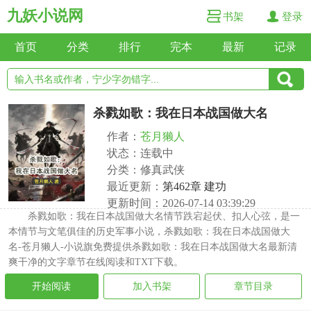
九妖小说网
书架
登录
首页
分类
排行
完本
最新
记录
杀戮如歌：我在日本战国做大名
作者：
苍月獭人
状态：连载中
分类：修真武侠
最近更新：
第462章 建功
更新时间：2026-07-14 03:39:29
杀戮如歌：我在日本战国做大名情节跌宕起伏、扣人心弦，是一
本情节与文笔俱佳的历史军事小说，杀戮如歌：我在日本战国做大
名-苍月獭人-小说旗免费提供杀戮如歌：我在日本战国做大名最新清
爽干净的文字章节在线阅读和TXT下载。
开始阅读
加入书架
章节目录