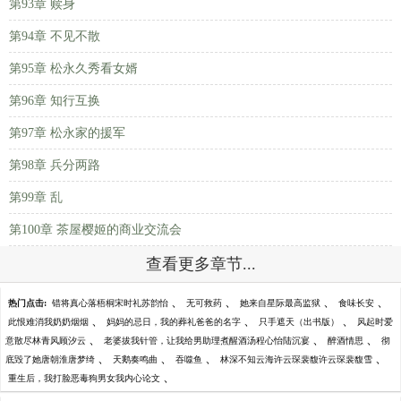
第93章 赎身
第94章 不见不散
第95章 松永久秀看女婿
第96章 知行互换
第97章 松永家的援军
第98章 兵分两路
第99章 乱
第100章 茶屋樱姬的商业交流会
查看更多章节...
、
、
、
、
热门点击:
错将真心落梧桐宋时礼苏韵怡
无可救药
她来自星际最高监狱
食味长安
、
、
、
此恨难消我奶奶烟烟
妈妈的忌日，我的葬礼爸爸的名字
只手遮天（出书版）
风起时爱
、
、
、
意散尽林青风顾汐云
老婆拔我针管，让我给男助理煮醒酒汤程心怡陆沉宴
醉酒情思
彻
、
、
、
、
底毁了她唐朝淮唐梦绮
天鹅奏鸣曲
吞噬鱼
林深不知云海许云琛裴馥许云琛裴馥雪
、
重生后，我打脸恶毒狗男女我内心论文