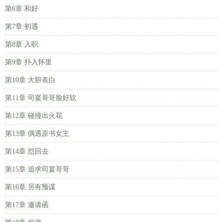
第6章 和好
第7章 初遇
第8章 入职
第9章 扑入怀里
第10章 大胆表白
第11章 司宴哥哥脸好软
第12章 碰撞出火花
第13章 偶遇原书女主
第14章 怼回去
第15章 追求司宴哥哥
第16章 另有预谋
第17章 邀请函