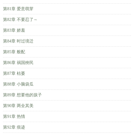
第81章 爱意萌芽
第82章 不要忍了～
第83章 娇羞
第84章 时过境迁
第85章 般配
第86章 祸国殃民
第87章 枯萎
第88章 小脑袋瓜
第89章 想要他的孩子
第90章 两全其美
第91章 热情
第92章 痕迹