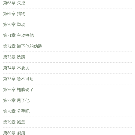
第68章 失控
第69章 猎物
第70章 举动
第71章 主动撩他
第72章 卸下他的伪装
第73章 诱惑
第74章 不要哭
第75章 急不可耐
第76章 翅膀硬了
第77章 甩了他
第78章 分手吧
第79章 诚意
第80章 裂痕