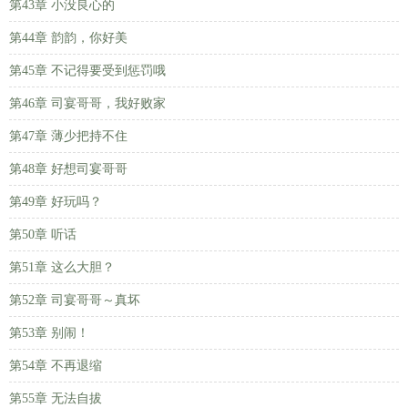
第43章 小没良心的
第44章 韵韵，你好美
第45章 不记得要受到惩罚哦
第46章 司宴哥哥，我好败家
第47章 薄少把持不住
第48章 好想司宴哥哥
第49章 好玩吗？
第50章 听话
第51章 这么大胆？
第52章 司宴哥哥～真坏
第53章 别闹！
第54章 不再退缩
第55章 无法自拔