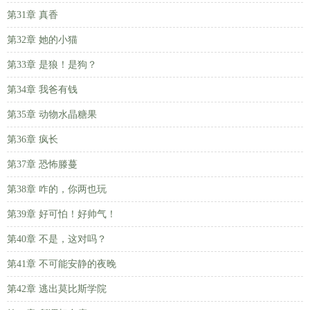
第31章 真香
第32章 她的小猫
第33章 是狼！是狗？
第34章 我爸有钱
第35章 动物水晶糖果
第36章 疯长
第37章 恐怖滕蔓
第38章 咋的，你两也玩
第39章 好可怕！好帅气！
第40章 不是，这对吗？
第41章 不可能安静的夜晚
第42章 逃出莫比斯学院