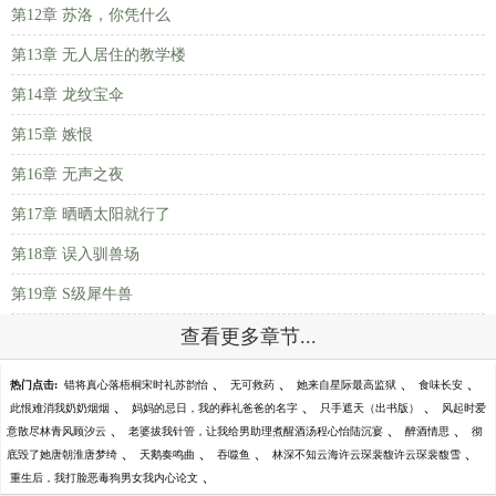
第12章 苏洛，你凭什么
第13章 无人居住的教学楼
第14章 龙纹宝伞
第15章 嫉恨
第16章 无声之夜
第17章 晒晒太阳就行了
第18章 误入驯兽场
第19章 S级犀牛兽
查看更多章节...
、
、
、
、
热门点击:
错将真心落梧桐宋时礼苏韵怡
无可救药
她来自星际最高监狱
食味长安
、
、
、
此恨难消我奶奶烟烟
妈妈的忌日，我的葬礼爸爸的名字
只手遮天（出书版）
风起时爱
、
、
、
意散尽林青风顾汐云
老婆拔我针管，让我给男助理煮醒酒汤程心怡陆沉宴
醉酒情思
彻
、
、
、
、
底毁了她唐朝淮唐梦绮
天鹅奏鸣曲
吞噬鱼
林深不知云海许云琛裴馥许云琛裴馥雪
、
重生后，我打脸恶毒狗男女我内心论文