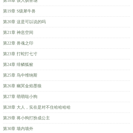
第18章 误入驯兽场
第19章 S级犀牛兽
第20章 这是可以说的吗
第21章 神息空间
第22章 兽魂之印
第23章 打蛇打七寸
第24章 绯鳞狐鲛
第25章 鸟中维纳斯
第26章 幽冥金焰墨狼
第27章 萌萌哒小狗
第28章 大人，实在是对不住哈哈哈哈
第29章 将小狗打扮成公主
第30章 墙内墙外