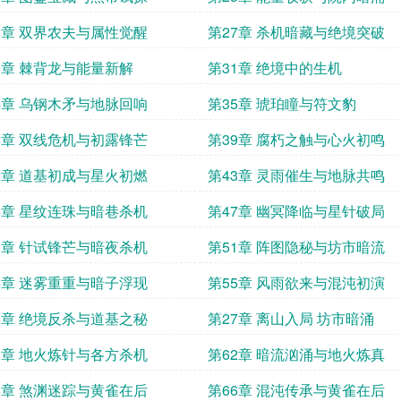
6章 双界农夫与属性觉醒
第27章 杀机暗藏与绝境突破
0章 棘背龙与能量新解
第31章 绝境中的生机
4章 乌钢木矛与地脉回响
第35章 琥珀瞳与符文豹
8章 双线危机与初露锋芒
第39章 腐朽之触与心火初鸣
2章 道基初成与星火初燃
第43章 灵雨催生与地脉共鸣
6章 星纹连珠与暗巷杀机
第47章 幽冥降临与星针破局
0章 针试锋芒与暗夜杀机
第51章 阵图隐秘与坊市暗流
4章 迷雾重重与暗子浮现
第55章 风雨欲来与混沌初演
8章 绝境反杀与道基之秘
第27章 离山入局 坊市暗涌
1章 地火炼针与各方杀机
第62章 暗流汹涌与地火炼真
5章 煞渊迷踪与黄雀在后
第66章 混沌传承与黄雀在后