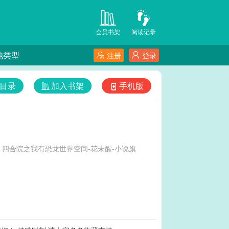
会员书架
阅读记录
他类型
注册
登录
目录
加入书架
手机版
四合院之我有恐龙世界空间-花未醒-小说旗