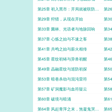
第25章 初入黑市：开局就被联防队
第2
追捕
第29章 狩猎，从现在开始
第3
第33章 菌林、光语者与地脉回响
第3
第37章 心炼之始与不速之客
第3
第41章 共鸣之始与薪火相传
第4
第45章 星纹初铸与异兽初醒
第4
第49章 晶融星纹与巡防初探
第5
第53章 暗巷杀劫与混沌雷符
第5
第57章 矿洞魔影与血符疑云
第5
第60章 破境与暗涌
第6
第64章 风起青萍之末，煞凝鬼哭之
第6