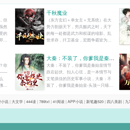
千秋魔业
，但
（东方玄幻＋单女主＋无系统）在大
虽然
势力割据天下，穷兵黩武之时，天下
受的
的每一处都是武力和权谋的缩影。乱
即使
世求存，扞卫基业，宏图争霸皆为千
候我
秋之业，万世之兴......
不自
大秦：不装了，你爹我是秦始皇
？你
大秦：不装了，你爹我是秦始皇情节
——
跌宕起伏、扣人心弦，是一本情节与
么
文笔俱佳的历史军事小说，大秦：不
佛，
装了，你爹我是秦始皇-头顶一只喵喵-
我不
小说旗免费提供大秦：不装了，你爹
..
我是秦始皇最新清爽干净的文字章节
费小说
|
大文学
|
444读
|
789txt
|
41阅读
|
APP小说
|
新笔趣520
|
四八美剧
|
九
在线阅读和TXT下载。...