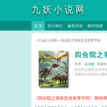
九妖小说网
首 页
玄幻奇幻
修真武侠
都市情感
九妖小说网
>
四合院之我有恐龙世界空间
四合院之
作者：
花未醒
更新时间
四合院之我有恐龙世
免费提供四合院之我
《四合院之我有恐龙世界空间》第99章