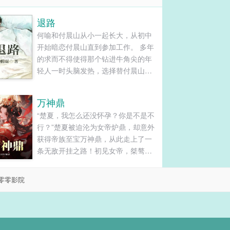
退路
何喻和付晨山从小一起长大，从初中
开始暗恋付晨山直到参加工作。 多年
的求而不得使得那个钻进牛角尖的年
轻人一时头脑发热，选择替付晨山坐
了三年的牢。 在监牢里，何喻失去了
最亲的亲人， 也屡受欺凌不得不选择
万神鼎
攀附了乔慕冬而获得更好的生活， 那
“楚夏，我怎么还没怀孕？你是不是不
时候他才懂得后悔，可是已经无路可
行？”楚夏被迫沦为女帝炉鼎，却意外
退。 三年后重获自由，付晨山人生得
获得帝族至宝万神鼎，从此走上了一
意，美人在侧， 何喻当年的满腔激情
条无敌开挂之路！初见女帝，桀骜不
仿佛成了笑话， 他在艰难地境地中为
驯，刁蛮霸道。“楚夏，我命令你与本
自己寻找退路，却没料到会重逢乔慕
帝双修！”再见女帝，情根深种，眉目
冬…… 本文是换攻文，狗血有、渣攻
零零影院
含情。“楚夏你别跑，我们要永生永世
贱受有、强J可能有（回忆中），请小
在一起，纵是死，骨肉血泥也要混在
心避雷...
一起，不能分离！！”楚夏蓦然回首，
昔日高冷女帝如今......