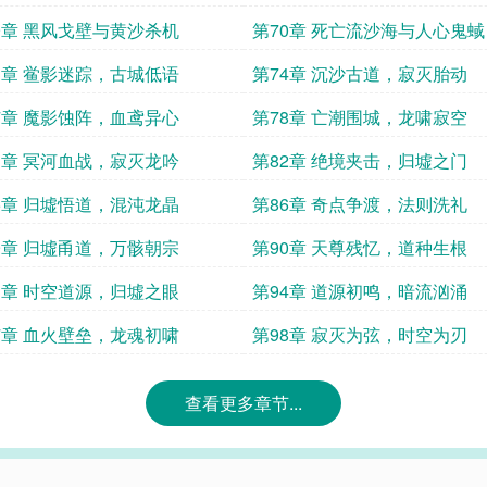
9章 黑风戈壁与黄沙杀机
第70章 死亡流沙海与人心鬼蜮
3章 鲎影迷踪，古城低语
第74章 沉沙古道，寂灭胎动
7章 魔影蚀阵，血鸢异心
第78章 亡潮围城，龙啸寂空
1章 冥河血战，寂灭龙吟
第82章 绝境夹击，归墟之门
5章 归墟悟道，混沌龙晶
第86章 奇点争渡，法则洗礼
9章 归墟甬道，万骸朝宗
第90章 天尊残忆，道种生根
3章 时空道源，归墟之眼
第94章 道源初鸣，暗流汹涌
7章 血火壁垒，龙魂初啸
第98章 寂灭为弦，时空为刃
查看更多章节...