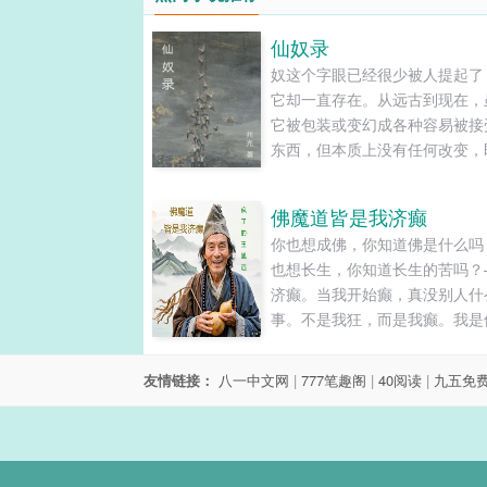
仙奴录
奴这个字眼已经很少被人提起了
它却一直存在。从远古到现在，
它被包装或变幻成各种容易被接
东西，但本质上没有任何改变，
在仙人的世界中也是如此。有时
们早已习以为常，或乐在其中而
佛魔道皆是我济癫
知。......
你也想成佛，你知道佛是什么吗
也想长生，你知道长生的苦吗？
济癫。当我开始癫，真没别人什
事。不是我狂，而是我癫。我是
是魔，又是道。偏偏还是个人。
想当人，但总有一颗人心还在。....
友情链接：
八一中文网
|
777笔趣阁
|
40阅读
|
九五免