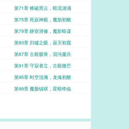
第71章 锥破黑云，暗流汹涌
第75章 死寂神殿，魔胎初醒
第79章 静室潜修，魔影暗谋
第83章 归墟之眼，寂灭初窥
第87章 古殿骸骨，混沌鏖兵
第91章 守寂者立，古殿微芒
第95章 时空涟漪，龙魂初醒
第99章 魔骸镇狱，星暗终临