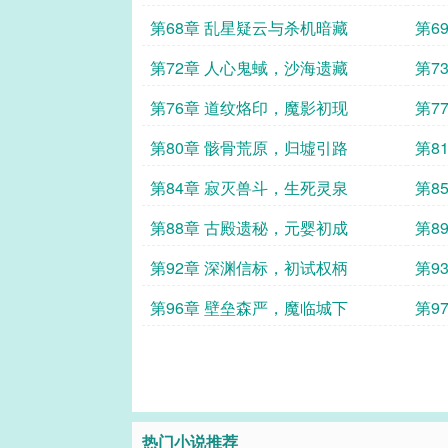
巅
第68章 乱星疑云与杀机暗藏
第6
第72章 人心鬼蜮，沙海遗藏
第7
第76章 道纹烙印，魔影初现
第7
第80章 骸骨荒原，归墟引路
第8
第84章 寂灭兽斗，生死灵泉
第8
第88章 古殿遗秘，元婴初成
第8
第92章 深渊信标，初试权柄
第9
第96章 壁垒森严，魔临城下
第9
热门小说推荐