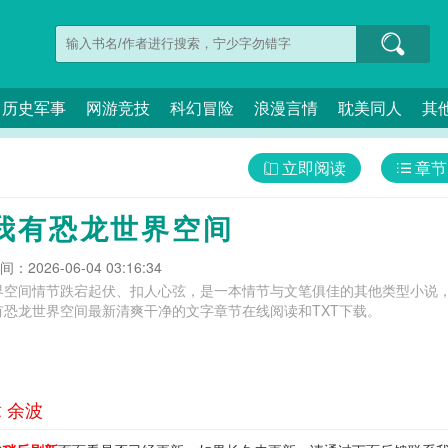
历史军事
网游竞技
科幻冒险
浪漫言情
耽美同人
其
立即阅读
章节
我有恐龙世界空间
：2026-06-04 03:16:34
界空间情节跌宕起伏、扣人心弦，是一本情节与文笔俱佳的其他类型小说，
有恐龙世界空间最新清爽干净的文字章节在线阅读和TXT下载。
 余波