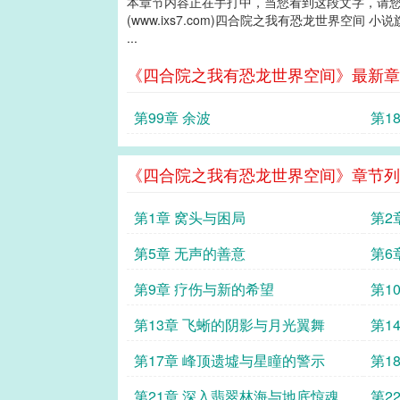
本章节内容正在手打中，当您看到这段文字，请
(www.ixs7.com)四合院之我有恐龙世界空间 小
...
《四合院之我有恐龙世界空间》最新章
第99章 余波
第1
《四合院之我有恐龙世界空间》章节列
第1章 窝头与困局
第2
第5章 无声的善意
第6
第9章 疗伤与新的希望
第1
第13章 飞蜥的阴影与月光翼舞
第1
第17章 峰顶遗墟与星瞳的警示
第1
第21章 深入翡翠林海与地底惊魂
第2