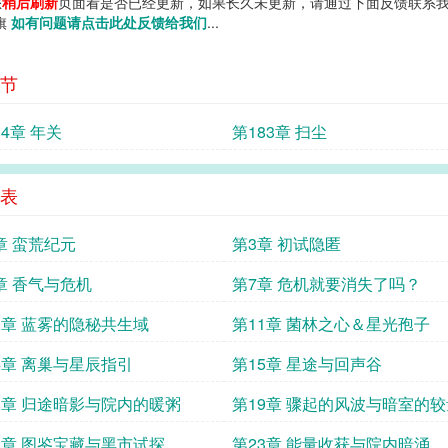
您
稍后刷新
页面看是否已经更新，如果长久未更新，请通过下面反馈联系我
说旗
如有问题请点击此处反馈给我们
...
节
84章 年关
第183章 扫尘
表
章 蛮荒纪元
第3章 初试隐匿
章 香气与危机
第7章 危机就要消失了吗？
0章 蓝雾的隐秘共生域
第11章 菌林之心＆星光孢子
4章 离巢与星辰指引
第15章 星途与回声谷
8章 归途暗影与院内的暖粥
第19章 骤起的风波与暗室的较
2章 图鉴宝藏与黑市试探
第23章 能量收获与院内暗涌