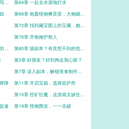
她骂过
第64章 一起去水源地打水
妞
第68章 炮轰怪物爽歪歪，大炮瞄准
谢钦尧
第72章 找到藏宝图上的宝藏，她满
口鬼话
第76章 开炮掩护救人
越的关
第80章 级副本？有意想不到的危
险！
生
第3章 好朋友？好到掏走我心脏？
第7章 误入副本，解锁美食制作方
法
的屏障
第11章 开启宝箱，选择庇护所
第15章 挖矿狂魔，这游戏太缺生命
值了
物提速
第19章 怪物围攻，一一击破