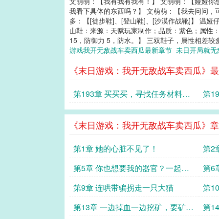
文萌萌：【我有我有我有！】 文萌萌：【娅娅你
我看下具体的东西吗？】 文萌萌：【我去问问，
多：【[徒步鞋]、[登山鞋]、[沙漠作战靴]】 
山鞋：来源：天赋玩家制作；品质：紫色；属性：耐
15，防御力 5，防水。】 三双鞋子，属性相差较多。
游戏我开无敌战车卖西瓜最新章节
未日开局就
《末日游戏：我开无敌战车卖西瓜》最
第193章 买买买，寻找任务材料和
第1
线索
升效
《末日游戏：我开无敌战车卖西瓜》章
第1章 她的心脏不见了！
第2
第5章 你也想要我的器官？一起
第6
吸！
第9章 连哄带骗拐走一只大猫
第1
第13章 一边掉血一边挖矿，要矿不
第1