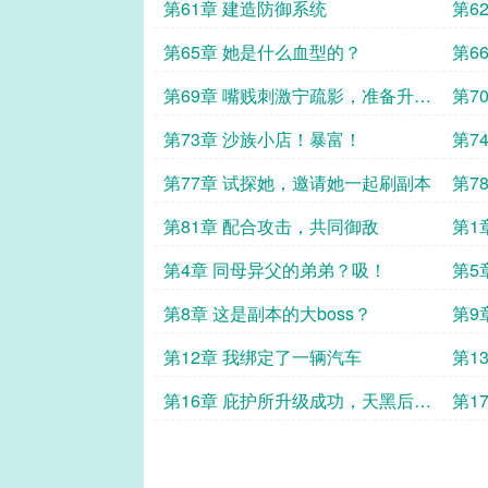
1/4
第61章 建造防御系统
第6
第65章 她是什么血型的？
第6
拜！
第69章 嘴贱刺激宁疏影，准备升3
第7
级材料
惧和
第73章 沙族小店！暴富！
第7
护所
第77章 试探她，邀请她一起刷副本
第7
第81章 配合攻击，共同御敌
第1
第4章 同母异父的弟弟？吸！
第5
吸！
第8章 这是副本的大boss？
第9
第12章 我绑定了一辆汽车
第1
要命
第16章 庇护所升级成功，天黑后的
第1
危险