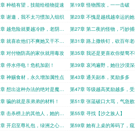
值了
8章 种植有望，技能给植物提速
第19章 怪物围攻，一一击破
2章 谢邀，我不太习惯加入组织
第23章 不愧是越残越幸运的她
6章 越危险就要越冷静，老阴比
第27章 第二夜的怪物，巧妙捕
机会
0章 就喜欢他们不爽她又干不掉
第31章 路上撒铁钉，砍百年
样子
4章 对付物防高的家伙就用毒攻
第35章 我还是更喜欢你桀骜
模样
8章 停水停电！危机加剧！
第39章 哀鸿遍野，她往沙漠
索
2章 神赐食材，永久增加属性点
第43章 通关副本，奖励多多
6章 想出这种办法的绝对是魔
第47章 等级越高奖励越多，
入交易群
0章 骗的就是亲弟弟的材料！
第51章 张筬破口大骂，气急
但是没有用
4章 击杀榜上的其他人，她的英
第55章 寻找【沙之族人】
事
8章 开启至尊礼包，绿洲之心
第59章 她有上桌的筹码了，