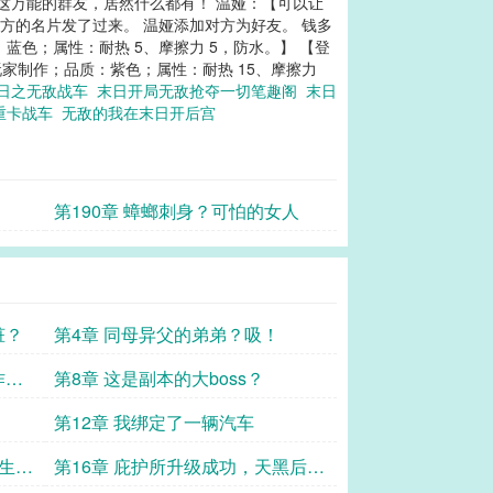
这万能的群友，居然什么都有！ 温娅：【可以让
方的名片发了过来。 温娅添加对方为好友。 钱多
蓝色；属性：耐热 5、摩擦力 5，防水。】 【登
玩家制作；品质：紫色；属性：耐热 15、摩擦力
日之无敌战车
末日开局无敌抢夺一切笔趣阁
末日
重卡战车
无敌的我在末日开后宫
第190章 蟑螂刺身？可怕的女人
脏？
第4章 同母异父的弟弟？吸！
作方
第8章 这是副本的大boss？
第12章 我绑定了一辆汽车
缺生命
第16章 庇护所升级成功，天黑后的