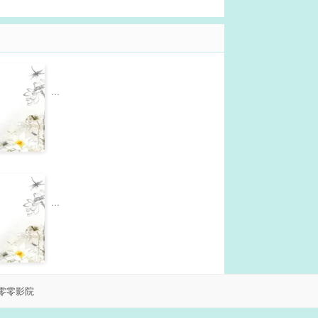
...
...
零零影院