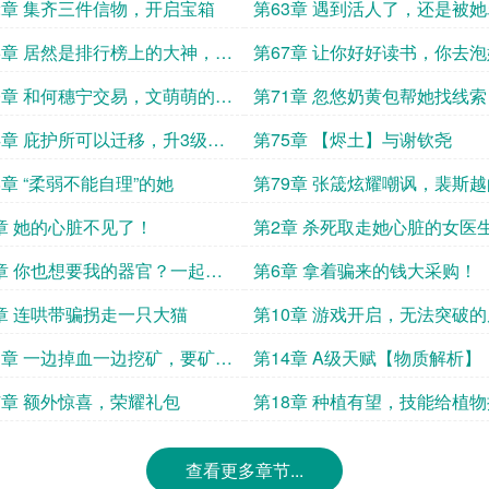
群聊
2章 集齐三件信物，开启宝箱
第63章 遇到活人了，还是被
的
6章 居然是排行榜上的大神，膜
第67章 让你好好读书，你去泡
0章 和何穗宁交易，文萌萌的恐
第71章 忽悠奶黄包帮她找线索
无助
4章 庇护所可以迁移，升3级庇
第75章 【烬土】与谢钦尧
8章 “柔弱不能自理”的她
第79章 张筬炫耀嘲讽，裴斯
心
章 她的心脏不见了！
第2章 杀死取走她心脏的女医
章 你也想要我的器官？一起
第6章 拿着骗来的钱大采购！
章 连哄带骗拐走一只大猫
第10章 游戏开启，无法突破
3章 一边掉血一边挖矿，要矿不
第14章 A级天赋【物质解析】
7章 额外惊喜，荣耀礼包
第18章 种植有望，技能给植
查看更多章节...