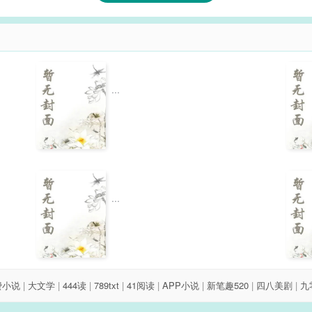
...
...
费小说
|
大文学
|
444读
|
789txt
|
41阅读
|
APP小说
|
新笔趣520
|
四八美剧
|
九