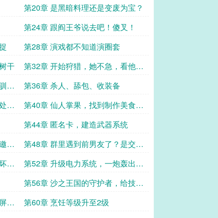
危险
第20章 是黑暗料理还是变废为宝？
第24章 跟阎王爷说去吧！傻叉！
捉
第28章 演戏都不知道演圈套
老树干
第32章 开始狩猎，她不急，看他们
急
不驯的
第36章 杀人、舔包、收装备
深处探
第40章 仙人掌果，找到制作美食规
律
第44章 匿名卡，建造武器系统
受邀加
第48章 群里遇到前男友了？是交易
伙伴！
败坏，
第52章 升级电力系统，一炮轰出隐
藏任务
第56章 沙之王国的守护者，给技能
赐福
窥屏看
第60章 烹饪等级升至2级