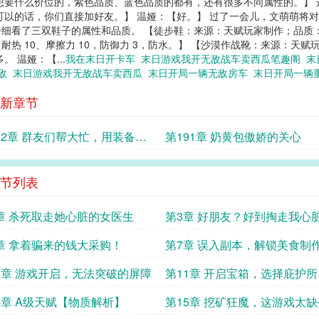
想要什么价位的，紫色品质、蓝色品质的都有，还有很多不同属性的。】 
可以的话，你们直接加好友。】 温娅：【好。】 过了一会儿，文萌萌将对
温娅仔细看了三双鞋子的属性和品质。 【徒步鞋：来源：天赋玩家制作；品质：
热 10、摩擦力 10，防御力 3，防水。】 【沙漠作战靴：来源：天赋
 温娅：【...
我在末日开卡车
末日游戏我开无敌战车卖西瓜笔趣阁
末
无敌
末日游戏我开无敌战车卖西瓜
末日开局一辆无敌房车
末日开局一辆
新章节
92章 群友们帮大忙，用装备提
第191章 奶黄包傲娇的关心
率
节列表
章 杀死取走她心脏的女医生
第3章 好朋友？好到掏走我心
章 拿着骗来的钱大采购！
第7章 误入副本，解锁美食制
法
0章 游戏开启，无法突破的屏障
第11章 开启宝箱，选择庇护所
4章 A级天赋【物质解析】
第15章 挖矿狂魔，这游戏太