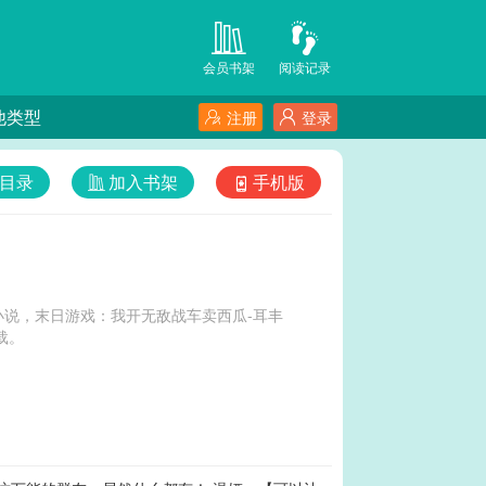
会员书架
阅读记录
他类型
注册
登录
目录
加入书架
手机版
说，末日游戏：我开无敌战车卖西瓜-耳丰
载。