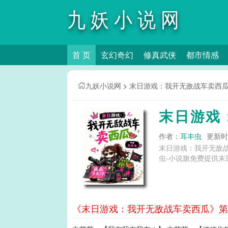
九妖小说网
首 页
玄幻奇幻
修真武侠
都市情感
九妖小说网
>
末日游戏：我开无敌战车卖西
末日游戏
作者：
耳丰虫
更新时间
末日游戏：我开无敌
虫-小说旗免费提供末
《末日游戏：我开无敌战车卖西瓜》第1