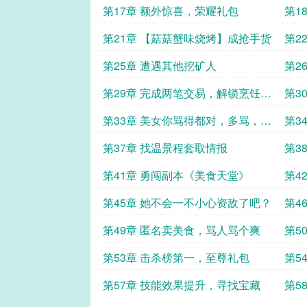
要命
第17章 额外惊喜，荣耀礼包
第1
第21章 【菇菇蟹味烧烤】成抢手货
第2
第25章 遭遇其他挖矿人
第2
要等
第29章 完成两笔交易，解锁烹饪技
第3
能
她的
第33章 美女你骂得都对，多骂，爱
第3
听
第37章 找温景程套取情报
第3
第41章 勇闯副本《美食天堂》
第4
第45章 她不会一不小心资敌了吧？
第4
鬼！
第49章 匿名卖美食，骂人骂个爽
第5
第53章 击杀榜第一，至尊礼包
第5
勇往
第57章 技能效果提升，寻找宝藏
第5