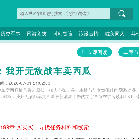
历史军事
网游竞技
科幻冒险
浪漫言情
耽美同人
其
立即阅读
章节
瓜
：我开无敌战车卖西瓜
：2026-07-31 21:02:08
战车卖西瓜情节跌宕起伏、扣人心弦，是一本情节与文笔俱佳的网游动漫小
日游戏：我开无敌战车卖西瓜最新清爽干净的文字章节在线阅读和TXT下
93章 买买买，寻找任务材料和线索