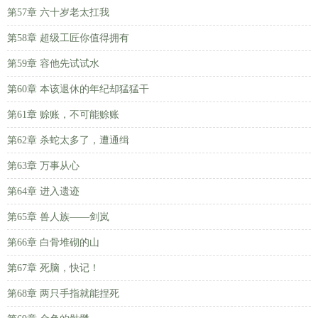
第57章 六十岁老太扛我
第58章 超级工匠你值得拥有
第59章 容他先试试水
第60章 本该退休的年纪却猛猛干
第61章 赊账，不可能赊账
第62章 杀蛇太多了，遭通缉
第63章 万事从心
第64章 进入遗迹
第65章 兽人族——剑岚
第66章 白骨堆砌的山
第67章 死脑，快记！
第68章 两只手指就能捏死