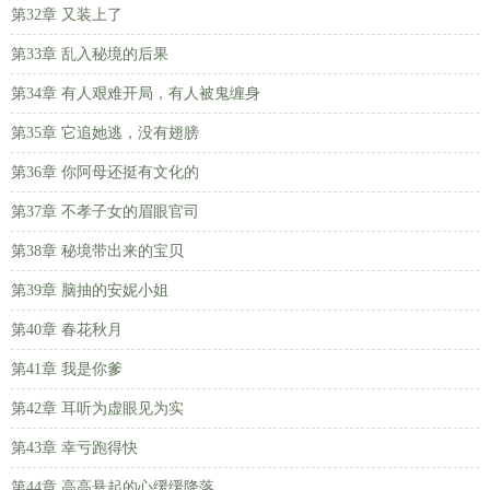
第32章 又装上了
第33章 乱入秘境的后果
第34章 有人艰难开局，有人被鬼缠身
第35章 它追她逃，没有翅膀
第36章 你阿母还挺有文化的
第37章 不孝子女的眉眼官司
第38章 秘境带出来的宝贝
第39章 脑抽的安妮小姐
第40章 春花秋月
第41章 我是你爹
第42章 耳听为虚眼见为实
第43章 幸亏跑得快
第44章 高高悬起的心缓缓降落