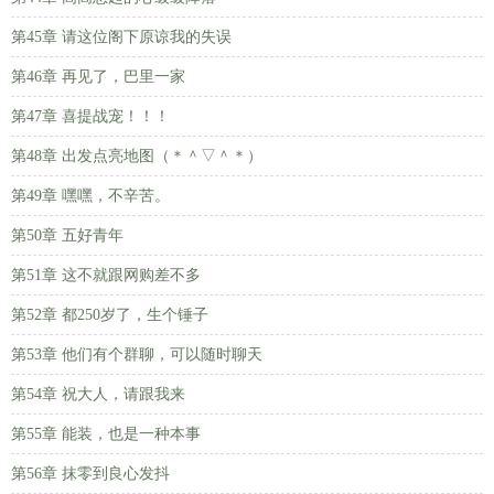
第45章 请这位阁下原谅我的失误
第46章 再见了，巴里一家
第47章 喜提战宠！！！
第48章 出发点亮地图（＊＾▽＾＊）
第49章 嘿嘿，不辛苦。
第50章 五好青年
第51章 这不就跟网购差不多
第52章 都250岁了，生个锤子
第53章 他们有个群聊，可以随时聊天
第54章 祝大人，请跟我来
第55章 能装，也是一种本事
第56章 抹零到良心发抖