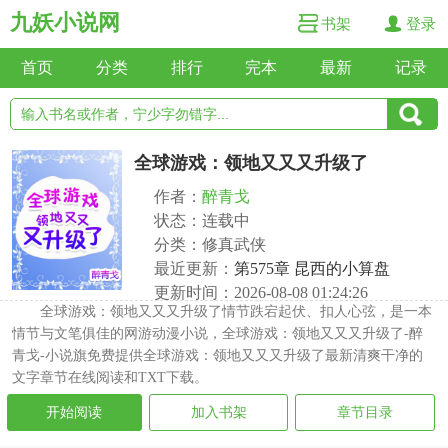
九妖小说网
书架
登录
首页
分类
排行
完本
最新
记录
全球游戏：领地又又又升级了
作者：
醉青戈
状态：连载中
分类：修真武侠
最近更新：
第575章 昆西的小算盘
更新时间：2026-08-08 01:24:26
全球游戏：领地又又又升级了情节跌宕起伏、扣人心弦，是一本
情节与文笔俱佳的网游动漫小说，全球游戏：领地又又又升级了-醉
青戈-小说旗免费提供全球游戏：领地又又又升级了最新清爽干净的
文字章节在线阅读和TXT下载。
开始阅读
加入书架
章节目录