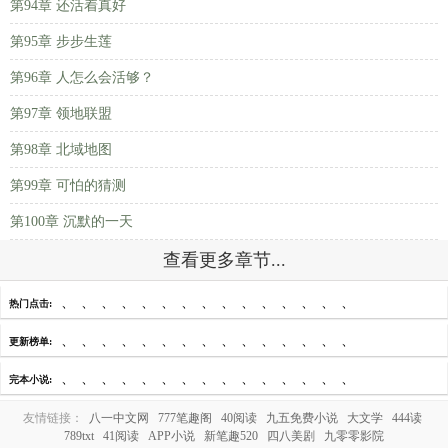
第94章 还活着真好
第95章 步步生莲
第96章 人怎么会活够？
第97章 领地联盟
第98章 北域地图
第99章 可怕的猜测
第100章 沉默的一天
查看更多章节...
、
、
、
、
、
、
、
、
、
、
、
、
、
、
、
热门点击:
、
、
、
、
、
、
、
、
、
、
、
、
、
、
、
更新榜单:
、
、
、
、
、
、
、
、
、
、
、
、
、
、
、
完本小说:
友情链接：
八一中文网
777笔趣阁
40阅读
九五免费小说
大文学
444读
789txt
41阅读
APP小说
新笔趣520
四八美剧
九零零影院