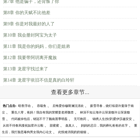
第7章 他是骗子，还背叛了你
第8章 你的天赋不比他差
第9章 你是对我最好的人了
第10章 我会册封阿宝为太子
第11章 我是你的妈妈，你们是姐弟
第12章 我要带阿玥离开魔族
第13章 龙星宇找过来了
第14章 龙星宇依旧不信是真的白玲轩
查看更多章节...
、
、
、
热门点击:
暗香浮动
吞噬鱼
后悔爱你穆斯澜沈清欢
拨雪寻春，烧灯续昼许曼珠于南
、
、
尘
重生八零，爸妈！我自有我的荣耀姜老师魏杳
林深不知云海许云琛裴馥许云琛裴馥
、
、
、
、
雪
代码被掉包后，销冠不干了魏南晨季明磊
无可救药
锦绣人生[快穿]爱伊莎越安安
、
、
、
、
从前不待春风慢祝如星许云毅
甜蜜蜜
蛊真人
妈妈的忌日，我的葬礼爸爸的名字
重
、
、
生后，我打脸恶毒狗男女我内心论文
此恨难消我奶奶烟烟