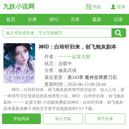
九妖小说网
书架
登录
首页
分类
排行
完本
最新
记录
神印：白玲轩归来，创飞炮灰剧本
作者：
一一一起发大财
状态：连载中
分类：修真武侠
最近更新：
第143章 魔神皇牌磨刀石
更新时间：2026-06-13 08:28:44
神印：白玲轩归来，创飞炮灰剧本情节跌宕起伏、扣人心弦，是
一本情节与文笔俱佳的其他类型小说，神印：白玲轩归来，创飞炮灰
剧本-一一一起发大财-小说旗免费提供神印：白玲轩归来，创飞炮灰
剧本最新清爽干净的文字章节在线阅读和TXT下载。
开始阅读
加入书架
章节目录