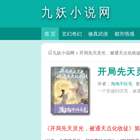
九妖小说网
首 页
玄幻奇幻
修真武侠
都市情感
九妖小说网
>
开局先天灵光，被通天点化收
开局先天
作者：
淘淘不吐毛
更
一个穿越到洪荒，被通
《开局先天灵光，被通天点化收徒》第4