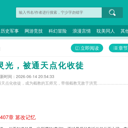
历史军事
网游竞技
科幻冒险
浪漫言情
耽美同人
其
立即阅读
章节
徒
灵光，被通天点化收徒
新时间：2026-06-14 20:54:33
天点化收徒，成为截教的五师兄，带领截教无敌于洪荒………………………
07章 篡改记忆