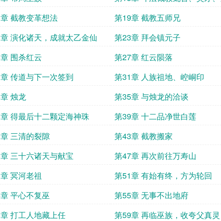
三仙
8章 截教变革想法
第19章 截教五师兄
2章 演化诸天，成就太乙金仙
第23章 拜会镇元子
6章 围杀红云
第27章 红云陨落
0章 传道与下一次签到
第31章 人族祖地、崆峒印
4章 烛龙
第35章 与烛龙的洽谈
8章 得最后十二颗定海神珠
第39章 十二品净世白莲
2章 三清的裂隙
第43章 截教搬家
6章 三十六诸天与献宝
第47章 再次前往万寿山
0章 冥河老祖
第51章 有始有终，方为轮回
4章 平心不复巫
第55章 无事不出地府
8章 打工人地藏上任
第59章 再临巫族，收夸父真灵