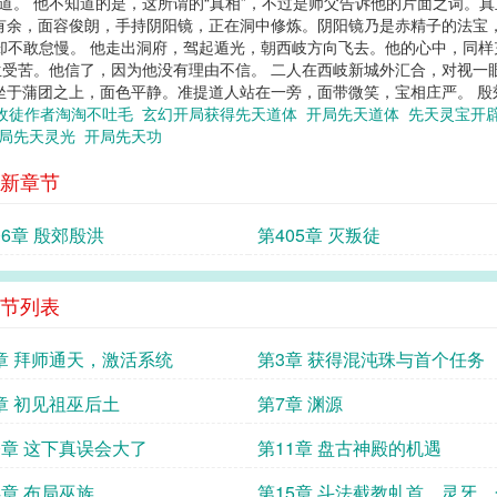
道。 他不知道的是，这所谓的“真相”，不过是师父告诉他的片面之词。
有余，面容俊朗，手持阴阳镜，正在洞中修炼。阴阳镜乃是赤精子的法宝，
却不敢怠慢。 他走出洞府，驾起遁光，朝西岐方向飞去。他的心中，同
受苦。他信了，因为他没有理由不信。 二人在西岐新城外汇合，对视一
坐于蒲团之上，面色平静。准提道人站在一旁，面带微笑，宝相庄严。 殷郊
收徒作者淘淘不吐毛
玄幻开局获得先天道体
开局先天道体
先天灵宝开
局先天灵光
开局先天功
新章节
06章 殷郊殷洪
第405章 灭叛徒
节列表
章 拜师通天，激活系统
第3章 获得混沌珠与首个任务
章 初见祖巫后土
第7章 渊源
0章 这下真误会大了
第11章 盘古神殿的机遇
4章 布局巫族
第15章 斗法截教虬首、灵牙