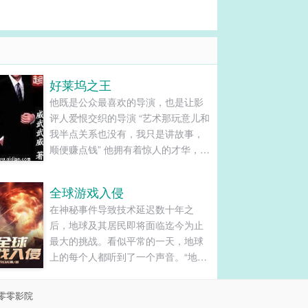
好莱坞之王
他既是公众最喜欢的导演，也是让影
评人爱恨交织的导演 “艺术那玩意儿和
我半点关系也没有，我只是讲故事，
顺便赚点钱” 他拥有着惊人的才华，无
数经典电影背后都有他的身影 “它们就
放在那里，我不过只是走过去拿了起
全球游戏入侵
来，然后向你们展示” 他的权势无人能
在神秘事件导致技术延迟数十年之
比，是渴望成名的人的捷径 “我喜欢好
后，地球及其居民即将面临迄今为止
莱坞喜欢电影，所以我有了现在的事
最大的挑战。看似平常的一天，地球
业” 他的私生活让每个男人羡慕嫉妒恨
上的每个人都听到了一个声音。“地球
“我只想试试能不能打破沃伦·比蒂的记
人，改变的时刻已经到来，请保持冷
录，事实证明不行，所以只好从质量
静，等待地球化过程，一切都会在这
上下手”...
零零影院
过程中得到解释。”现实与虚幻交织，