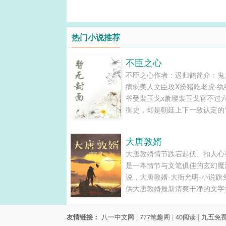
热门小说推荐
不臣之心
不臣之心作者：迟归鹤简介：鬼
病弱美人文臣攻X扮猪吃老虎·纨
爷受裴玉戈x萧璨裴玉戈官不过
御史，却是朝廷上下一致认定的
愁’。只是这鬼见愁的名号并非
敢谏言，而是因为此人是个泡在
大唐敦婿
子里长大的病秧子。呛一句就心
大唐敦婿情节跌宕起伏、扣人心
痛、碰一下就当场晕，偏偏又是
是一本情节与文笔俱佳的玄幻魔
侯府的大公子，没人想管也没人
说，大唐敦婿-大衙允明-小说旗
管。唯有雍王萧璨头...
供大唐敦婿最新清爽干净的文字
在线阅读和TXT下载。...
友情链接：
八一中文网
|
777笔趣阁
|
40阅读
|
九五免