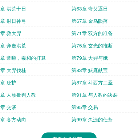
2章 洪荒十日
第63章 夸父逐日
6章 射日神弓
第67章 金乌陨落
0章 救大羿
第71章 双方的准备
4章 奔走洪荒
第75章 玄光的推断
8章 常曦，羲和的打算
第79章 大羿与娥
2章 大羿伐桂
第83章 妖庭献宝
6章 庇护
第87章 斗西方二圣
0章 人族批判人教
第91章 与人教的决裂
4章 交谈
第95章 交易
8章 各方动向
第99章 久违的任务