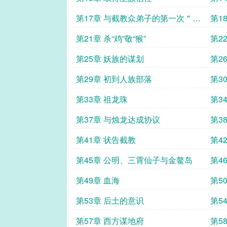
第17章 与截教众弟子的第一次＂交
第1
锋＂
第21章 杀“鸡”敬“猴”
第2
第25章 妖族的谋划
第2
第29章 初到人族部落
第3
第33章 祖龙珠
第3
第37章 与烛龙达成协议
第3
第41章 状告截教
第4
第45章 公明、三霄仙子与金鳌岛
第4
第49章 血海
第5
第53章 后土的意识
第5
第57章 西方谋地府
第5