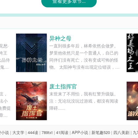
查看更多章节...
异种之母
见愁·
一直到很多年后，林希依然会做梦。
绔王
梦里他依然只是一个普通人，自己的
六品侍
同伴们没有死亡，没有变成可怖的怪
‘鬼见
物。 太阳神号没有出现定位错误，迁
因为多
跃失败 不曾在太空中迷失了坐标， 也
药罐
没有在那颗诡秘莫测的星球上迫降。
废土指挥官
口
然而，当他睁开眼睛，对上那些围绕
弦，
末世来了不用怕，我有红警升级版。
襄阳
在他身边的巨大生物—— 那些深红色
法小
注：无论玩没玩过游戏，都没有阅读
敢
的复眼，那可怕的鞘翅与节肢…… 还
免费提
障碍......
有空气中萦绕着的浓厚的信息素 林希
章节
便会清醒过来。 他的梦永远都只是
梦。 而他的现实， 永远也只会残酷如
昔。 他早已不再是人， 他是祂们的孕
费小说
|
大文学
|
444读
|
789txt
|
41阅读
|
APP小说
|
新笔趣520
|
四八美剧
|
九
育者，是众虫的女王，是异种之母。