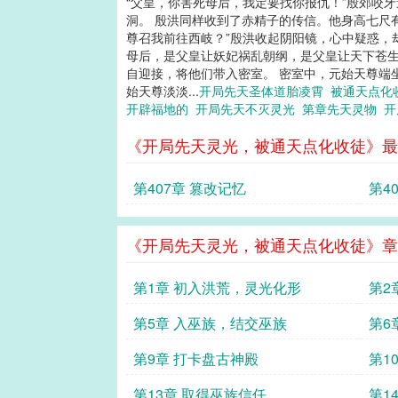
“父皇，你害死母后，我定要找你报仇！”殷郊咬牙
洞。 殷洪同样收到了赤精子的传信。他身高七尺
尊召我前往西岐？”殷洪收起阴阳镜，心中疑惑，
母后，是父皇让妖妃祸乱朝纲，是父皇让天下苍生
自迎接，将他们带入密室。 密室中，元始天尊端
始天尊淡淡...
开局先天圣体道胎凌霄
被通天点化
开辟福地的
开局先天不灭灵光
第章先天灵物
开
《开局先天灵光，被通天点化收徒》最
第407章 篡改记忆
第4
《开局先天灵光，被通天点化收徒》章
第1章 初入洪荒，灵光化形
第2
第5章 入巫族，结交巫族
第6
第9章 打卡盘古神殿
第1
第13章 取得巫族信任
第1