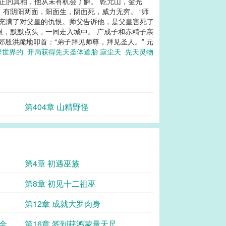
真正的真相，他从未有机会了解。 乾元山，金光
有阴阳两面，阳面生，阴面死，威力无穷。 “师
样充满了对父皇的仇恨。师父告诉他，是父皇害死了
眼，默默点头，一同走入城中。 广成子和赤精子亲
殷洪跪地叩首：“弟子拜见师尊，拜见圣人。” 元
辟世界的
开局获得先天圣体道胎 寂尘天
先天灵物
第404章 山精野怪
第4章 初遇巫族
第8章 初见十二祖巫
第12章 成就大罗肉身
、金光
第16章 签到获鸿蒙量天尺