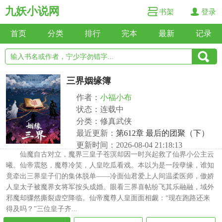
九妖小说网
书架
登录
首页
分类
排行
完本
最新
记录
三界姻缘簿
作者：
小福小布
状态：连载中
分类：修真武侠
最近更新：
第612章 最后的团聚（下）
更新时间：2026-08-04 21:18:13
仙魔自古对立，魔界三皇子苍溟却因一时兴起救了仙界小公主云
曦。仙帝震怒，魔尊冷笑，人皇吃瓜看戏。本以为是一段孽缘，谁知
竟牵出三界皇子们的集体脱单——冷面仙君爱上人间温柔医师，傲娇
人皇太子被魔界女将军按头成婚。眼看三界喜帖纷飞其乐融融，域外
邪魔却骤然撕裂虚空降临。仙帝魔尊人皇面面相觑：“现在跑路还来
得及吗？”三位皇子齐...