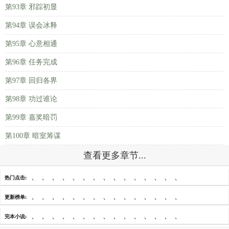
第93章 邪踪初显
第94章 误会冰释
第95章 心意相通
第96章 任务完成
第97章 回归各界
第98章 功过谁论
第99章 嘉奖暗罚
第100章 暗室筹谋
查看更多章节...
、
、
、
、
、
、
、
、
、
、
、
、
、
、
、
热门点击:
、
、
、
、
、
、
、
、
、
、
、
、
、
、
、
更新榜单:
、
、
、
、
、
、
、
、
、
、
、
、
、
、
、
完本小说: