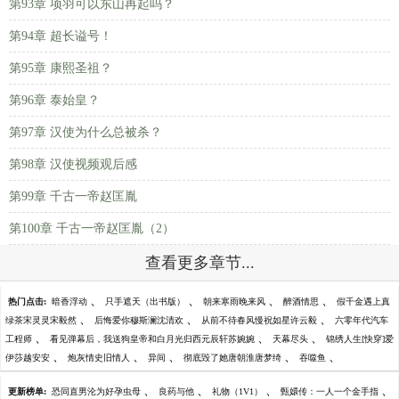
第93章 项羽可以东山再起吗？
第94章 超长谥号！
第95章 康熙圣祖？
第96章 泰始皇？
第97章 汉使为什么总被杀？
第98章 汉使视频观后感
第99章 千古一帝赵匡胤
第100章 千古一帝赵匡胤（2）
查看更多章节...
、
、
、
、
热门点击:
暗香浮动
只手遮天（出书版）
朝来寒雨晚来风
醉酒情思
假千金遇上真
、
、
、
绿茶宋灵灵宋毅然
后悔爱你穆斯澜沈清欢
从前不待春风慢祝如星许云毅
六零年代汽车
、
、
、
工程师
看见弹幕后，我送狗皇帝和白月光归西元辰轩苏婉婉
天幕尽头
锦绣人生[快穿]爱
、
、
、
、
、
伊莎越安安
炮灰情史旧情人
异间
彻底毁了她唐朝淮唐梦绮
吞噬鱼
、
、
、
、
更新榜单:
恐同直男沦为好孕虫母
良药与他
礼物（1V1）
甄嬛传：一人一个金手指