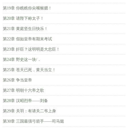
第19章 你瞧瞧你尖嘴猴腮！
第20章 请陛下称太子！
第21章 黄庭坚生日快乐！
第22章 假如皇帝有期末考试
第23章 奸臣？这明明是大忠臣！
第24章 野史这一块/．
第25章 苍天已死，黄天当立！
第26章 争当皇帝
第27章 明朝十六帝之歌
第28章 汉昭烈帝——刘备
第29章 关羽：有请关二爷上身
第30章 三国最强弓箭手——司马懿