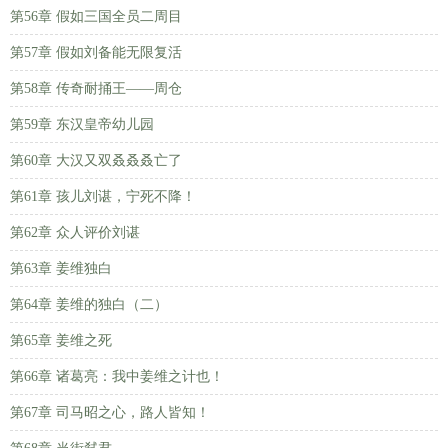
第56章 假如三国全员二周目
第57章 假如刘备能无限复活
第58章 传奇耐捅王——周仓
第59章 东汉皇帝幼儿园
第60章 大汉又双叒叒叒亡了
第61章 孩儿刘谌，宁死不降！
第62章 众人评价刘谌
第63章 姜维独白
第64章 姜维的独白（二）
第65章 姜维之死
第66章 诸葛亮：我中姜维之计也！
第67章 司马昭之心，路人皆知！