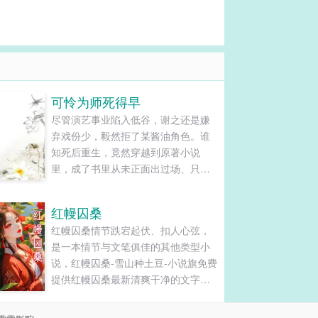
可怜为师死得早
尽管演艺事业陷入低谷，谢之还是嫌
弃戏份少，毅然拒了某酱油角色。谁
知死后重生，竟然穿越到原著小说
里，成了书里从未正面出过场、只活
在主角回忆杀里的死鬼恩人——谢知
微。……等一下，这特么就是被他推
红幔囚桑
掉的那个酱油好嘛！为了悲剧不再重
红幔囚桑情节跌宕起伏、扣人心弦，
演，谢知微只好与系统一道，开始了
是一本情节与文笔俱佳的其他类型小
苦逼的抢（作）戏（死）之路。系
说，红幔囚桑-雪山种土豆-小说旗免费
统：主角要拜师，所以师尊的戏……
提供红幔囚桑最新清爽干净的文字章
谢知微：放着我来。系统：主角要升
节在线阅读和TXT下载。...
级，所以助攻的戏……谢知微：放着
我来。系统：主角要黑化，所以反派