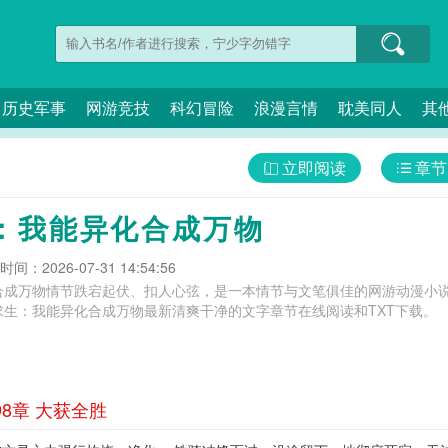
历史军事
网游竞技
科幻冒险
浪漫言情
耽美同人
其
立即阅读
章节
：我能异化合成万物
间：2026-07-31 14:54:56
合成万物情节跌宕起伏、扣人心弦，是一本情节与文笔俱佳的网游动漫小说
求生：我能异化合成万物最新清爽干净的文字章节在线阅读和TXT下载。
8章 大获全胜