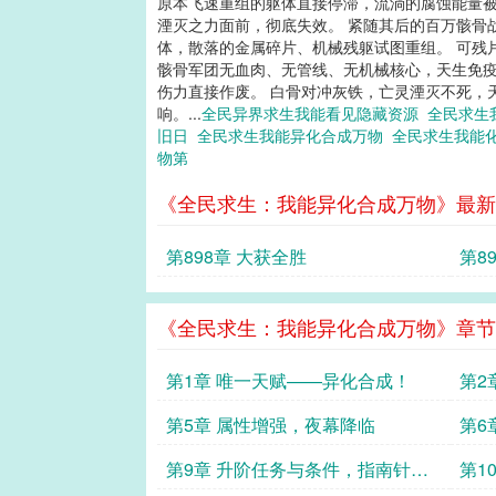
原本飞速重组的躯体直接停滞，流淌的腐蚀能量被
湮灭之力面前，彻底失效。 紧随其后的百万骸骨
体，散落的金属碎片、机械残躯试图重组。 可残
骸骨军团无血肉、无管线、无机械核心，天生免疫
伤力直接作废。 白骨对冲灰铁，亡灵湮灭不死，
响。...
全民异界求生我能看见隐藏资源
全民求生
旧日
全民求生我能异化合成万物
全民求生我能
物第
《全民求生：我能异化合成万物》最新
第898章 大获全胜
第8
《全民求生：我能异化合成万物》章节
第1章 唯一天赋——异化合成！
第2
第5章 属性增强，夜幕降临
第6
第9章 升阶任务与条件，指南针手
第1