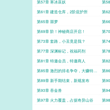
巫妖
第57章 寒冰巫妖
第5
第61章 建造仓库，2阶庇护所
第6
第65章 噩梦
第6
配药
第69章 阶！神秘商店开启！
第7
第73章 套路，小丑竟是我？
第7
第77章 深渊标记，祝福药剂
第7
第81章 特邀会员，特邀商人
第8
求生
第85章 激烈的排名争夺，大赚特赚
第8
的许长歌
卫
第89章 新手期结束，新规发布
第9
利
第93章 吞金兽
第9
第97章 火力覆盖，占据奇异山谷
第9
复杂