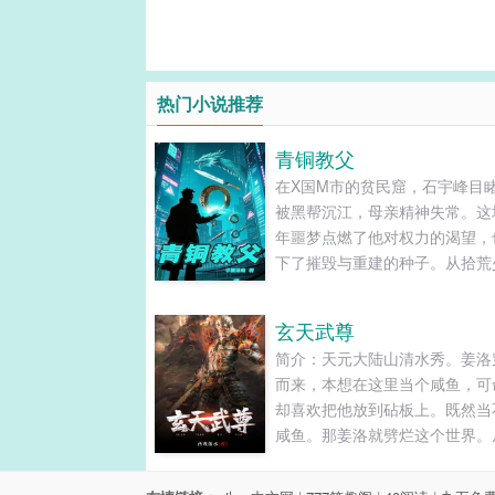
热门小说推荐
青铜教父
在X国M市的贫民窟，石宇峰目
被黑帮沉江，母亲精神失常。这
年噩梦点燃了他对权力的渴望，
下了摧毁与重建的种子。从拾荒
到缔造"青铜帝国"，他带着五个
弟与六个羁绊女性，用二十年完
玄天武尊
街头到王座的逆袭，却在巅峰时
简介：天元大陆山清水秀。姜洛
现权力背后的致命代价。......
而来，本想在这里当个咸鱼，可
却喜欢把他放到砧板上。既然当
咸鱼。那姜洛就劈烂这个世界。
兵到皇帝，谁挡劈谁。把酒屠国
天高歌。姜洛只想对那些高高在