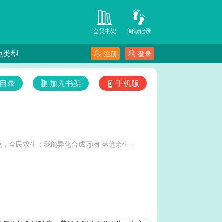
会员书架
阅读记录
他类型
注册
登录
目录
加入书架
手机版
，全民求生：我能异化合成万物-落笔余生-