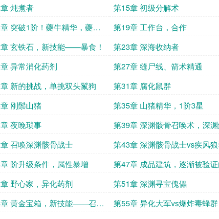
4章 炖煮者
第15章 初级分解术
8章 突破1阶！夔牛精华，夔牛
第19章 工作台，合作
2章 玄铁石，新技能——暴食！
第23章 深海收纳者
6章 异常消化药剂
第27章 缝尸线、箭术精通
0章 新的挑战，单挑双头鬣狗
第31章 腐化鼠群
4章 刚鬃山猪
第35章 山猪精华，1阶3星
8章 夜晚琐事
第39章 深渊骸骨召唤术，深
术！
2章 召唤深渊骸骨战士
第43章 深渊骸骨战士vs疾风
6章 阶升级条件，属性暴增
第47章 成品建筑，逐渐被验
测！
0章 野心家，异化药剂
第51章 深渊寻宝傀儡
4章 黄金宝箱，新技能——召唤
第55章 异化大军vs爆炸毒蜂群