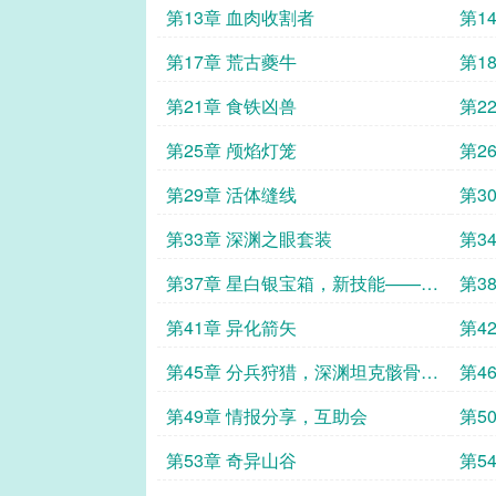
表
第13章 血肉收割者
第1
第17章 荒古夔牛
第1
血精
第21章 食铁凶兽
第2
第25章 颅焰灯笼
第2
第29章 活体缝线
第3
第33章 深渊之眼套装
第3
第37章 星白银宝箱，新技能——亡
第3
者复苏
第41章 异化箭矢
第4
第45章 分兵狩猎，深渊坦克骸骨战
第4
士
第49章 情报分享，互助会
第5
第53章 奇异山谷
第5