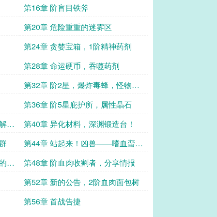
第16章 阶盲目铁斧
第20章 危险重重的迷雾区
第24章 贪婪宝箱，1阶精神药剂
第28章 命运硬币，吞噬药剂
第32章 阶2星，爆炸毒蜂，怪物的
变化
第36章 阶5星庇护所，属性晶石
渊解构
第40章 异化材料，深渊锻造台！
狼群
第44章 站起来！凶兽——嗜血蛮
牛！
证的猜
第48章 阶血肉收割者，分享情报
第52章 新的公告，2阶血肉面包树
第56章 首战告捷