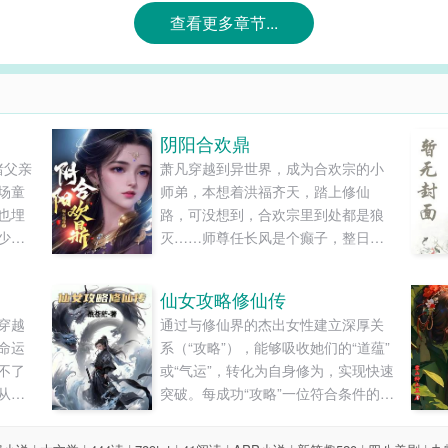
查看更多章节...
阴阳合欢鼎
睹父亲
萧凡穿越到异世界，成为合欢宗的小
场童
师弟，本想着洪福齐天，踏上修仙
也埋
路，可没想到，合欢宗里到处都是狼
少年
灭……师尊任长风是个癫子，整日里
生死兄
疯疯癫癫，经常发疯，人称“人长疯”，
成从
宗门上下，不管男女，都对他畏之如
仙女攻略修仙传
刻发
虎……师妹黄爆爆是个暴力狂，她修
穿越
通过与修仙界的杰出女性建立深厚关
炼的武技非常独特，诸如“还我漂漂
命运
系（“攻略”），能够吸收她们的“道蕴”
拳”、“情意绵绵掌”、“眉来眼去剑”、无
不了
或“气运”，转化为自身修为，实现快速
人能挡……师娘黄灭......
从小
突破。每成功“攻略”一位符合条件的女
，对
性，林凡的功力便会暴涨，同时可能
上的
获得与该女性相关的特殊能力或感