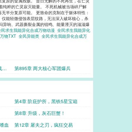
法复原的金属残骸。 昔日无解的不死再生，在亡灵
着纯粹的亡灵寂灭能量。 不死机械被当场碎尸解
再无半分复原可能。 更致命的克制在于躯体特性：
，仅能轻微侵蚀表层纹路，无法深入破坏核心，杀
沉闷异响、武器撕裂金属的锐鸣、能量湮灭的滋滋爆
全民求生我能异化合成万物动漫
全民求生我能异化
万物TXT
全民异能类
全民求生我能异化合成万
战体
第895章 两大核心军团爆兵
第4章 阶庇护所，黑铁5星宝箱
第8章 升级，灰石巨蟹！
能嗜血
第12章 屠夫之刃，疯狂交易