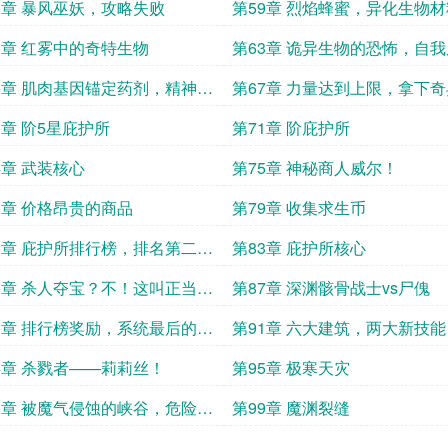
！
8章 暴风巫妖，攻略失败
第59章 烈焰蜂蜜，异化生物材
2章 红雾中的奇特生物
第63章 诡异生物的恐怖，自
6章 肌肉基因锚定药剂，精神支
第67章 力量达到上限，拿下
剂
谷
0章 阶5星庇护所
第71章 阶庇护所
4章 武装核心
第75章 神秘商人威尔！
8章 价格昂贵的商品
第79章 收集求生币
2章 庇护所排行榜，排名第二的
第83章 庇护所核心
者
6章 杀人夺宝？不！这叫正当防
第87章 深渊骸骨战士vs尸傀
0章 排行榜奖励，系统最后的福
第91章 六大建筑，两大新技能
4章 杀戮者——莉莉丝！
第95章 极寒天灾
8章 被魔气侵蚀的峡谷，危险且
第99章 魔渊裂缝
的副本