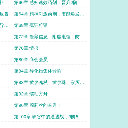
料
第60章 感知速效药剂，晋升2阶
我反省
第64章 精神刺激药剂，潜能爆发药
剂
奇异山
第68章 疯狂狩猎
第72章 隐藏信息，附魔电锯，防寒
军大衣
第76章 情报
第80章 商会会员
第84章 异化物集体晋阶
第88章 黄泉魂杖、黄泉珠、寂灭裹
尸布
第92章 蠕动方舟
第96章 莉莉丝的首秀！
第100章 峡谷中的遭遇战，3阶5
星！