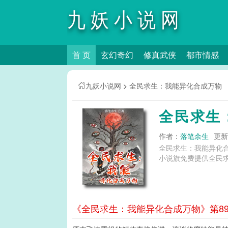
九妖小说网
首 页
玄幻奇幻
修真武侠
都市情感
九妖小说网
>
全民求生：我能异化合成万物
全民求生
作者：
落笔余生
更新时
全民求生：我能异化
小说旗免费提供全民
《全民求生：我能异化合成万物》第89