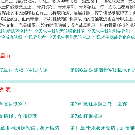
亡灵之力强行灼烧、净化。 铁骑冲锋而过，沿途留下一地彻底死寂、无
战士阵线轰然压上。 骨刀劈砍、骨矛穿刺、骨斧碾压，每一次攻击都裹挟
片深处的不死烙印被亡灵之力持续灼烧、层层抹除，碎了便是彻底碎了，
腐蚀渗透、血肉毒素。 不死机械赖以称霸战场的腐蚀液泼洒在骨甲之上
天生克制、完美碾压。 没有嘶吼呐喊，没有战意咆哮，唯有骨骼碰撞的
我能萃炼万物精华
全民求生我能无限强化林驭
全民求生我能剥夺异能
化物成真视频
全民异能者
全民求生我能无限合成
全民求生我能异化合成
章节
97章 两大核心军团入场
第896章 深渊骸骨军团四大作
系
列表
章 盲目铁斧！
第3章 疯狂水解之瓶，迷雾
章 情报，午夜惊魂
第7章 红眼魔鼠
0章 机械蜘蛛铁镐，象牙魔猪
第11章 击杀象牙魔猪，新技