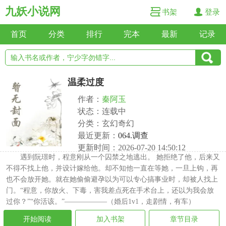
九妖小说网
书架
登录
首页
分类
排行
完本
最新
记录
温柔过度
作者：
秦阿玉
状态：连载中
分类：玄幻奇幻
最近更新：
064.调查
更新时间：2026-07-20 14:50:12
遇到阮璟时，程意刚从一个囚禁之地逃出。 她拒绝了他，后来又
不得不找上他，并设计嫁给他。却不知他一直在等她，一旦上钩，再
也不会放开她。就在她偷偷避孕以为可以专心搞事业时，却被人找上
门。“程意，你放火、下毒，害我差点死在手术台上，还以为我会放
过你？”“你活该。”——————（婚后1v1，走剧情，有车）
开始阅读
加入书架
章节目录