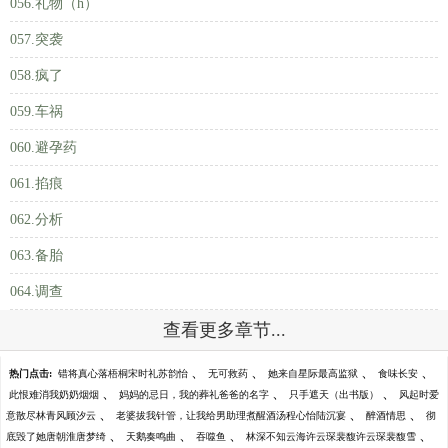
056.礼物（h）
057.突袭
058.疯了
059.车祸
060.避孕药
061.掐痕
062.分析
063.备胎
064.调查
查看更多章节...
、
、
、
、
热门点击:
错将真心落梧桐宋时礼苏韵怡
无可救药
她来自星际最高监狱
食味长安
、
、
、
此恨难消我奶奶烟烟
妈妈的忌日，我的葬礼爸爸的名字
只手遮天（出书版）
风起时爱
、
、
、
意散尽林青风顾汐云
老婆拔我针管，让我给男助理煮醒酒汤程心怡陆沉宴
醉酒情思
彻
、
、
、
、
底毁了她唐朝淮唐梦绮
天鹅奏鸣曲
吞噬鱼
林深不知云海许云琛裴馥许云琛裴馥雪