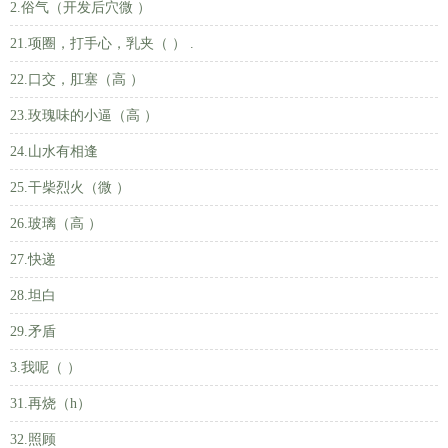
2.俗气（开发后穴微 ）
21.项圈，打手心，乳夹（ ） .
22.口交，肛塞（高 ）
23.玫瑰味的小逼（高 ）
24.山水有相逢
25.干柴烈火（微 ）
26.玻璃（高 ）
27.快递
28.坦白
29.矛盾
3.我呢（ ）
31.再烧（h）
32.照顾