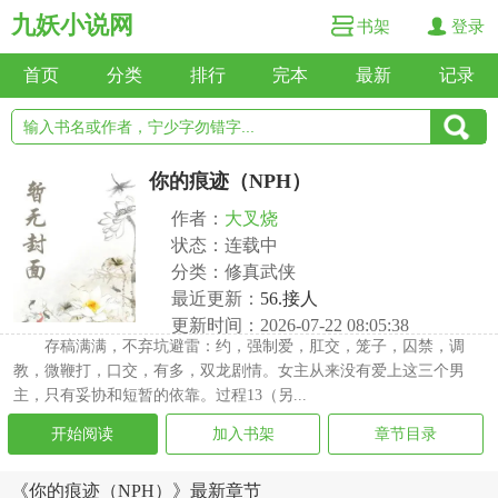
九妖小说网
书架
登录
首页
分类
排行
完本
最新
记录
你的痕迹（NPH）
作者：
大叉烧
状态：连载中
分类：修真武侠
最近更新：
56.接人
更新时间：2026-07-22 08:05:38
存稿满满，不弃坑避雷：约，强制爱，肛交，笼子，囚禁，调
教，微鞭打，口交，有多，双龙剧情。女主从来没有爱上这三个男
主，只有妥协和短暂的依靠。过程13（另...
开始阅读
加入书架
章节目录
《你的痕迹（NPH）》最新章节