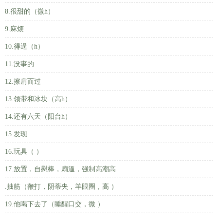
8.很甜的（微h）
9.麻烦
10.得逞（h）
11.没事的
12.擦肩而过
13.领带和冰块（高h）
14.还有六天（阳台h）
15.发现
16.玩具（ ）
17.放置，自慰棒，扇逼，强制高潮高
.抽筋（鞭打，阴蒂夹，羊眼圈，高 ）
19.他喝下去了（睡醒口交，微 ）