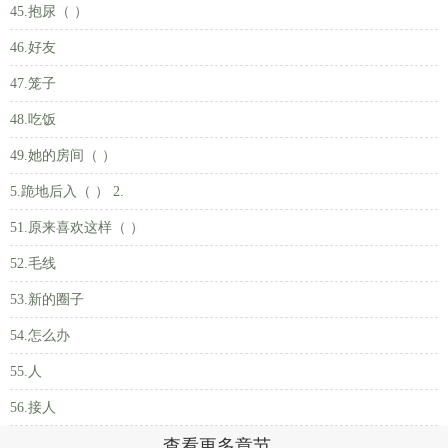
45.抱尿（ ）
46.好友
47.笼子
48.吃饭
49.她的房间（ ）
5.跪地后入（ ） 2.
51.原来喜欢这样（ ）
52.毛线
53.新的圈子
54.怎么办
55.人
56.接人
查看更多章节...