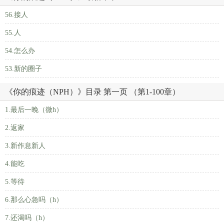
56.接人
55.人
54.怎么办
53.新的圈子
《你的痕迹（NPH）》目录 第一页 （第1-100章）
1.最后一晚（微h）
2.返家
3.新作息新人
4.能吃
5.等待
6.那么心急吗（h）
7.还渴吗（h）