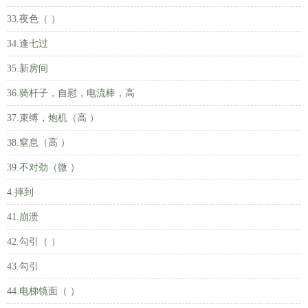
33.夜色（ ）
34.逢七过
35.新房间
36.骑杆子，自慰，电流棒，高
37.束缚，炮机（高 ）
38.窒息（高 ）
39.不对劲（微 ）
4.摔到
41.崩溃
42.勾引（ ）
43.勾引
44.电梯镜面（ ）