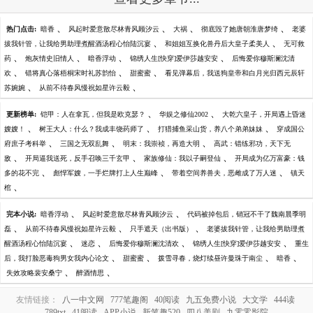
、
、
、
、
热门点击:
暗香
风起时爱意散尽林青风顾汐云
大祸
彻底毁了她唐朝淮唐梦绮
老婆
、
、
拔我针管，让我给男助理煮醒酒汤程心怡陆沉宴
和姐姐互换化兽丹后大皇子柔美人
无可救
、
、
、
、
药
炮灰情史旧情人
暗香浮动
锦绣人生[快穿]爱伊莎越安安
后悔爱你穆斯澜沈清
、
、
、
欢
错将真心落梧桐宋时礼苏韵怡
甜蜜蜜
看见弹幕后，我送狗皇帝和白月光归西元辰轩
、
、
苏婉婉
从前不待春风慢祝如星许云毅
、
、
更新榜单:
铠甲：人在拿瓦，但我是欧克瑟？
华娱之修仙2002
大乾六皇子，开局遇上昏迷
、
、
、
嫂嫂！
树王大人：什么？我成丰饶药师了
打猎捕鱼采山货，养八个弟弟妹妹
穿成国公
、
、
、
府庶子考科举
三国之无双乱舞
明末：我崇祯，再造大明
高武：错练邪功，天下无
、
、
、
敌
开局逼我送死，反手召唤三千玄甲
家族修仙：我以子嗣登仙
开局成为亿万富豪：钱
、
、
、
多的花不完
彪悍军嫂，一手烂牌打上人生巅峰
带着空间养兽夫，恶雌成了万人迷
镇天
、
棺
、
、
完本小说:
暗香浮动
风起时爱意散尽林青风顾汐云
代码被掉包后，销冠不干了魏南晨季明
、
、
、
磊
从前不待春风慢祝如星许云毅
只手遮天（出书版）
老婆拔我针管，让我给男助理煮
、
、
、
、
醒酒汤程心怡陆沉宴
迷恋
后悔爱你穆斯澜沈清欢
锦绣人生[快穿]爱伊莎越安安
重生
、
、
、
、
后，我打脸恶毒狗男女我内心论文
甜蜜蜜
拨雪寻春，烧灯续昼许曼珠于南尘
暗香
、
、
失效攻略裴安桑宁
醉酒情思
友情链接：
八一中文网
777笔趣阁
40阅读
九五免费小说
大文学
444读
789txt
41阅读
APP小说
新笔趣520
四八美剧
九零零影院