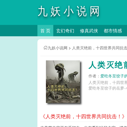
九妖小说网
首 页
玄幻奇幻
修真武侠
都市情感
九妖小说网
>
人类灭绝前，十四世界共同抗
人类灭绝
作者：
爱吃冬至饺子
人类灭绝前，十四世
爱吃冬至饺子的岳萝-
《人类灭绝前，十四世界共同抗击！》第