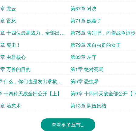
6章 龙云
第67章 对决
0章 雷怒
第71章 她赢了
4章 十四位最高战力，全部出
第75章 告别吧，向着战争迈步
8章 突击！
第79章 来自虫群的女王
2章 虫群核心
第83章 左守
6章 万兽的目的
第1章 绝对死局
章 什么，你们也是发出求救的
第5章 恐虫界
？
章 十四种天敌全部公开【上】
第9章 十四种天敌全部公开【
2章 治愈术
第13章 队伍集结
查看更多章节...