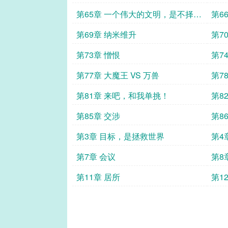
第65章 一个伟大的文明，是不择手
第6
段的
第69章 纳米维升
第7
第73章 憎恨
第7
战！
第77章 大魔王 VS 万兽
第7
第81章 来吧，和我单挑！
第8
第85章 交涉
第8
第3章 目标，是拯救世界
第4
人类
第7章 会议
第8
第11章 居所
第1