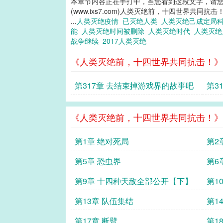
本章节内容正在手打中，当您看到这段文字，请
(www.ixs7.com)人类灭绝前，十四世界共同抗击
...
人类灭绝疫情
已灭绝人类
人类灭绝己成定局
能
人类灭绝时间被删除
人类灭绝时代
人类灭
战争继续
2017人类灭绝
《人类灭绝前，十四世界共同抗击！》
第317章 去结束掉游戏界的故事吧
第3
《人类灭绝前，十四世界共同抗击！》
第1章 绝对死局
第2
第5章 恐虫界
第6
第9章 十四种天敌全部公开【下】
第1
第13章 队伍集结
第1
第17章 断臂
第1