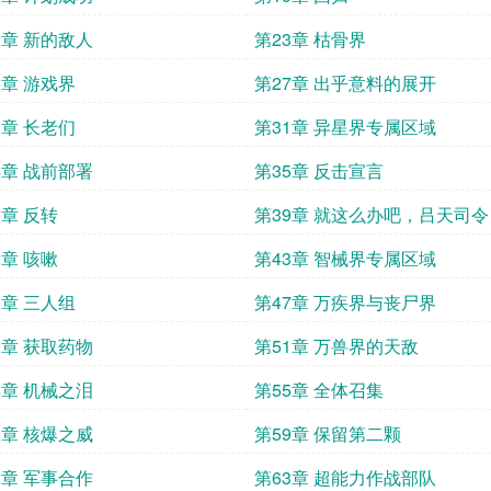
2章 新的敌人
第23章 枯骨界
6章 游戏界
第27章 出乎意料的展开
0章 长老们
第31章 异星界专属区域
4章 战前部署
第35章 反击宣言
8章 反转
第39章 就这么办吧，吕天司令
2章 咳嗽
第43章 智械界专属区域
6章 三人组
第47章 万疾界与丧尸界
0章 获取药物
第51章 万兽界的天敌
4章 机械之泪
第55章 全体召集
8章 核爆之威
第59章 保留第二颗
2章 军事合作
第63章 超能力作战部队