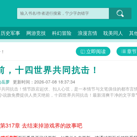
历史军事
网游竞技
科幻冒险
浪漫言情
耽美同人
其
立即阅读
章节
击！
前，十四世界共同抗击！
的岳萝
更新时间：2026-07-08 18:37:34
界共同抗击！情节跌宕起伏、扣人心弦，是一本情节与文笔俱佳的都市言情
小说旗免费提供人类灭绝前，十四世界共同抗击！最新清爽干净的文字章节
317章 去结束掉游戏界的故事吧