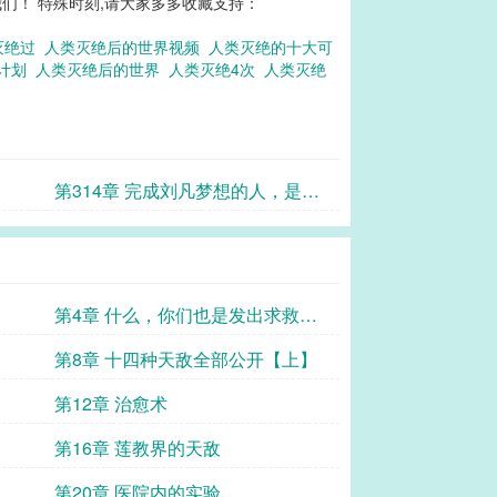
们！ 特殊时刻,请大家多多收藏支持：
灭绝过
人类灭绝后的世界视频
人类灭绝的十大可
绝计划
人类灭绝后的世界
人类灭绝4次
人类灭绝
第314章 完成刘凡梦想的人，是
我！
第4章 什么，你们也是发出求救的
人类？
第8章 十四种天敌全部公开【上】
第12章 治愈术
第16章 莲教界的天敌
第20章 医院内的实验