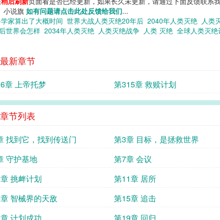
您
稍后刷新
页面看是否已经更新，如果长久未更新，请通过下面反馈联系我
！ 小说旗
如有问题请点击此处反馈给我们
...
科学家算出了大概时间
世界大战人类灭绝20年后
2040年人类灭绝
人类
绝后世界会怎样
2034年人类灭绝
人类灭绝战争
人类 灭绝
全球人类灭
最新章节
16章 上帝托梦
第315章 救赎计划
章节列表
章 找到它，找到传送门
第3章 目标，是拯救世界
章 守护基地
第7章 会议
0章 挑衅计划
第11章 居所
4章 智械界的天敌
第15章 追击
8章 计划成功
第19章 回归