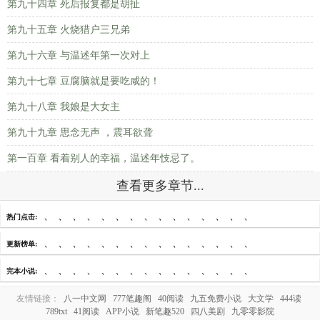
第九十四章 死后报复都是胡扯
第九十五章 火烧猎户三兄弟
第九十六章 与温述年第一次对上
第九十七章 豆腐脑就是要吃咸的！
第九十八章 我娘是大女主
第九十九章 思念无声 ，震耳欲聋
第一百章 看着别人的幸福，温述年忮忌了。
查看更多章节...
、
、
、
、
、
、
、
、
、
、
、
、
、
、
、
热门点击:
、
、
、
、
、
、
、
、
、
、
、
、
、
、
、
更新榜单:
、
、
、
、
、
、
、
、
、
、
、
、
、
、
、
完本小说:
友情链接：
八一中文网
777笔趣阁
40阅读
九五免费小说
大文学
444读
789txt
41阅读
APP小说
新笔趣520
四八美剧
九零零影院