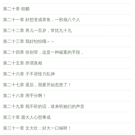
第二十章 怨魈
第二十一章 好想变成章鱼，一秒扇八个人
第二十二章 养儿一百岁，常忧九十九
第二十三章 我好怕怕哦～～
第二十四章 你别管，这是一种破案的手段，
第二十五章 所谓真相
第二十六章 子不语怪力乱神
第二十七章 退后，我要开始忽悠了！
第二十八章 用手分啊！
第二十九章 我不听的话，谁来听她们的声音
第三十章 愿大人心想事成
第三十一章 文大壮：好大一口锅呀！