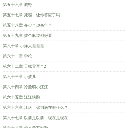
第五十六章 戚野
第五十七章 死嘴！让你答应了吗！
第五十八章 夺少？1946年？！
第五十九章 披个麻袋都好看
第六十章 小洋人退退退
第六十一章 学枪
第六十二章 天赋异禀＊2
第六十三章 小孩儿
第六十四章 冷脸萌小江江
第六十五章 江江快跑！
第六十六章 江厌，你到底在做什么？
第六十七章 以前是以前，现在是现在