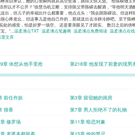
峥亲自承认，她的心里瞬间就从高空坠落，跳得又快又急。 给陈嵘做主
语所以才不公开？”徐慧当机立断，安排陈父带陈嵘去醒酒，“等他明天酒
这出，但儿子的幸福比什么都重要，他点点头：“我会跟陈嵘说。但这样
“我很心疼老幺，但这事儿是他自己作的，那就送出去冷静冷静吧。至于陈
到实处的感觉，怕是好梦一场空。 还是要亲眼见了才踏实。 数日之后的傍
”...
温柔沸点TXT
温柔沸点笔趣阁
温柔沸点免费阅读
温柔沸点在
百度文库
19章 休想从他手里抢
第218章 他发现了前妻的现男
份
章 前任作妖
第3章 留宿她的闺房
章 很香
第7章 男人拒绝不了的礼物
0章 修罗场
第11章 暗恋对象
4章 老婆本都留着
第15章 他的禁忌