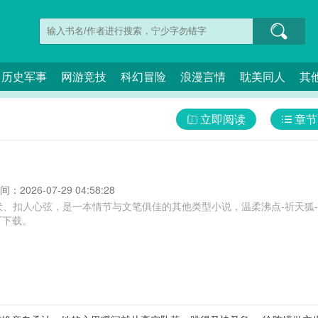
历史军事
网游竞技
科幻冒险
浪漫言情
耽美同人
其
立即阅读
章节
：2026-07-29 04:58:28
伏、扣人心弦，是一本情节与文笔俱佳的其他类型小说，温柔沸点-祈天狐
T下载。