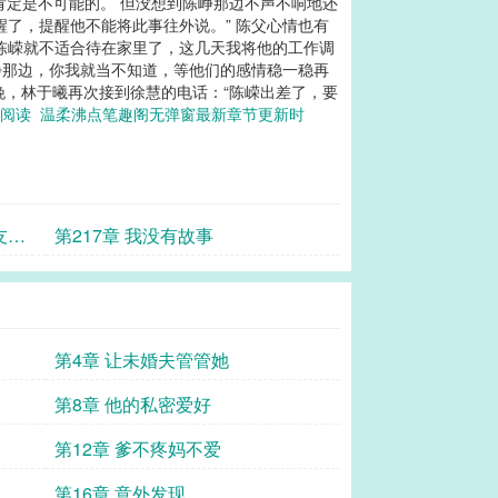
肯定是不可能的。 但没想到陈峥那边不声不响地还
醒了，提醒他不能将此事往外说。” 陈父心情也有
陈嵘就不适合待在家里了，这几天我将他的工作调
峥那边，你我就当不知道，等他们的感情稳一稳再
晚，林于曦再次接到徐慧的电话：“陈嵘出差了，要
线阅读
温柔沸点笔趣阁无弹窗最新章节更新时
友身
第217章 我没有故事
第4章 让未婚夫管管她
第8章 他的私密爱好
第12章 爹不疼妈不爱
第16章 意外发现