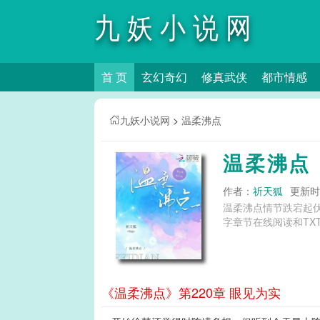
九妖小说网
首 页
玄幻奇幻
修真武侠
都市情感
九妖小说网
>
温柔沸点
温柔沸点
作者：
祈天狐
更新时间
温柔沸点情节跌宕起
字章节在线阅读和TX
《温柔沸点》第220章 眼见为实