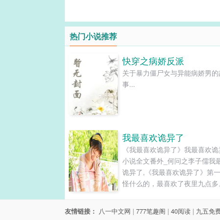
热门小说推荐
快穿之病娇反派
关于暴力僵尸女与异能病娇男的
事...
我最喜欢诡异了
《我最喜欢诡异了》我最喜欢诡
小说全文番外_何问之李子儒我
诡异了,《我最喜欢诡异了》第
怪什么的，最喜欢了夜里九点多
明收拾好东西，拿起公文包走出
公室。最近这几天一直在下雨，
友情链接：
八一中文网
|
777笔趣阁
|
40阅读
|
九五免
没了的下，都已经一个多星期了