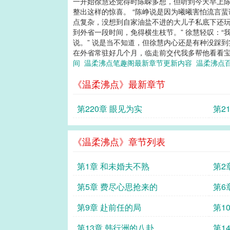
一开始徐慧还觉得时陈嵘多想，但听到今天早上陈
整出这样的惊喜。 “陈峥说是因为曦曦害怕流言蜚
点复杂，没想到自家油盐不进的大儿子私底下还玩
到外省一段时间，免得横生枝节。” 徐慧轻叹：
说。” 说是当不知道，但徐慧内心还是有种没踩
在外省常驻好几个月，临走前交代我多帮他看看宝宝。
间
温柔沸点笔趣阁最新章节更新内容
温柔沸点
《温柔沸点》最新章节
第220章 眼见为实
第2
《温柔沸点》章节列表
第1章 和未婚夫不熟
第2
第5章 费尽心思抢来的
第6
第9章 赴前任的局
第1
第13章 韩行洲的八卦
第1