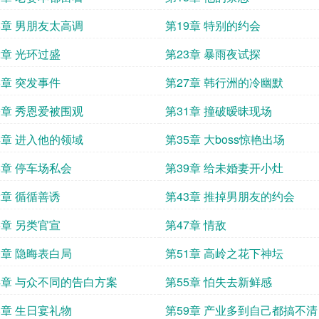
8章 男朋友太高调
第19章 特别的约会
2章 光环过盛
第23章 暴雨夜试探
6章 突发事件
第27章 韩行洲的冷幽默
0章 秀恩爱被围观
第31章 撞破暧昧现场
4章 进入他的领域
第35章 大boss惊艳出场
8章 停车场私会
第39章 给未婚妻开小灶
2章 循循善诱
第43章 推掉男朋友的约会
6章 另类官宣
第47章 情敌
0章 隐晦表白局
第51章 高岭之花下神坛
4章 与众不同的告白方案
第55章 怕失去新鲜感
8章 生日宴礼物
第59章 产业多到自己都搞不清