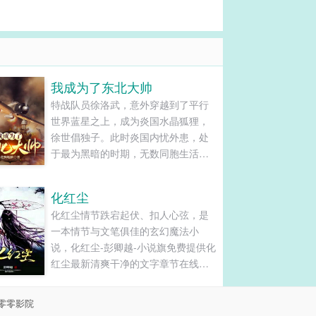
我成为了东北大帅
特战队员徐洛武，意外穿越到了平行
世界蓝星之上，成为炎国水晶狐狸，
徐世倡独子。此时炎国内忧外患，处
于最为黑暗的时期，无数同胞生活在
水深火热，国内争斗不断，洋人不断
压迫，民族国家处于最危险的时刻，
化红尘
尤其是东夷鬼子虎视眈眈。在这个紧
化红尘情节跌宕起伏、扣人心弦，是
要关头，徐洛武毅然投身军旅，拯救
一本情节与文笔俱佳的玄幻魔法小
炎国拯救无数的同胞。将炎国打造为
说，化红尘-彭卿越-小说旗免费提供化
世界霸主，横扫蛮夷，征服整个......
红尘最新清爽干净的文字章节在线阅
读和TXT下载。...
零零影院