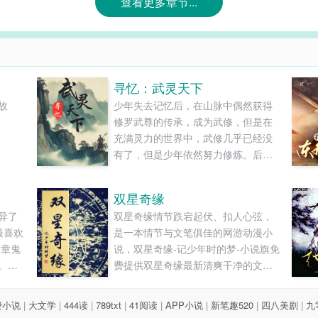
查看更多章节...
寻忆：武灵天下
故
少年失去记忆后，在山脉中偶然获得
修罗武尊的传承，成为武修，但是在
充满灵力的世界中，武修几乎已经没
有了，但是少年依然努力修炼。后
来，又发现自己还可以修炼灵力，于
是便开始灵武双修。为了找回自己的
双星奇缘
记忆，也为了达到世界之最。他踏上
异了
双星奇缘情节跌宕起伏、扣人心弦，
了漫长的征途，一路上挑战各路强
最喜欢
是一本情节与文笔俱佳的网游动漫小
者，不断磨练自己的技艺?。心中暗暗
一章鬼
说，双星奇缘-记少年时的梦-小说旗免
发誓，一定要突破重重困难，实现......
。刘
费提供双星奇缘最新清爽干净的文字
了办
章节在线阅读和TXT下载。...
没完
费小说
|
大文学
|
444读
|
789txt
|
41阅读
|
APP小说
|
新笔趣520
|
四八美剧
|
九
。雨