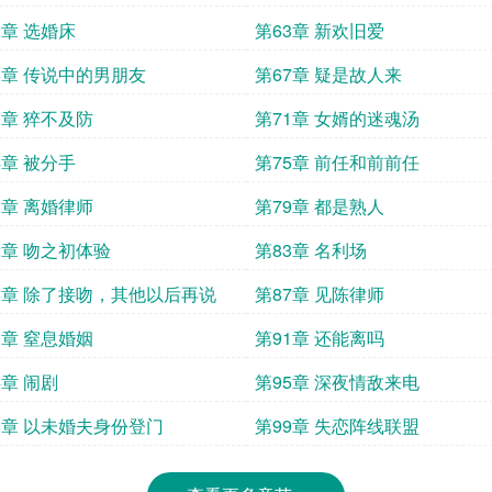
2章 选婚床
第63章 新欢旧爱
6章 传说中的男朋友
第67章 疑是故人来
0章 猝不及防
第71章 女婿的迷魂汤
4章 被分手
第75章 前任和前前任
8章 离婚律师
第79章 都是熟人
2章 吻之初体验
第83章 名利场
6章 除了接吻，其他以后再说
第87章 见陈律师
0章 窒息婚姻
第91章 还能离吗
4章 闹剧
第95章 深夜情敌来电
8章 以未婚夫身份登门
第99章 失恋阵线联盟