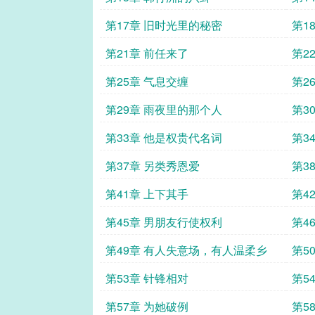
第17章 旧时光里的秘密
第1
第21章 前任来了
第2
第25章 气息交缠
第2
第29章 雨夜里的那个人
第3
第33章 他是权贵代名词
第3
第37章 另类秀恩爱
第3
第41章 上下其手
第4
第45章 男朋友行使权利
第4
第49章 有人失意场，有人温柔乡
第5
第53章 针锋相对
第5
第57章 为她破例
第5