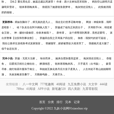
、
、
秋
【HL】重生黑化后，她逼总裁以死谢罪！ 作者：易小文林知意宋宛秋
鹤别空山踏明月孟
、
、
、
、
谦荀宋雪诗
朝来寒雨晚来风
彻底毁了她唐朝淮唐梦绮
炮灰情史旧情人
此恨难消我
、
奶奶烟烟
、
、
更新榜单:
师妹别脑补了，师兄真的是凡人
我在玄幻世界召唤奇物
网游：神级刺客，我即
、
、
、
是暗影！
啥？队友住在阿卡姆疯人院？
穿越成了福岛正则庶出子
开局联手OK，缔造紫
、
、
、
、
金王朝
神：赐你S级偷窃，你拿来偷我？
唐奇谭
这个师尊强到离谱，竟然还要苟
派
、
、
、
出所警事【治安和刑事侦查】
穿越四合院之开局落户四合院
御兽：我契约的皆可返祖
、
、
我在公路求生游戏靠考试发家致富
替嫁随军，娇娇被禁欲大佬亲哭了
我都抱天道大腿了，
、
假千金还在演
、
、
、
、
完本小说:
穿越：无双大当家
味你而来
她来自星际最高监狱
炮灰情史旧情人
吞噬
、
、
、
、
、
鱼
旧爱泯灭程衍之柳欣欣
醉酒情思
朝来寒雨晚来风
只手遮天（出书版）
拨雪
、
、
寻春，烧灯续昼许曼珠于南尘
和姐姐互换化兽丹后大皇子柔美人
人生何处不青山姐姐顾明
、
、
、
、
澈
失效攻略裴安桑宁
天鹅奏鸣曲
天幕尽头
友情链接：
八一中文网
777笔趣阁
40阅读
九五免费小说
大文学
444读
789txt
41阅读
APP小说
新笔趣520
四八美剧
九零零影院
首页
分类
排行
完本
记录
Copyright ©2022 九妖小说网91xiaoshuo.vip