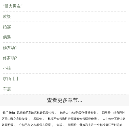
“暴力男友”
质疑
婚宴
偶遇
修罗场1
修罗场2
小孩
求婚【 】
车震
查看更多章节...
、
、
热门点击:
风起时爱意散尽林青风顾汐云
锦绣人生[快穿]爱伊莎越安安
回头看，轻舟已过
、
、
、
万重山蒋之舟沈傲凝
吞噬鱼
林深不知云海许云琛裴馥许云琛裴馥雪
人生何处不青山姐
、
、
、
姐顾明澈
心似已灰之木项雪儿鹿鹿
大祸
我死后，爹娘和夫君一个都没疯江寻时连道