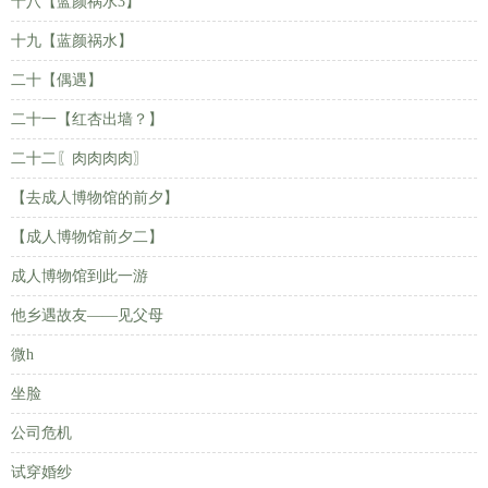
十八【蓝颜祸水3】
十九【蓝颜祸水】
二十【偶遇】
二十一【红杏出墙？】
二十二〖肉肉肉肉〗
【去成人博物馆的前夕】
【成人博物馆前夕二】
成人博物馆到此一游
他乡遇故友——见父母
微h
坐脸
公司危机
试穿婚纱