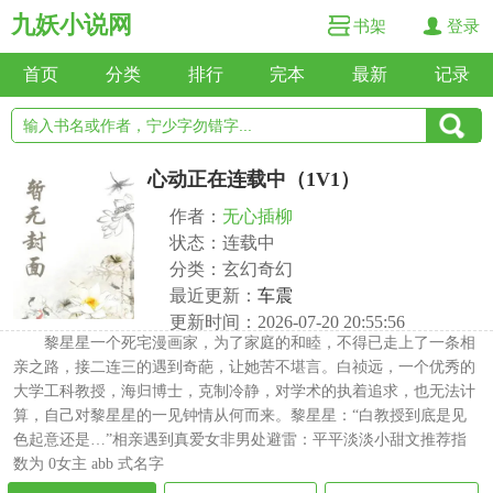
九妖小说网
书架
登录
首页
分类
排行
完本
最新
记录
心动正在连载中（1V1）
作者：
无心插柳
状态：连载中
分类：玄幻奇幻
最近更新：
车震
更新时间：2026-07-20 20:55:56
黎星星一个死宅漫画家，为了家庭的和睦，不得已走上了一条相
亲之路，接二连三的遇到奇葩，让她苦不堪言。白祯远，一个优秀的
大学工科教授，海归博士，克制冷静，对学术的执着追求，也无法计
算，自己对黎星星的一见钟情从何而来。黎星星：“白教授到底是见
色起意还是…”相亲遇到真爱女非男处避雷：平平淡淡小甜文推荐指
数为 0女主 abb 式名字