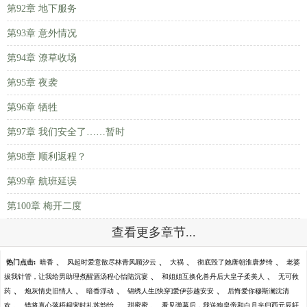
第92章 地下服务
第93章 意外情况
第94章 潦草收场
第95章 夜袭
第96章 牺牲
第97章 我们安全了……暂时
第98章 顺利返程？
第99章 航班延误
第100章 梅开二度
查看更多章节...
、
、
、
、
热门点击:
暗香
风起时爱意散尽林青风顾汐云
大祸
彻底毁了她唐朝淮唐梦绮
老婆
、
、
拔我针管，让我给男助理煮醒酒汤程心怡陆沉宴
和姐姐互换化兽丹后大皇子柔美人
无可救
、
、
、
、
药
炮灰情史旧情人
暗香浮动
锦绣人生[快穿]爱伊莎越安安
后悔爱你穆斯澜沈清
、
、
、
欢
错将真心落梧桐宋时礼苏韵怡
甜蜜蜜
看见弹幕后，我送狗皇帝和白月光归西元辰轩