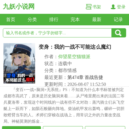
九妖小说网
书架
登录
首页
分类
排行
完本
最新
记录
变身：我的一战不可能这么魔幻
作者：
仰望星空猫猫派
状态：连载中
分类：都市情感
最近更新：
第474章 首战告捷
更新时间：2026-08-07 11:52:50
『变百+一战+脑洞+无系统』PS：不知道为什么本书标签被判定
成都市高武了，原来是历史脑洞来着……从尸堆里爬出来的法国二等
兵夏洛蒂，发现这个时间线的一战有些不太对劲：蒸汽骑士们从飞空
艇上一跃而下，如陨石般砸向阵地。柴油机甲发出轰鸣，碾碎一切胆
敢螳臂当车的人。术师们穿梭在战场上，用常识之外的力量改变战
局。神秘莫测的炼金...