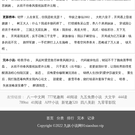
、
、
苏婉婉
从前不待春风慢祝如星许云毅
、
、
更新榜单:
铠甲：人在拿瓦，但我是欧克瑟？
华娱之修仙2002
大乾六皇子，开局遇上昏迷
、
、
、
嫂嫂！
树王大人：什么？我成丰饶药师了
打猎捕鱼采山货，养八个弟弟妹妹
穿成国公
、
、
、
府庶子考科举
三国之无双乱舞
明末：我崇祯，再造大明
高武：错练邪功，天下无
、
、
、
敌
开局逼我送死，反手召唤三千玄甲
家族修仙：我以子嗣登仙
开局成为亿万富豪：钱
、
、
、
多的花不完
彪悍军嫂，一手烂牌打上人生巅峰
带着空间养兽夫，恶雌成了万人迷
镇天
、
棺
、
、
完本小说:
暗香浮动
风起时爱意散尽林青风顾汐云
代码被掉包后，销冠不干了魏南晨季明
、
、
、
磊
从前不待春风慢祝如星许云毅
只手遮天（出书版）
老婆拔我针管，让我给男助理煮
、
、
、
、
醒酒汤程心怡陆沉宴
迷恋
后悔爱你穆斯澜沈清欢
锦绣人生[快穿]爱伊莎越安安
重生
、
、
、
、
后，我打脸恶毒狗男女我内心论文
甜蜜蜜
拨雪寻春，烧灯续昼许曼珠于南尘
暗香
、
、
失效攻略裴安桑宁
醉酒情思
友情链接：
八一中文网
777笔趣阁
40阅读
九五免费小说
大文学
444读
789txt
41阅读
APP小说
新笔趣520
四八美剧
九零零影院
首页
分类
排行
完本
记录
Copyright ©2022 九妖小说网91xiaoshuo.vip