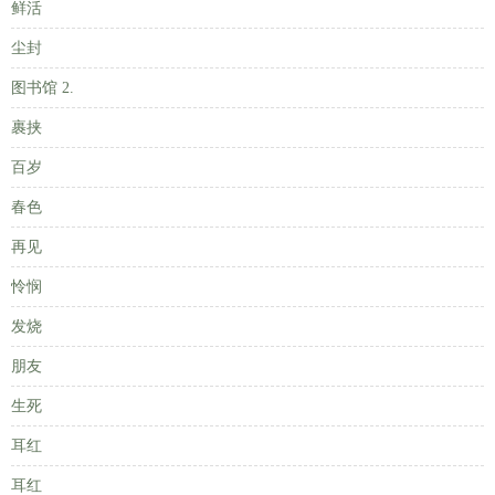
鲜活
尘封
图书馆 2.
裹挟
百岁
春色
再见
怜悯
发烧
朋友
生死
耳红
耳红