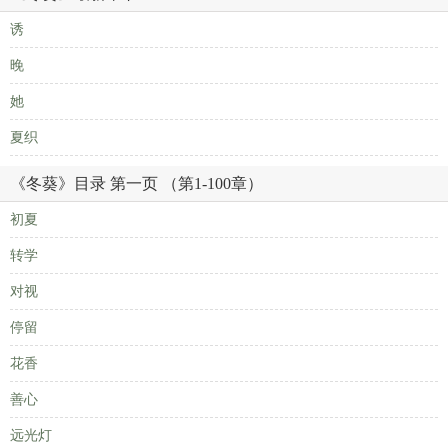
诱
晚
她
夏织
《冬葵》目录 第一页 （第1-100章）
初夏
转学
对视
停留
花香
善心
远光灯