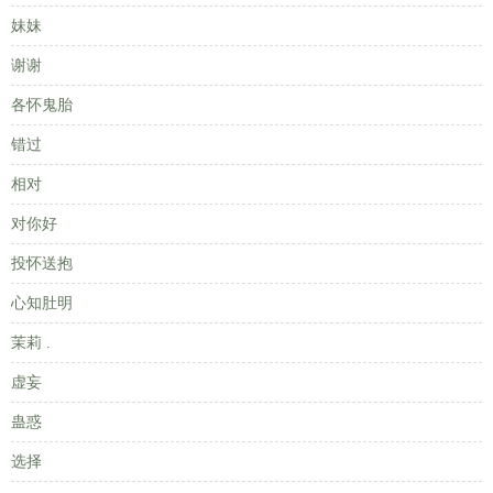
妹妹
谢谢
各怀鬼胎
错过
相对
对你好
投怀送抱
心知肚明
茉莉 .
虚妄
蛊惑
选择