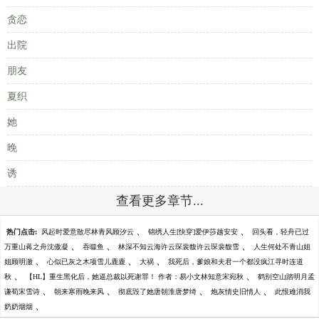
贪恋
出院
朋友
夏织
她
晚
诱
查看更多章节...
、
、
热门点击:
风起时爱意散尽林青风顾汐云
锦绣人生[快穿]爱伊莎越安安
回头看，轻舟已过
、
、
、
万重山蒋之舟沈傲凝
吞噬鱼
林深不知云海许云琛裴馥许云琛裴馥雪
人生何处不青山姐
、
、
、
姐顾明澈
心似已灰之木项雪儿鹿鹿
大祸
我死后，爹娘和夫君一个都没疯江寻时连道
、
、
秋
【HL】重生黑化后，她逼总裁以死谢罪！ 作者：易小文林知意宋宛秋
鹤别空山踏明月孟
、
、
、
、
谦荀宋雪诗
朝来寒雨晚来风
彻底毁了她唐朝淮唐梦绮
炮灰情史旧情人
此恨难消我
、
奶奶烟烟