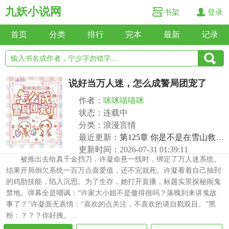
九妖小说网
书架
登录
首页
分类
排行
完本
最新
记录
说好当万人迷，怎么成警局团宠了
作者：
咪咪喵喵咪
状态：连载中
分类：浪漫言情
最近更新：
第125章 你是不是在雪山救过一盆绿箩
更新时间：2026-07-31 01:39:11
被推出去给真千金挡刀，许凝命悬一线时，绑定了万人迷系统。
结果开局倒欠系统一百万点喜爱值，还不完就死。许凝看着自己抽到
的鸡肋技能，陷入沉思。为了生存，她打开直播，标题实景探秘闹鬼
禁地。弹幕全是嘲讽：“许家大小姐不是傲得很吗？落魄到来讲鬼故
事了？”许凝面无表情：“喜欢的点关注，不喜欢的请自戳双目。”黑
粉：？？？你好拽。...