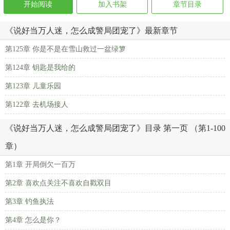
开始阅读
加入书架
章节目录
《说好当万人迷，怎么成警局团宠了》最新章节
第125章 你是不是在雪山救过一盆绿箩
第124章 钥匙是我给的
第123章 儿童乐园
第122章 去机场接人
《说好当万人迷，怎么成警局团宠了》目录 第一页 （第1-100
章）
第1章 开局倒欠一百万
第2章 喜欢点关注不喜欢自戳双目
第3章 钓鱼执法
第4章 怎么是你？