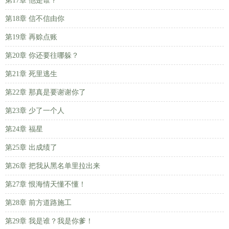
第17章 他是谁？
第18章 信不信由你
第19章 再赊点账
第20章 你还要往哪躲？
第21章 死里逃生
第22章 那真是要谢谢你了
第23章 少了一个人
第24章 福星
第25章 出成绩了
第26章 把我从黑名单里拉出来
第27章 恨海情天懂不懂！
第28章 前方道路施工
第29章 我是谁？我是你爹！