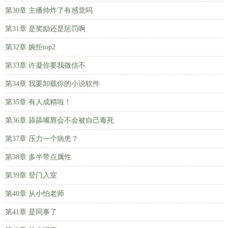
第30章 主播帅炸了有感觉吗
第31章 是奖励还是惩罚啊
第32章 婉拒top2
第33章 许凝你要我微信不
第34章 我要卸载你的小说软件
第35章 有人成精啦！
第36章 舔舔嘴唇会不会被自己毒死
第37章 压力一个病患？
第38章 多半带点属性
第39章 登门入室
第40章 从小怕老师
第41章 是同事了