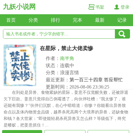
九妖小说网
书架
登录
首页
分类
排行
完本
最新
记录
在星际，禁止大佬卖惨
作者：
南半角
状态：连载中
分类：浪漫言情
最近更新：
第一百三十四章 答应帮忙
更新时间：2026-08-06 23:36:25
在到处是异兽、食物紧缺的星际，姜意不仅觉醒失败，还被辞退
欠下巨款。姜意只觉得自己倒霉透了，向伙伴吐槽：“我太惨了，谁
还能有我惨？”伙伴们沉默，在心中暗暗道：你惨？你能看出异兽致
命点以及体内物资盒品级，越界杀死高两个大境界的异兽，还缺食物
和钱？各大世家：“即使能轻易杀死异兽又怎么样？等级低下，终究
是蝼蚁，把姜意抓住！...