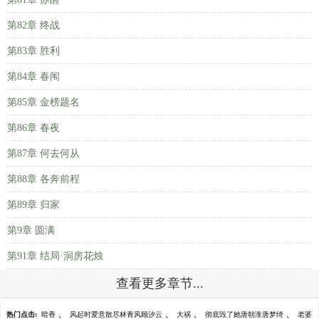
第82章 终战
第83章 胜利
第84章 春闱
第85章 金榜题名
第86章 春夜
第87章 何去何从
第88章 各奔前程
第89章 归家
第9章 圆满
第91章 结局·洞房花烛
查看更多章节...
、
、
、
、
热门点击:
暗香
风起时爱意散尽林青风顾汐云
大祸
彻底毁了她唐朝淮唐梦绮
老婆