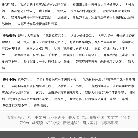
、
、
拔我针管，让我给男助理煮醒酒汤程心怡陆沉宴
和姐姐互换化兽丹后大皇子柔美人
无可救
、
、
、
、
药
炮灰情史旧情人
暗香浮动
锦绣人生[快穿]爱伊莎越安安
后悔爱你穆斯澜沈清
、
、
、
欢
错将真心落梧桐宋时礼苏韵怡
甜蜜蜜
看见弹幕后，我送狗皇帝和白月光归西元辰轩
、
、
苏婉婉
从前不待春风慢祝如星许云毅
、
、
更新榜单:
铠甲：人在拿瓦，但我是欧克瑟？
华娱之修仙2002
大乾六皇子，开局遇上昏迷
、
、
、
嫂嫂！
树王大人：什么？我成丰饶药师了
打猎捕鱼采山货，养八个弟弟妹妹
穿成国公
、
、
、
府庶子考科举
三国之无双乱舞
明末：我崇祯，再造大明
高武：错练邪功，天下无
、
、
、
敌
开局逼我送死，反手召唤三千玄甲
家族修仙：我以子嗣登仙
开局成为亿万富豪：钱
、
、
、
多的花不完
彪悍军嫂，一手烂牌打上人生巅峰
带着空间养兽夫，恶雌成了万人迷
镇天
、
棺
、
、
完本小说:
暗香浮动
风起时爱意散尽林青风顾汐云
代码被掉包后，销冠不干了魏南晨季明
、
、
、
磊
从前不待春风慢祝如星许云毅
只手遮天（出书版）
老婆拔我针管，让我给男助理煮
、
、
、
、
醒酒汤程心怡陆沉宴
迷恋
后悔爱你穆斯澜沈清欢
锦绣人生[快穿]爱伊莎越安安
重生
、
、
、
、
后，我打脸恶毒狗男女我内心论文
甜蜜蜜
拨雪寻春，烧灯续昼许曼珠于南尘
暗香
、
、
失效攻略裴安桑宁
醉酒情思
友情链接：
八一中文网
777笔趣阁
40阅读
九五免费小说
大文学
444读
789txt
41阅读
APP小说
新笔趣520
四八美剧
九零零影院