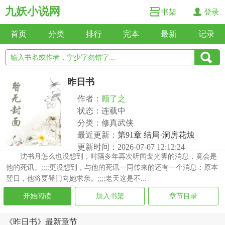
九妖小说网
书架
登录
首页
分类
排行
完本
最新
记录
昨日书
作者：
顾了之
状态：连载中
分类：修真武侠
最近更新：
第91章 结局·洞房花烛
更新时间：2026-07-07 12:12:24
沈书月怎么也没想到，时隔多年再次听闻裴光霁的消息，竟会是
他的死讯。;;;;更没想到，与他的死讯一同传来的还有一个消息：原本
翌日，他将要登门向她求亲。;;;;老天这是不...
开始阅读
加入书架
章节目录
《昨日书》最新章节