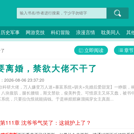
历史军事
网游竞技
科幻冒险
浪漫言情
耽美同人
其
立即阅读
章节
干了
要离婚，禁欲大佬不干了
026-08-06 23:37:20
欲科研大佬，万人嫌变万人迷+暴富系统+驯夫+先婚后爱甜宠】一睁眼，
，八块腹肌，腿长腰细，斯文禁欲，俊美矜贵。可惜原主又坏又蠢，被书
系统，只要拉仇恨就能搞钱。于是林婠婠麻溜揭穿女主真面...
111章 沈爷爷气笑了：这就护上了？