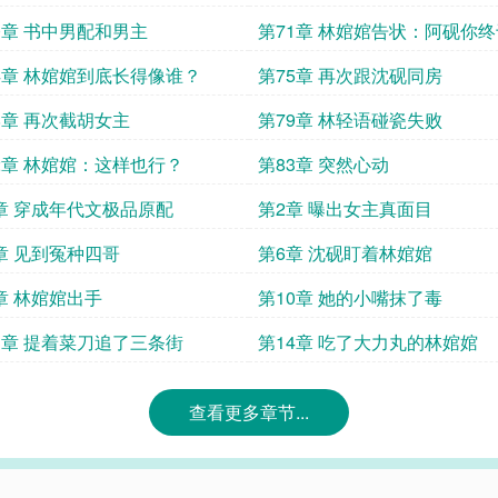
0章 书中男配和男主
第71章 林婠婠告状：阿砚你
了
4章 林婠婠到底长得像谁？
第75章 再次跟沈砚同房
8章 再次截胡女主
第79章 林轻语碰瓷失败
2章 林婠婠：这样也行？
第83章 突然心动
章 穿成年代文极品原配
第2章 曝出女主真面目
章 见到冤种四哥
第6章 沈砚盯着林婠婠
章 林婠婠出手
第10章 她的小嘴抹了毒
3章 提着菜刀追了三条街
第14章 吃了大力丸的林婠婠
查看更多章节...