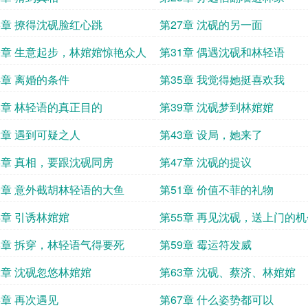
6章 撩得沈砚脸红心跳
第27章 沈砚的另一面
0章 生意起步，林婠婠惊艳众人
第31章 偶遇沈砚和林轻语
4章 离婚的条件
第35章 我觉得她挺喜欢我
8章 林轻语的真正目的
第39章 沈砚梦到林婠婠
2章 遇到可疑之人
第43章 设局，她来了
6章 真相，要跟沈砚同房
第47章 沈砚的提议
0章 意外截胡林轻语的大鱼
第51章 价值不菲的礼物
4章 引诱林婠婠
第55章 再见沈砚，送上门的机
8章 拆穿，林轻语气得要死
第59章 霉运符发威
2章 沈砚忽悠林婠婠
第63章 沈砚、蔡济、林婠婠
6章 再次遇见
第67章 什么姿势都可以