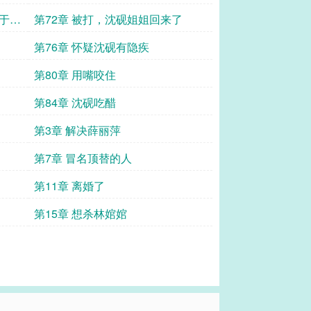
终于来
第72章 被打，沈砚姐姐回来了
第76章 怀疑沈砚有隐疾
第80章 用嘴咬住
第84章 沈砚吃醋
第3章 解决薛丽萍
第7章 冒名顶替的人
第11章 离婚了
第15章 想杀林婠婠