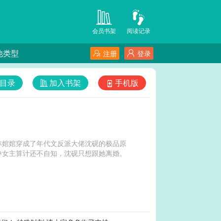
会员书架
阅读记录
他类型
注册
登录
目录
加入书架
手机版
林婠婠穿成了年代文反派大佬沈砚的极品原
中女主算计还不自知，沈砚只想跟她离婚。