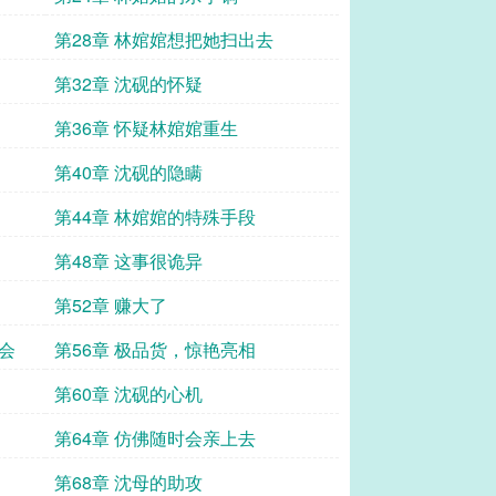
第28章 林婠婠想把她扫出去
第32章 沈砚的怀疑
第36章 怀疑林婠婠重生
第40章 沈砚的隐瞒
第44章 林婠婠的特殊手段
第48章 这事很诡异
第52章 赚大了
会
第56章 极品货，惊艳亮相
第60章 沈砚的心机
第64章 仿佛随时会亲上去
第68章 沈母的助攻