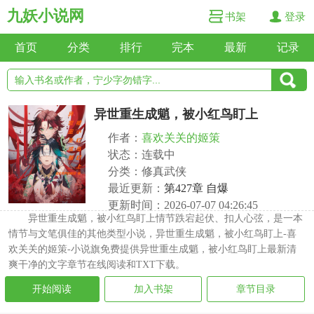
九妖小说网
书架
登录
首页
分类
排行
完本
最新
记录
异世重生成魈，被小红鸟盯上
作者：
喜欢关关的姬策
状态：连载中
分类：修真武侠
最近更新：
第427章 自爆
更新时间：2026-07-07 04:26:45
异世重生成魈，被小红鸟盯上情节跌宕起伏、扣人心弦，是一本
情节与文笔俱佳的其他类型小说，异世重生成魈，被小红鸟盯上-喜
欢关关的姬策-小说旗免费提供异世重生成魈，被小红鸟盯上最新清
爽干净的文字章节在线阅读和TXT下载。
开始阅读
加入书架
章节目录