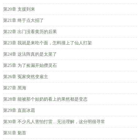
第20章 支援到来
第21章 终于点大招了
第22章 出门没看黄历的后果
第23章 我就是来吃个面，怎料撞上了仙人打架
第24章 这法阵真的是太菜了
第25章 为了捡漏开始攒灵石
第26章 冤家突然变雇主
第27章 黑海
第28章 能被那个姑奶奶看上的果然都是变态
第29章 直面冰霜
第30章 不少凡人害怕打雷…无法理解，这分明很寻常
第31章 魁首