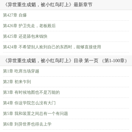
《异世重生成魈，被小红鸟盯上》最新章节
第427章 自爆
第426章 护卫先走，老板殿后
第425章 还是舔包来钱快
第424章 不希望别人捡到自己的东西时，能够直接使用
《异世重生成魈，被小红鸟盯上》目录 第一页 （第1-100章）
第1章 吃席当场穿越
第2章 初来乍到
第3章 有时候地图也不是万能的
第4章 你这学院怎么没有大门
第5章 我和装置之间总有一个有问题
第6章 到异世界也得去上学