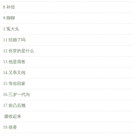
8.补偿
9.聊聊
1.冤大头
11.结婚了吗
12.你穿的是什么
13.他是我爸
14.又乖又纯
15.等你回家
16.三岁一代沟
17.前凸后翘
.腿收起来
19.很香