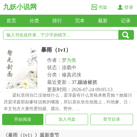
九妖小说网
书架
登录
首页
分类
排行
完本
最新
记录
暴雨（1v1）
作者：
梦为鱼
状态：连载中
分类：修真武侠
最近更新：
37.蹦迪被抓
更新时间：2026-07-24 09:05:13
梁耘觉得自己没做错什么，梁泽森有什么资格来教育她？她最讨
厌梁泽森那副爹味说教的嘴脸，所以喜欢坐在他脸上，叫他爹。注：
本文包含大量性爱拍摄、露出、野外、...
开始阅读
加入书架
章节目录
《暴雨（1v1）》最新章节