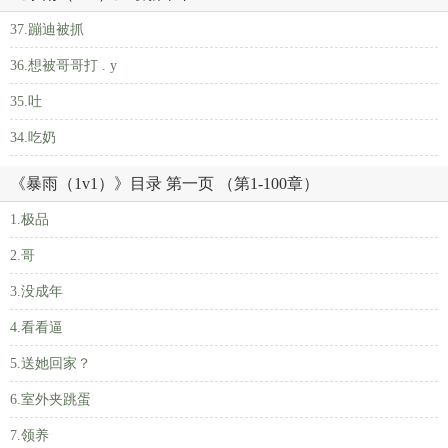
37.蹦迪被抓
36.想被哥哥打 . у
35.吐
34.吃奶
《暴雨（1v1）》目录 第一页 （第1-100章）
1.极品
2.哥
3.没成年
4.看看逼
5.送她回家？
6.室外夹跳蛋
7.领养