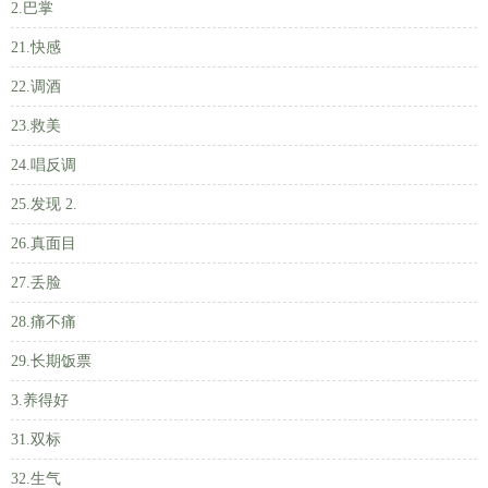
2.巴掌
21.快感
22.调酒
23.救美
24.唱反调
25.发现 2.
26.真面目
27.丢脸
28.痛不痛
29.长期饭票
3.养得好
31.双标
32.生气