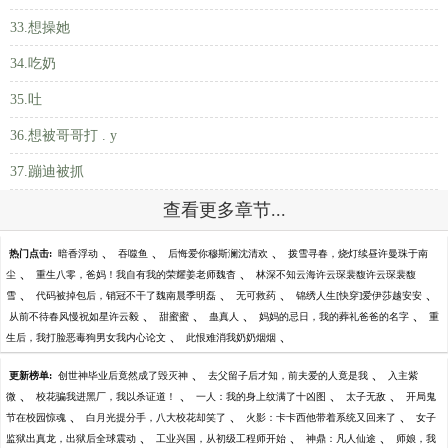
33.想操她
34.吃奶
35.吐
36.想被哥哥打 . у
37.蹦迪被抓
查看更多章节...
、
、
、
热门点击:
暗香浮动
吞噬鱼
后悔爱你穆斯澜沈清欢
拨雪寻春，烧灯续昼许曼珠于南
、
、
尘
重生八零，爸妈！我自有我的荣耀姜老师魏杳
林深不知云海许云琛裴馥许云琛裴馥
、
、
、
、
雪
代码被掉包后，销冠不干了魏南晨季明磊
无可救药
锦绣人生[快穿]爱伊莎越安安
、
、
、
、
从前不待春风慢祝如星许云毅
甜蜜蜜
蛊真人
妈妈的忌日，我的葬礼爸爸的名字
重
、
、
生后，我打脸恶毒狗男女我内心论文
此恨难消我奶奶烟烟
、
、
更新榜单:
创世神毕业后竟然成了毁灭神
去父留子后才知，前夫爱的人竟是我
入主紫
、
、
、
、
微
校花骗我进黑厂，我以杀证道！
一人：我的身上纹满了十凶图
太子无敌
开局鬼
、
、
、
节在校园惊魂
白月光提分手，八大校花却笑了
火影：卡卡西他带着系统又回来了
女子
、
、
、
监狱出真龙，出狱后全球震动
工业兴国，从初级工程师开始
神鼎：凡人仙途
师娘，我