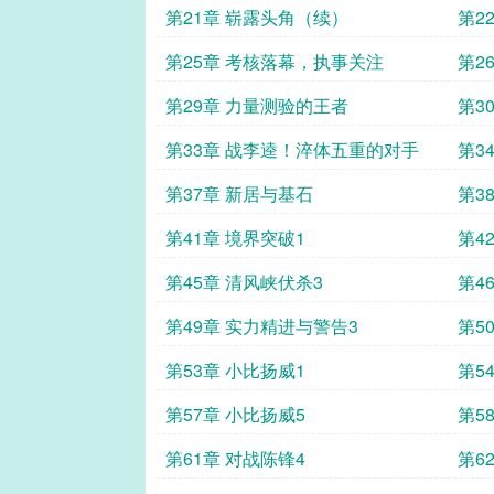
第21章 崭露头角（续）
第2
第25章 考核落幕，执事关注
第2
第29章 力量测验的王者
第3
第33章 战李逵！淬体五重的对手
第3
第37章 新居与基石
第3
第41章 境界突破1
第4
第45章 清风峡伏杀3
第4
第49章 实力精进与警告3
第5
第53章 小比扬威1
第5
第57章 小比扬威5
第5
第61章 对战陈锋4
第6