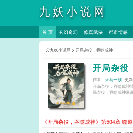
九妖小说网
首 页
玄幻奇幻
修真武侠
都市情感
九妖小说网
>
开局杂役，吞噬成神
开局杂役
作者：
天马一族
更新时
开局杂役，吞噬成神
局杂役，吞噬成神最新
《开局杂役，吞噬成神》第504章 噬