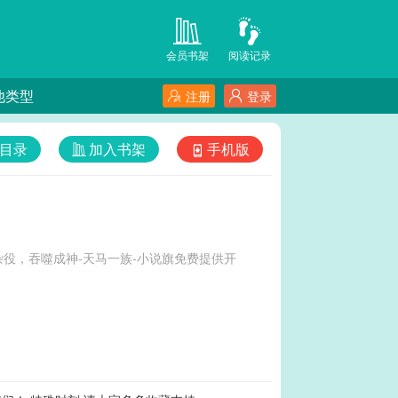
会员书架
阅读记录
他类型
注册
登录
目录
加入书架
手机版
役，吞噬成神-天马一族-小说旗免费提供开