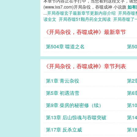
本章节内容正在手打中，当您看到这段文字，请
(www.ixs7.com)开局杂役，吞噬成神 小说旗
如有
...
开局吞噬玄子最新章节更新内容介绍
开局吞噬
读全文
开局吞噬51颗丹药全文阅读
开局吞噬了
《开局杂役，吞噬成神》最新章节
第504章 噬道之名
第5
《开局杂役，吞噬成神》章节列表
第1章 青云杂役
第2
第5章 初遇清雪
第6
第9章 柴房的秘密修（续）
第1
第13章 后山惊魂与吞噬突破
第1
第17章 反杀立威
第1