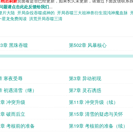
您
稍后刷新
页面看是否已经更新，如果长久未更新，请通过下面反馈联系我
问题请点击此处反馈给我们
...
整片大陆
开局杂役吞噬成神的
开局吞噬三大祖神兽衍生混沌神魔血脉
一星龙免费阅读
洪荒开局吞噬三清
03章 黑珠吞噬
第502章 风暴核心
章 寒夜受辱
第3章 异动初现
章 初遇清雪（继）
第7章 灵石诱惑
0章 冲突升级
第11章 冲突升级（续）
4章 破而后立
第15章 清雪的疑虑与关怀
8章 考核前的准备
第19章 考核前的准备（续）