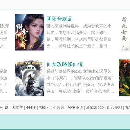
阴阳合欢鼎
睹父亲
萧凡穿越到异世界，成为合欢宗的小
场童
师弟，本想着洪福齐天，踏上修仙
也埋
路，可没想到，合欢宗里到处都是狼
少年
灭……师尊任长风是个癫子，整日里
生死兄
疯疯癫癫，经常发疯，人称“人长疯”，
成从
宗门上下，不管男女，都对他畏之如
仙女攻略修仙传
刻发
虎……师妹黄爆爆是个暴力狂，她修
穿越
通过与修仙界的杰出女性建立深厚关
炼的武技非常独特，诸如“还我漂漂
命运
系（“攻略”），能够吸收她们的“道蕴”
拳”、“情意绵绵掌”、“眉来眼去剑”、无
不了
或“气运”，转化为自身修为，实现快速
人能挡……师娘黄灭......
从小
突破。每成功“攻略”一位符合条件的女
，对
性，林凡的功力便会暴涨，同时可能
上的
获得与该女性相关的特殊能力或感
费小说
|
大文学
|
444读
|
789txt
|
41阅读
|
APP小说
|
新笔趣520
|
四八美剧
|
九
悟。......