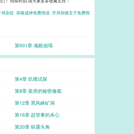
们！ 特殊时刻,请大家多多收藏支持：
开局杂役
吞噬成神免费阅读
开局吞噬玄子免费阅
第501章 魂殿崩塌
第4章 饥饿试探
第8章 柴房的秘密修炼
第12章 黑风峡矿洞
第16章 赵管事的杀心
第20章 崭露头角