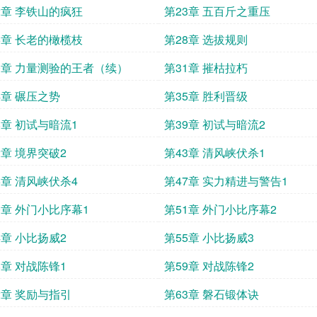
2章 李铁山的疯狂
第23章 五百斤之重压
6章 长老的橄榄枝
第28章 选拔规则
0章 力量测验的王者（续）
第31章 摧枯拉朽
4章 碾压之势
第35章 胜利晋级
8章 初试与暗流1
第39章 初试与暗流2
2章 境界突破2
第43章 清风峡伏杀1
6章 清风峡伏杀4
第47章 实力精进与警告1
0章 外门小比序幕1
第51章 外门小比序幕2
4章 小比扬威2
第55章 小比扬威3
8章 对战陈锋1
第59章 对战陈锋2
2章 奖励与指引
第63章 磐石锻体诀