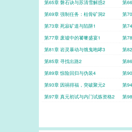
第65章 磐石诀与苏清雪解惑2
第6
第69章 强制任务：枯骨矿洞2
第7
第73章 死寂矿道与陷阱1
第7
第77章 废墟中的饕餮盛宴1
第7
第81章 岩灵暴动与饿鬼咆哮3
第8
第85章 寻找出路2
第8
第89章 惊险回归与伪装4
第9
第93章 因祸得福，突破聚元2
第9
第97章 真元初试与内门试炼资格2
第9