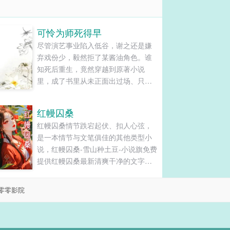
可怜为师死得早
尽管演艺事业陷入低谷，谢之还是嫌
弃戏份少，毅然拒了某酱油角色。谁
知死后重生，竟然穿越到原著小说
里，成了书里从未正面出过场、只活
在主角回忆杀里的死鬼恩人——谢知
微。……等一下，这特么就是被他推
红幔囚桑
掉的那个酱油好嘛！为了悲剧不再重
红幔囚桑情节跌宕起伏、扣人心弦，
演，谢知微只好与系统一道，开始了
是一本情节与文笔俱佳的其他类型小
苦逼的抢（作）戏（死）之路。系
说，红幔囚桑-雪山种土豆-小说旗免费
统：主角要拜师，所以师尊的戏……
提供红幔囚桑最新清爽干净的文字章
谢知微：放着我来。系统：主角要升
节在线阅读和TXT下载。...
级，所以助攻的戏……谢知微：放着
我来。系统：主角要黑化，所以反派
零零影院
的戏……谢知微：放着我来。系统：
主角要谈个恋爱，所以女主的...