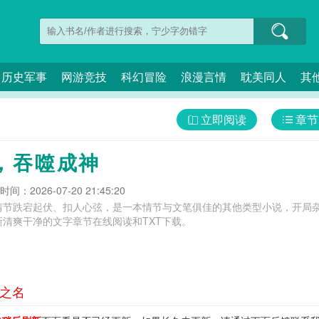
历史军事
网游竞技
科幻冒险
浪漫言情
耽美同人
其
立即阅读
章节
，吞噬成神
间：2026-07-20 21:45:20
情节跌宕起伏、扣人心弦，是一本情节与文笔俱佳的其他类型小说，开局杂
清爽干净的文字章节在线阅读和TXT下载。
道之名