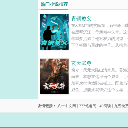
热门小说推荐
青铜教父
在X国M市的贫民窟，石宇峰目
被黑帮沉江，母亲精神失常。这
年噩梦点燃了他对权力的渴望，
下了摧毁与重建的种子。从拾荒
到缔造"青铜帝国"，他带着五个
弟与六个羁绊女性，用二十年完
玄天武尊
街头到王座的逆袭，却在巅峰时
简介：天元大陆山清水秀。姜洛
现权力背后的致命代价。......
而来，本想在这里当个咸鱼，可
却喜欢把他放到砧板上。既然当
咸鱼。那姜洛就劈烂这个世界。
兵到皇帝，谁挡劈谁。把酒屠国
天高歌。姜洛只想对那些高高在
友情链接：
八一中文网
|
777笔趣阁
|
40阅读
|
九五免
人说，“不要惹一条咸鱼。”......