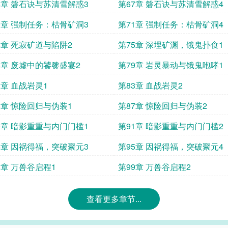
6章 磐石诀与苏清雪解惑3
第67章 磐石诀与苏清雪解惑4
0章 强制任务：枯骨矿洞3
第71章 强制任务：枯骨矿洞4
4章 死寂矿道与陷阱2
第75章 深埋矿渊，饿鬼扑食1
8章 废墟中的饕餮盛宴2
第79章 岩灵暴动与饿鬼咆哮1
2章 血战岩灵1
第83章 血战岩灵2
6章 惊险回归与伪装1
第87章 惊险回归与伪装2
0章 暗影重重与内门门槛1
第91章 暗影重重与内门门槛2
4章 因祸得福，突破聚元3
第95章 因祸得福，突破聚元4
8章 万兽谷启程1
第99章 万兽谷启程2
查看更多章节...