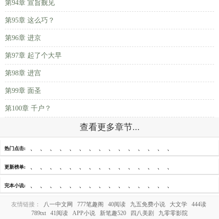
第94章 宣旨觐见
第95章 这么巧？
第96章 进京
第97章 起了个大早
第98章 进宫
第99章 面圣
第100章 千户？
查看更多章节...
、
、
、
、
、
、
、
、
、
、
、
、
、
、
、
热门点击:
、
、
、
、
、
、
、
、
、
、
、
、
、
、
、
更新榜单:
、
、
、
、
、
、
、
、
、
、
、
、
、
、
、
完本小说:
友情链接：
八一中文网
777笔趣阁
40阅读
九五免费小说
大文学
444读
789txt
41阅读
APP小说
新笔趣520
四八美剧
九零零影院