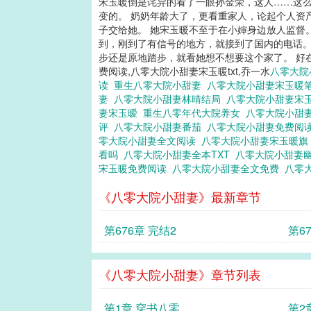
宋玉暖倒是诧异的看了一眼孙金荣，这人……这么
变的。 奶奶年龄大了，更看重家人，论起个人资
子交给她。 她宋玉暖不至于在小婶身边放人监督
到，刚到了有信号的地方，就接到了国内的电话。
步还是原地踏步，就看她想不想要这个家了。 好在
费阅读,八零大院小甜妻宋玉暖txt,乔一水
八零大
读
重生八零大院小甜妻
八零大院小甜妻宋玉暖
妻
八零大院小甜妻林晴结局
八零大院小甜妻宋
妻宋玉暧
重生八零年代大院养女
八零大院小甜
评
八零大院小甜妻番茄
八零大院小甜妻免费阅
零大院小甜妻全文阅读
八零大院小甜妻宋玉暖
看吗
八零大院小甜妻全本TXT
八零大院小甜妻
宋玉暖免费阅读
八零大院小甜妻全文免费
八零
《八零大院小甜妻》最新章节
第676章 完结2
第6
《八零大院小甜妻》章节列表
第1章 穿书八零
第2