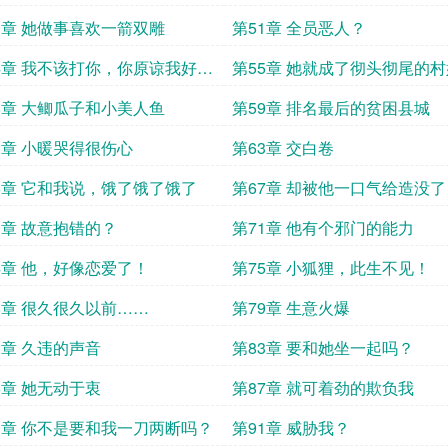
0章 她做事喜欢一箭双雕
第51章 全员恶人？
4章 我不该打你，你原谅我好
第55章 她就成了彻头彻尾的村
8章 大鲫瓜子和小美人鱼
第59章 排名最后的贫困县城
2章 小暖哭得很伤心
第63章 交白卷
6章 它和我说，饿了饿了饿了
第67章 却被他一口气给造没了
0章 故意抱错的？
第71章 他有个邪门的能力
4章 他，好像恋爱了！
第75章 小狐狸，此生不见！
8章 很久很久以前……
第79章 生意火爆
2章 久违的声音
第83章 要和她坐一起吗？
6章 她无动于衷
第87章 就可着劲的欺负我
0章 你不是要和我一刀两断吗？
第91章 威胁我？