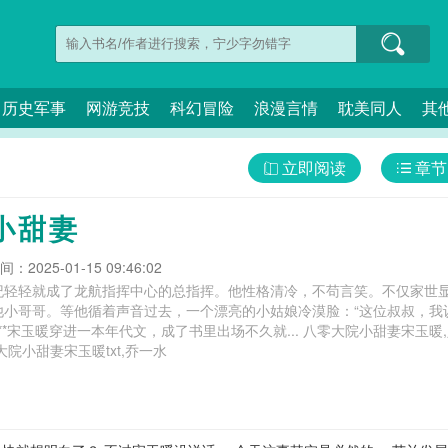
历史军事
网游竞技
科幻冒险
浪漫言情
耽美同人
其
立即阅读
章节
小甜妻
：2025-01-15 09:46:02
纪轻轻就成了龙航指挥中心的总指挥。他性格清冷，不苟言笑。不仅家世显
他小哥哥。等他循着声音过去，一个漂亮的小姑娘冷漠脸：“这位叔叔，我
一本年代文，成了书里出场不久就... 八零大院小甜妻宋玉暖,八零大院小甜妻人物介绍,八零大院小甜妻
院小甜妻宋玉暖txt,乔一水