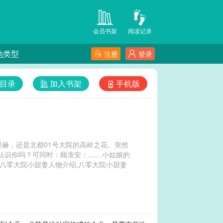
会员书架
阅读记录
他类型
注册
登录
目录
加入书架
手机版
赫，还是北都01号大院的高岭之花。突然
认识你吗？可同时：顾淮安：……小姑娘的