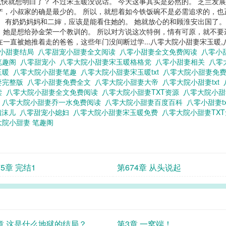
快就想明白了？ 不过宋玉暖没说话。 今天这事其实是必然的。 芝兰发
产，小叔家的确是最少的。 所以，就想着如今铁饭碗不是必需追求的，
。 有奶奶妈妈和二婶，应该是能看住她的。 她就放心的和顾淮安出国了。
 她是想给孙金荣一个教训的。 所以对方说这次特例，情有可原，就不要
一直被她推着走的爸爸，这些年门没间断过学...八零大院小甜妻宋玉暖
院小甜妻结局
八零甜宠小甜妻全文阅读
八零小甜妻全文免费阅读
八零小
笔趣阁
八零甜宠小
八零大院小甜妻宋玉暖格格党
八零小甜妻相关
八零
玉暖
八零大院小甜妻笔趣
八零大院小甜妻宋玉暖txt
八零大院小甜妻免
妻完整版
八零小甜妻免费全文
八零大院小甜妻大帝
八零大院小甜妻txt
读
八零大院小甜妻全文免费阅读
八零大院小甜妻TXT资源
八零大院小甜
旗
八零大院小甜妻乔一水免费阅读
八零大院小甜妻百度百科
八零小甜妻t
幽沫儿
八零甜宠小媳妇
八零大院小甜妻宋玉暖免费
八零大院小甜妻TX
大院小甜妻 笔趣阁
75章 完结1
第674章 从头说起
章 这是什么地狱的结局？
第3章 一窝端！