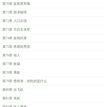
第70章 血煞青冥毒
第71章 新泽秘境
第72章 入口出现
第73章 天玑玄龙草
第74章 血袍武者
第75章 再遇宛秀英
第76章 加入
第77章 捡漏
第78章 遇敌
第79章 楚师弟，你吃的是什么
第80章 步飞跃
第81章 杀机
第82章 故人重逢