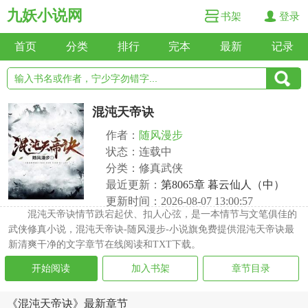
九妖小说网
书架
登录
首页
分类
排行
完本
最新
记录
混沌天帝诀
作者：
随风漫步
状态：连载中
分类：修真武侠
最近更新：
第8065章 暮云仙人（中）
更新时间：2026-08-07 13:00:57
混沌天帝诀情节跌宕起伏、扣人心弦，是一本情节与文笔俱佳的
武侠修真小说，混沌天帝诀-随风漫步-小说旗免费提供混沌天帝诀最
新清爽干净的文字章节在线阅读和TXT下载。
开始阅读
加入书架
章节目录
《混沌天帝诀》最新章节