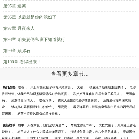
第95章 逃离
第96章 以后就是你的媳妇了
第97章 月夜来人
第98章 咱夫妻俩私底下知道就行
第99章 须弥石
第100章 看得出来！
查看更多章节...
、
、
、
、
热门点击:
暗香
风起时爱意散尽林青风顾汐云
大祸
彻底毁了她唐朝淮唐梦绮
老婆
、
、
拔我针管，让我给男助理煮醒酒汤程心怡陆沉宴
和姐姐互换化兽丹后大皇子柔美人
无可救
、
、
、
、
药
炮灰情史旧情人
暗香浮动
锦绣人生[快穿]爱伊莎越安安
后悔爱你穆斯澜沈清
、
、
、
欢
错将真心落梧桐宋时礼苏韵怡
甜蜜蜜
看见弹幕后，我送狗皇帝和白月光归西元辰轩
、
、
苏婉婉
从前不待春风慢祝如星许云毅
、
、
更新榜单:
铠甲：人在拿瓦，但我是欧克瑟？
华娱之修仙2002
大乾六皇子，开局遇上昏迷
、
、
、
嫂嫂！
树王大人：什么？我成丰饶药师了
打猎捕鱼采山货，养八个弟弟妹妹
穿成国公
、
、
、
府庶子考科举
三国之无双乱舞
明末：我崇祯，再造大明
高武：错练邪功，天下无